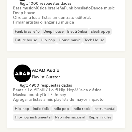
&gt; 1000 respuestas dadas
Bass music
Música brasileña
Funk brasileño
Dance music
Deep house
Ofrecer a los artistas un contrato editorial.
Firmar artistas o lanzar su música
Funk brasileño
Deep house
Electrónica
Electropop
Future house
Hip-hop
House music
Tech House
ADAD Audio
Playlist Curator
&gt; 4900 respuestas dadas
Beats / Lo-fi
Chill / Lo-fi Hip-Hop
Música clásica
Música country
Drill / Jersey
Agregar artistas a mis playlists de mayor impacto
Hip-hop
Indie folk
Indie pop
Indie rock
Instrumental
Hip-hop instrumental
Rap internacional
Rap en inglés