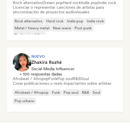
Rock alternativo
Dream pop
Hard rock
Indie pop
Indie rock
Licenciar o representar canciones de artistas para
sincronización de proyectos audiovisuales
Rock alternativo
Hard rock
Indie pop
Indie rock
Metal / Heavy metal
New wave
Post punk
Rock psicodélico
NUEVO
Zhakira Razhé
Social Media Influencer
< 100 respuestas dadas
Afrobeat / Afropop
Funk
Pop soul
R&B
Soul
Crear publicaciones o reels impactantes sobre artistas
Afrobeat / Afropop
Funk
Pop soul
R&B
Soul
Pop urbano