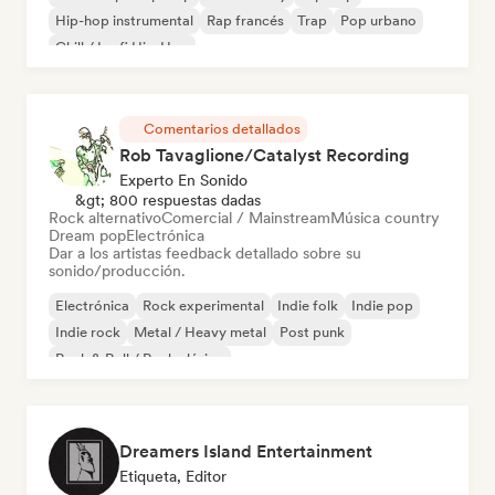
Hip-hop instrumental
Rap francés
Trap
Pop urbano
Chill / Lo-fi Hip-Hop
Comentarios detallados
Rob Tavaglione/Catalyst Recording
Experto En Sonido
&gt; 800 respuestas dadas
Rock alternativo
Comercial / Mainstream
Música country
Dream pop
Electrónica
Dar a los artistas feedback detallado sobre su
sonido/producción.
Electrónica
Rock experimental
Indie folk
Indie pop
Indie rock
Metal / Heavy metal
Post punk
Rock & Roll / Rock clásico
Dreamers Island Entertainment
Etiqueta, Editor