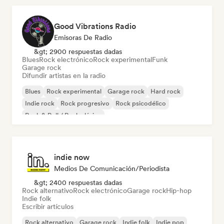
Good Vibrations Radio
Emisoras De Radio
&gt; 2900 respuestas dadas
Blues
Rock electrónico
Rock experimental
Funk
Garage rock
Difundir artistas en la radio
Blues
Rock experimental
Garage rock
Hard rock
Indie rock
Rock progresivo
Rock psicodélico
Rock & Roll / Rock clásico
indie now
Medios De Comunicación/Periodista
&gt; 2400 respuestas dadas
Rock alternativo
Rock electrónico
Garage rock
Hip-hop
Indie folk
Escribir artículos
Rock alternativo
Garage rock
Indie folk
Indie pop