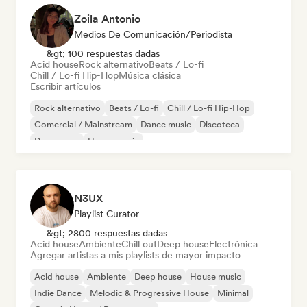
Zoila Antonio
Medios De Comunicación/Periodista
&gt; 100 respuestas dadas
Acid house
Rock alternativo
Beats / Lo-fi
Chill / Lo-fi Hip-Hop
Música clásica
Escribir artículos
Rock alternativo
Beats / Lo-fi
Chill / Lo-fi Hip-Hop
Comercial / Mainstream
Dance music
Discoteca
Dream pop
House music
N3UX
Playlist Curator
&gt; 2800 respuestas dadas
Acid house
Ambiente
Chill out
Deep house
Electrónica
Agregar artistas a mis playlists de mayor impacto
Acid house
Ambiente
Deep house
House music
Indie Dance
Melodic & Progressive House
Minimal