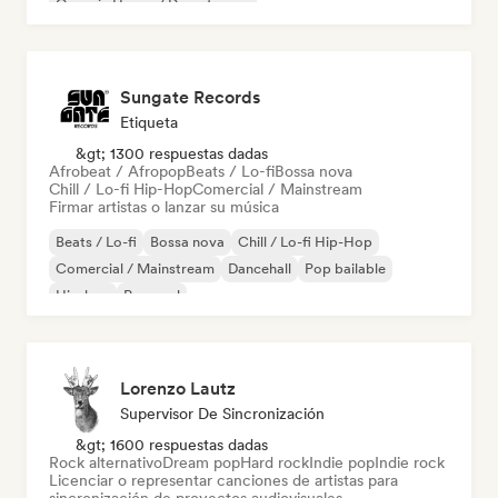
Organic House / Downtempo
Sungate Records
Etiqueta
&gt; 1300 respuestas dadas
Afrobeat / Afropop
Beats / Lo-fi
Bossa nova
Chill / Lo-fi Hip-Hop
Comercial / Mainstream
Firmar artistas o lanzar su música
Beats / Lo-fi
Bossa nova
Chill / Lo-fi Hip-Hop
Comercial / Mainstream
Dancehall
Pop bailable
Hip-hop
Pop soul
Lorenzo Lautz
Supervisor De Sincronización
&gt; 1600 respuestas dadas
Rock alternativo
Dream pop
Hard rock
Indie pop
Indie rock
Licenciar o representar canciones de artistas para