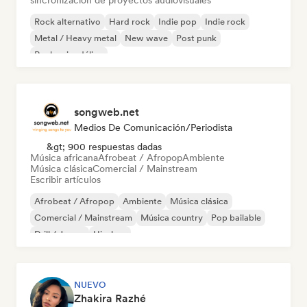
sincronización de proyectos audiovisuales
Rock alternativo
Hard rock
Indie pop
Indie rock
Metal / Heavy metal
New wave
Post punk
Rock psicodélico
songweb.net
Medios De Comunicación/Periodista
&gt; 900 respuestas dadas
Música africana
Afrobeat / Afropop
Ambiente
Música clásica
Comercial / Mainstream
Escribir artículos
Afrobeat / Afropop
Ambiente
Música clásica
Comercial / Mainstream
Música country
Pop bailable
Drill / Jersey
Hip-hop
NUEVO
Zhakira Razhé