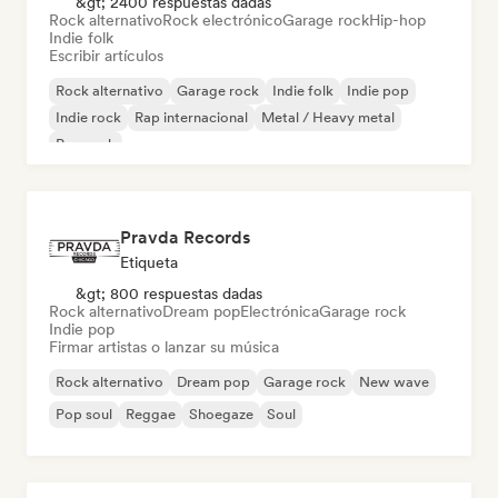
&gt; 2400 respuestas dadas
Rock alternativo
Rock electrónico
Garage rock
Hip-hop
Indie folk
Escribir artículos
Rock alternativo
Garage rock
Indie folk
Indie pop
Indie rock
Rap internacional
Metal / Heavy metal
Pop rock
Pravda Records
Etiqueta
&gt; 800 respuestas dadas
Rock alternativo
Dream pop
Electrónica
Garage rock
Indie pop
Firmar artistas o lanzar su música
Rock alternativo
Dream pop
Garage rock
New wave
Pop soul
Reggae
Shoegaze
Soul