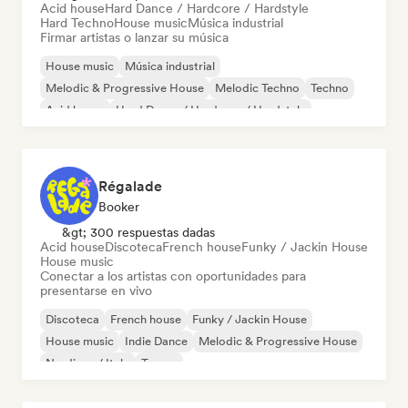
Acid house
Hard Dance / Hardcore / Hardstyle
Hard Techno
House music
Música industrial
Firmar artistas o lanzar su música
House music
Música industrial
Melodic & Progressive House
Melodic Techno
Techno
Acid house
Hard Dance / Hardcore / Hardstyle
Hard Techno
Régalade
Booker
&gt; 300 respuestas dadas
Acid house
Discoteca
French house
Funky / Jackin House
House music
Conectar a los artistas con oportunidades para
presentarse en vivo
Discoteca
French house
Funky / Jackin House
House music
Indie Dance
Melodic & Progressive House
Nu-disco / Italo
Trance