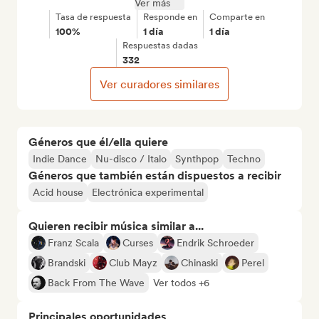
Ver más
Tasa de respuesta
Responde en
Comparte en
100%
1 día
1 día
Respuestas dadas
332
Ver curadores similares
Géneros que él/ella quiere
Indie Dance
Nu-disco / Italo
Synthpop
Techno
Géneros que también están dispuestos a recibir
Acid house
Electrónica experimental
Quieren recibir música similar a...
Franz Scala
Curses
Endrik Schroeder
Brandski
Club Mayz
Chinaski
Perel
Back From The Wave
Ver todos +6
Principales oportunidades