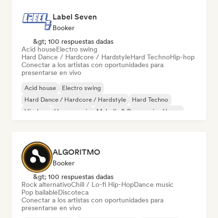
Label Seven
Booker
&gt; 100 respuestas dadas
Acid house
Electro swing
Hard Dance / Hardcore / Hardstyle
Hard Techno
Hip-hop
Conectar a los artistas con oportunidades para
presentarse en vivo
Acid house
Electro swing
Hard Dance / Hardcore / Hardstyle
Hard Techno
Hip-hop
House music
Melodic & Progressive House
Nouvelle scene
ALGORITMO
Booker
&gt; 100 respuestas dadas
Rock alternativo
Chill / Lo-fi Hip-Hop
Dance music
Pop bailable
Discoteca
Conectar a los artistas con oportunidades para
presentarse en vivo