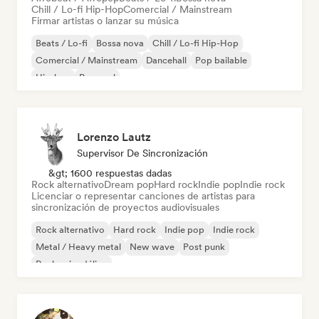
Chill / Lo-fi Hip-Hop
Comercial / Mainstream
Firmar artistas o lanzar su música
Beats / Lo-fi
Bossa nova
Chill / Lo-fi Hip-Hop
Comercial / Mainstream
Dancehall
Pop bailable
Hip-hop
Pop soul
Lorenzo Lautz
Supervisor De Sincronización
&gt; 1600 respuestas dadas
Rock alternativo
Dream pop
Hard rock
Indie pop
Indie rock
Licenciar o representar canciones de artistas para
sincronización de proyectos audiovisuales
Rock alternativo
Hard rock
Indie pop
Indie rock
Metal / Heavy metal
New wave
Post punk
Rock psicodélico