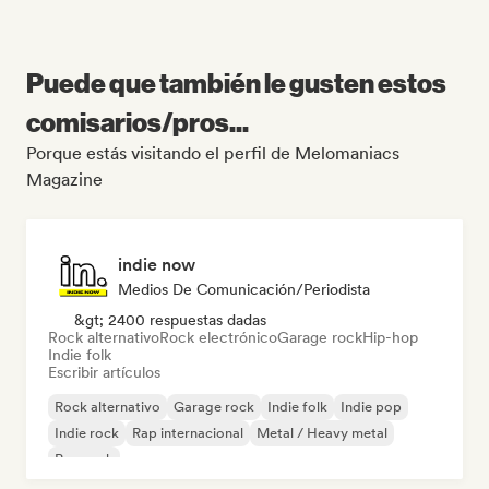
Puede que también le gusten estos
comisarios/pros...
Porque estás visitando el perfil de Melomaniacs
Magazine
indie now
Medios De Comunicación/Periodista
&gt; 2400 respuestas dadas
Rock alternativo
Rock electrónico
Garage rock
Hip-hop
Indie folk
Escribir artículos
Rock alternativo
Garage rock
Indie folk
Indie pop
Indie rock
Rap internacional
Metal / Heavy metal
Pop rock