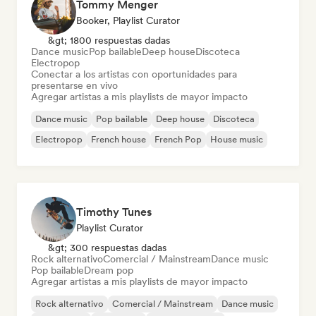
Tommy Menger
Booker, Playlist Curator
&gt; 1800 respuestas dadas
Dance music
Pop bailable
Deep house
Discoteca
Electropop
Conectar a los artistas con oportunidades para
presentarse en vivo
Agregar artistas a mis playlists de mayor impacto
Dance music
Pop bailable
Deep house
Discoteca
Electropop
French house
French Pop
House music
Timothy Tunes
Playlist Curator
&gt; 300 respuestas dadas
Rock alternativo
Comercial / Mainstream
Dance music
Pop bailable
Dream pop
Agregar artistas a mis playlists de mayor impacto
Rock alternativo
Comercial / Mainstream
Dance music