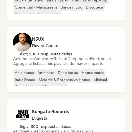
Rock alternativo
Beats / Lo-fi
Chill / Lo-fi Hip-Hop
Comercial / Mainstream
Dance music
Discoteca
Dream pop
House music
N3UX
Playlist Curator
&gt; 2800 respuestas dadas
Acid house
Ambiente
Chill out
Deep house
Electrónica
Agregar artistas a mis playlists de mayor impacto
Acid house
Ambiente
Deep house
House music
Indie Dance
Melodic & Progressive House
Minimal
Organic House / Downtempo
Sungate Records
Etiqueta
&gt; 1300 respuestas dadas
Afrobeat / Afropop
Beats / Lo-fi
Bossa nova