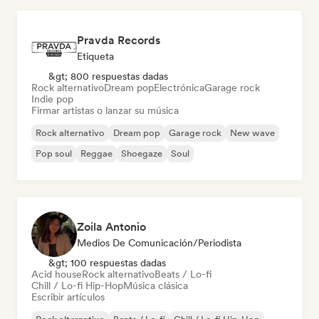
Pravda Records
Etiqueta
&gt; 800 respuestas dadas
Rock alternativo
Dream pop
Electrónica
Garage rock
Indie pop
Firmar artistas o lanzar su música
Rock alternativo
Dream pop
Garage rock
New wave
Pop soul
Reggae
Shoegaze
Soul
Zoila Antonio
Medios De Comunicación/Periodista
&gt; 100 respuestas dadas
Acid house
Rock alternativo
Beats / Lo-fi
Chill / Lo-fi Hip-Hop
Música clásica
Escribir artículos