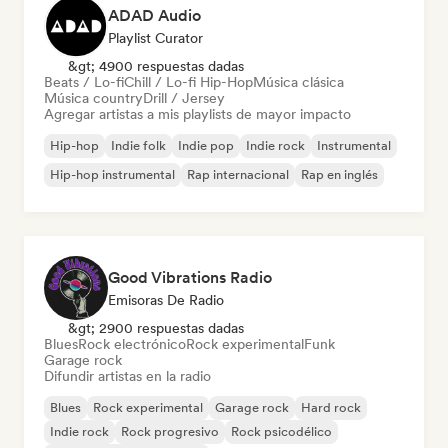
ADAD Audio
Playlist Curator
&gt; 4900 respuestas dadas
Beats / Lo-fi
Chill / Lo-fi Hip-Hop
Música clásica
Música country
Drill / Jersey
Agregar artistas a mis playlists de mayor impacto
Hip-hop
Indie folk
Indie pop
Indie rock
Instrumental
Hip-hop instrumental
Rap internacional
Rap en inglés
Good Vibrations Radio
Emisoras De Radio
&gt; 2900 respuestas dadas
Blues
Rock electrónico
Rock experimental
Funk
Garage rock
Difundir artistas en la radio
Blues
Rock experimental
Garage rock
Hard rock
Indie rock
Rock progresivo
Rock psicodélico