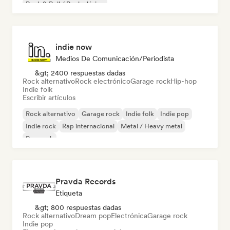
Rock & Roll / Rock clásico
indie now
Medios De Comunicación/Periodista
&gt; 2400 respuestas dadas
Rock alternativo
Rock electrónico
Garage rock
Hip-hop
Indie folk
Escribir artículos
Rock alternativo
Garage rock
Indie folk
Indie pop
Indie rock
Rap internacional
Metal / Heavy metal
Pop rock
Pravda Records
Etiqueta
&gt; 800 respuestas dadas
Rock alternativo
Dream pop
Electrónica
Garage rock
Indie pop