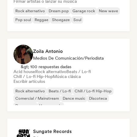
Firmar artistas o lanzar su música
Rock alternativo
Dream pop
Garage rock
New wave
Pop soul
Reggae
Shoegaze
Soul
Zoila Antonio
Medios De Comunicación/Periodista
&gt; 100 respuestas dadas
Acid house
Rock alternativo
Beats / Lo-fi
Chill / Lo-fi Hip-Hop
Música clásica
Escribir artículos
Rock alternativo
Beats / Lo-fi
Chill / Lo-fi Hip-Hop
Comercial / Mainstream
Dance music
Discoteca
Dream pop
House music
Sungate Records