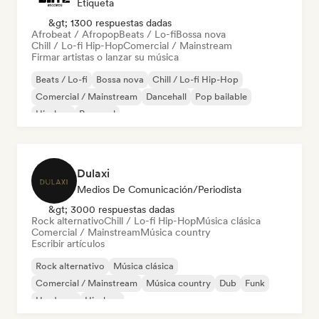
Etiqueta
&gt; 1300 respuestas dadas
Afrobeat / Afropop
Beats / Lo-fi
Bossa nova
Chill / Lo-fi Hip-Hop
Comercial / Mainstream
Firmar artistas o lanzar su música
Beats / Lo-fi
Bossa nova
Chill / Lo-fi Hip-Hop
Comercial / Mainstream
Dancehall
Pop bailable
Hip-hop
Pop soul
Dulaxi
Medios De Comunicación/Periodista
&gt; 3000 respuestas dadas
Rock alternativo
Chill / Lo-fi Hip-Hop
Música clásica
Comercial / Mainstream
Música country
Escribir artículos
Rock alternativo
Música clásica
Comercial / Mainstream
Música country
Dub
Funk
Hardcore
Hip-hop