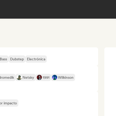
Bass
Dubstep
Electrónica
dromedik
Netsky
1991
Wilkinson
yor impacto