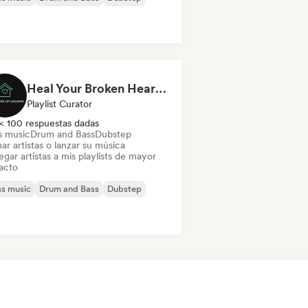
Heal Your Broken Heart💔 | Melodic Dubstep by The House of Houses
Playlist Curator
< 100 respuestas dadas
s music
Drum and Bass
Dubstep
ar artistas o lanzar su música
gar artistas a mis playlists de mayor
acto
s music
Drum and Bass
Dubstep