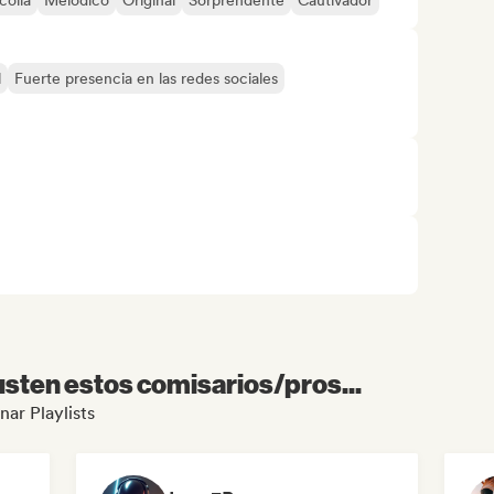
colía
Melódico
Original
Sorprendente
Cautivador
l
Fuerte presencia en las redes sociales
sten estos comisarios/pros...
nar Playlists