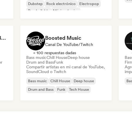
Dubstep
Rock electrónico
Electropop
Pop bailable
Música de cine
DnBeyond ⚡ Drum & Bass, Liquid DnB & Jungle
Boosted Music
Canal De YouTube/Twitch
< 100 respuestas dadas
Bass music
Chill House
Deep house
Bas
or
Drum and Bass
Funk
Firm
Compartir artistas en mi canal de YouTube,
Agre
SoundCloud o Twitch
imp
Bass music
Chill House
Deep house
Bas
Drum and Bass
Funk
Tech House