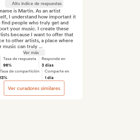
Alto índice de respuestas
ame is Martin. As an artist 
lf, I understand how important it 
o find people who truly get and 
ort your music. I create these 
lists because I want to offer that 
e to other artists, a place where 
r music can truly ...
Ver más
Tasa de respuesta
Responde en
98%
3 días
Tasa de compartición
Comparte en
13%
1 día
Ver curadores similares