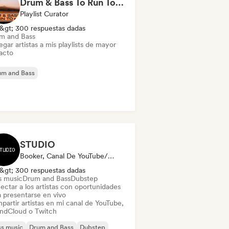
Drum & Bass To Run To... (by Cross-Over)
Playlist Curator
&gt; 300 respuestas dadas
m and Bass
gar artistas a mis playlists de mayor
acto
um and Bass
STUDIO
Booker, Canal De YouTube/Twitch
&gt; 300 respuestas dadas
s music
Drum and Bass
Dubstep
ectar a los artistas con oportunidades
a presentarse en vivo
partir artistas en mi canal de YouTube,
ndCloud o Twitch
s music
Drum and Bass
Dubstep