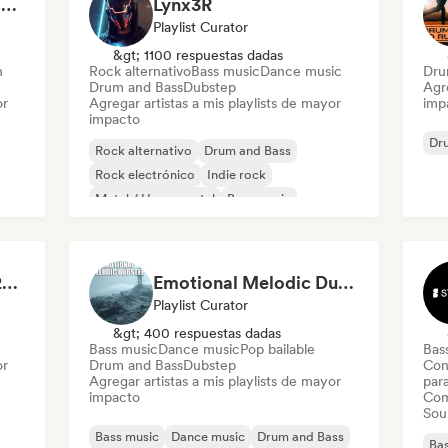
The Beast. 😤 | Instant Gainz 💪 | Gym Workout & Motivation Music 🏋️
Lynx3R
Playlist Curator
&gt; 1100 respuestas dadas
h
Rock alternativo
Bass music
Dance music
Dru
Drum and Bass
Dubstep
Agre
or
Agregar artistas a mis playlists de mayor
imp
impacto
Dr
Rock alternativo
Drum and Bass
Rock electrónico
Indie rock
Metal / Heavy metal
Bass music
Dance music
Dubstep
Vocal Drum&Bass 2026 by Julian Florent
Emotional Melodic Dubstep (by AZËE)
Playlist Curator
&gt; 400 respuestas dadas
Bass music
Dance music
Pop bailable
Bas
or
Drum and Bass
Dubstep
Con
Agregar artistas a mis playlists de mayor
par
impacto
Com
Sou
Bass music
Dance music
Drum and Bass
Bas