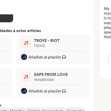
My n
myse
is t
supp
play
dades a estos artistas
spac
thei
TROYE - RIOT
TROYE
Añadido al playlist
SAFE FROM LOVE
PANØRAMA
Añadido al playlist
n