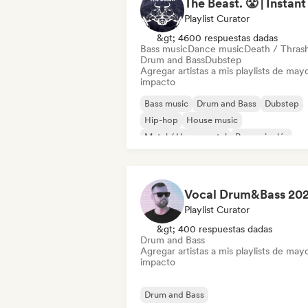
Playlist Curator
&gt; 4600 respuestas dadas
Bass music
Dance music
Death / Thras
Drum and Bass
Dubstep
Agregar artistas a mis playlists de may
impacto
Bass music
Drum and Bass
Dubstep
Hip-hop
House music
Metal / Heavy metal
Rap en inglés
Tech House
Playlist Curator
&gt; 400 respuestas dadas
Drum and Bass
Agregar artistas a mis playlists de may
impacto
Drum and Bass