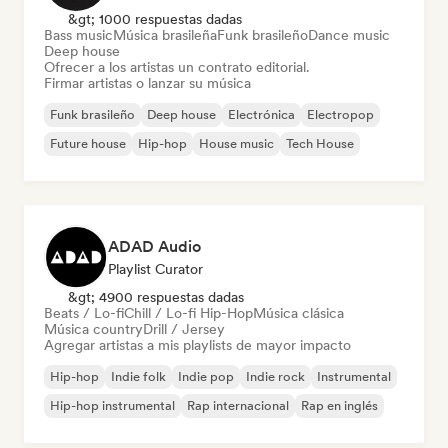
&gt; 1000 respuestas dadas
Bass music
Música brasileña
Funk brasileño
Dance music
Deep house
Ofrecer a los artistas un contrato editorial.
Firmar artistas o lanzar su música
Funk brasileño
Deep house
Electrónica
Electropop
Future house
Hip-hop
House music
Tech House
ADAD Audio
Playlist Curator
&gt; 4900 respuestas dadas
Beats / Lo-fi
Chill / Lo-fi Hip-Hop
Música clásica
Música country
Drill / Jersey
Agregar artistas a mis playlists de mayor impacto
Hip-hop
Indie folk
Indie pop
Indie rock
Instrumental
Hip-hop instrumental
Rap internacional
Rap en inglés