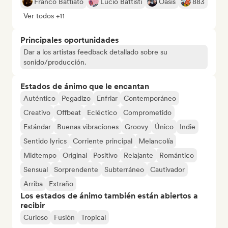
Franco Battiato
Lucio Battisti
Oasis
883
Ver todos +11
Principales oportunidades
Dar a los artistas feedback detallado sobre su
sonido/producción.
Estados de ánimo que le encantan
Auténtico
Pegadizo
Enfriar
Contemporáneo
Creativo
Offbeat
Ecléctico
Comprometido
Estándar
Buenas vibraciones
Groovy
Único
Indie
Sentido lyrics
Corriente principal
Melancolía
Midtempo
Original
Positivo
Relajante
Romántico
Sensual
Sorprendente
Subterráneo
Cautivador
Arriba
Extraño
Los estados de ánimo también están abiertos a
recibir
Curioso
Fusión
Tropical