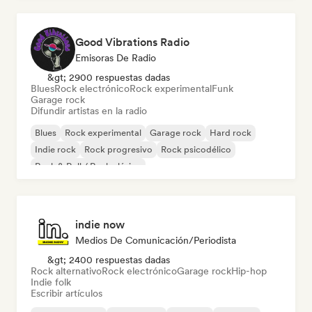
Good Vibrations Radio
Emisoras De Radio
&gt; 2900 respuestas dadas
Blues
Rock electrónico
Rock experimental
Funk
Garage rock
Difundir artistas en la radio
Blues
Rock experimental
Garage rock
Hard rock
Indie rock
Rock progresivo
Rock psicodélico
Rock & Roll / Rock clásico
indie now
Medios De Comunicación/Periodista
&gt; 2400 respuestas dadas
Rock alternativo
Rock electrónico
Garage rock
Hip-hop
Indie folk
Escribir artículos