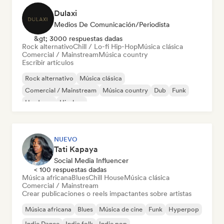
Dulaxi
Medios De Comunicación/Periodista
&gt; 3000 respuestas dadas
Rock alternativo
Chill / Lo-fi Hip-Hop
Música clásica
Comercial / Mainstream
Música country
Escribir artículos
Rock alternativo
Música clásica
Comercial / Mainstream
Música country
Dub
Funk
Hardcore
Hip-hop
NUEVO
Tati Kapaya
Social Media Influencer
< 100 respuestas dadas
Música africana
Blues
Chill House
Música clásica
Comercial / Mainstream
Crear publicaciones o reels impactantes sobre artistas
Música africana
Blues
Música de cine
Funk
Hyperpop
Indie Dance
Indie folk
Indie pop