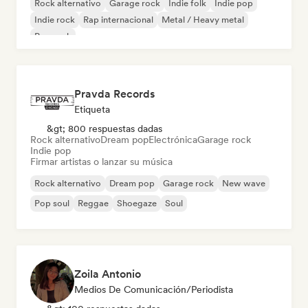
Rock alternativo
Garage rock
Indie folk
Indie pop
Indie rock
Rap internacional
Metal / Heavy metal
Pop rock
Pravda Records
Etiqueta
&gt; 800 respuestas dadas
Rock alternativo
Dream pop
Electrónica
Garage rock
Indie pop
Firmar artistas o lanzar su música
Rock alternativo
Dream pop
Garage rock
New wave
Pop soul
Reggae
Shoegaze
Soul
Zoila Antonio
Medios De Comunicación/Periodista