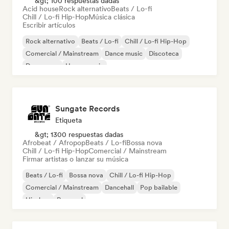
&gt; 100 respuestas dadas
Acid house
Rock alternativo
Beats / Lo-fi
Chill / Lo-fi Hip-Hop
Música clásica
Escribir artículos
Rock alternativo
Beats / Lo-fi
Chill / Lo-fi Hip-Hop
Comercial / Mainstream
Dance music
Discoteca
Dream pop
House music
Sungate Records
Etiqueta
&gt; 1300 respuestas dadas
Afrobeat / Afropop
Beats / Lo-fi
Bossa nova
Chill / Lo-fi Hip-Hop
Comercial / Mainstream
Firmar artistas o lanzar su música
Beats / Lo-fi
Bossa nova
Chill / Lo-fi Hip-Hop
Comercial / Mainstream
Dancehall
Pop bailable
Hip-hop
Pop soul