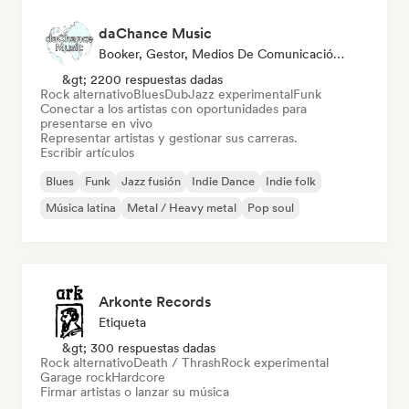
daChance Music
Booker, Gestor, Medios De Comunicación/Periodista
&gt; 2200 respuestas dadas
Rock alternativo
Blues
Dub
Jazz experimental
Funk
Conectar a los artistas con oportunidades para
presentarse en vivo
Representar artistas y gestionar sus carreras.
Escribir artículos
Blues
Funk
Jazz fusión
Indie Dance
Indie folk
Música latina
Metal / Heavy metal
Pop soul
Arkonte Records
Etiqueta
&gt; 300 respuestas dadas
Rock alternativo
Death / Thrash
Rock experimental
Garage rock
Hardcore
Firmar artistas o lanzar su música