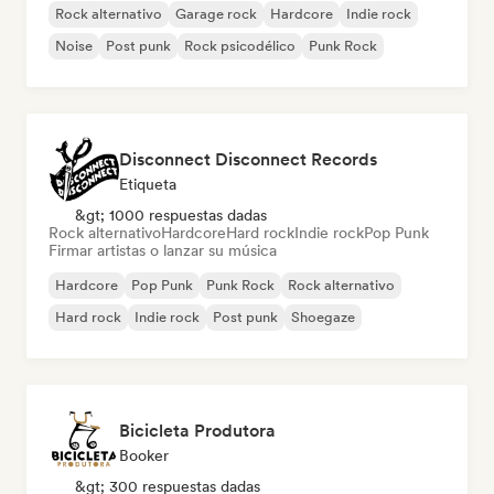
Rock alternativo
Garage rock
Hardcore
Indie rock
Noise
Post punk
Rock psicodélico
Punk Rock
Disconnect Disconnect Records
Etiqueta
&gt; 1000 respuestas dadas
Rock alternativo
Hardcore
Hard rock
Indie rock
Pop Punk
Firmar artistas o lanzar su música
Hardcore
Pop Punk
Punk Rock
Rock alternativo
Hard rock
Indie rock
Post punk
Shoegaze
Bicicleta Produtora
Booker
&gt; 300 respuestas dadas