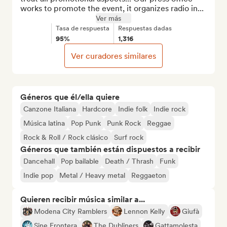
works to promote the event, it organizes radio in...
Ver más
Tasa de respuesta
Respuestas dadas
95%
1,316
Ver curadores similares
Géneros que él/ella quiere
Canzone Italiana
Hardcore
Indie folk
Indie rock
Música latina
Pop Punk
Punk Rock
Reggae
Rock & Roll / Rock clásico
Surf rock
Géneros que también están dispuestos a recibir
Dancehall
Pop bailable
Death / Thrash
Funk
Indie pop
Metal / Heavy metal
Reggaeton
Quieren recibir música similar a...
Modena City Ramblers
Lennon Kelly
Giufà
Sine Frontera
The Dubliners
Gattamolesta