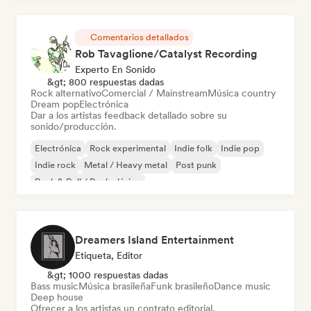
Comentarios detallados
Rob Tavaglione/Catalyst Recording
Experto En Sonido
&gt; 800 respuestas dadas
Rock alternativo
Comercial / Mainstream
Música country
Dream pop
Electrónica
Dar a los artistas feedback detallado sobre su
sonido/producción.
Electrónica
Rock experimental
Indie folk
Indie pop
Indie rock
Metal / Heavy metal
Post punk
Rock & Roll / Rock clásico
Dreamers Island Entertainment
Etiqueta, Editor
&gt; 1000 respuestas dadas
Bass music
Música brasileña
Funk brasileño
Dance music
Deep house
Ofrecer a los artistas un contrato editorial.