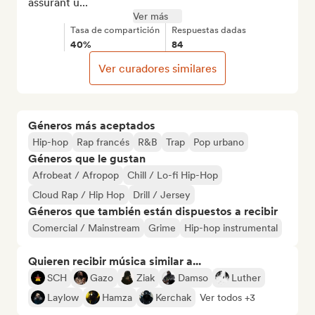
assurant u...
Ver más
Tasa de compartición
Respuestas dadas
40%
84
Ver curadores similares
Géneros más aceptados
Hip-hop
Rap francés
R&B
Trap
Pop urbano
Géneros que le gustan
Afrobeat / Afropop
Chill / Lo-fi Hip-Hop
Cloud Rap / Hip Hop
Drill / Jersey
Géneros que también están dispuestos a recibir
Comercial / Mainstream
Grime
Hip-hop instrumental
Quieren recibir música similar a...
SCH
Gazo
Ziak
Damso
Luther
Laylow
Hamza
Kerchak
Ver todos +3