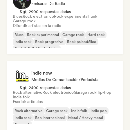
Emisoras De Radio
&gt; 2900 respuestas dadas
Blues
Rock electrónico
Rock experimental
Funk
Garage rock
Difundir artistas en la radio
Blues
Rock experimental
Garage rock
Hard rock
Indie rock
Rock progresivo
Rock psicodélico
Rock & Roll / Rock clásico
indie now
Medios De Comunicación/Periodista
&gt; 2400 respuestas dadas
Rock alternativo
Rock electrónico
Garage rock
Hip-hop
Indie folk
Escribir artículos
Rock alternativo
Garage rock
Indie folk
Indie pop
Indie rock
Rap internacional
Metal / Heavy metal
Pop rock