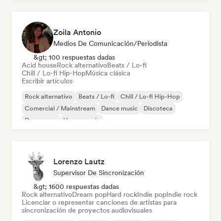
Zoila Antonio
Medios De Comunicación/Periodista
&gt; 100 respuestas dadas
Acid house
Rock alternativo
Beats / Lo-fi
Chill / Lo-fi Hip-Hop
Música clásica
Escribir artículos
Rock alternativo
Beats / Lo-fi
Chill / Lo-fi Hip-Hop
Comercial / Mainstream
Dance music
Discoteca
Dream pop
House music
Lorenzo Lautz
Supervisor De Sincronización
&gt; 1600 respuestas dadas
Rock alternativo
Dream pop
Hard rock
Indie pop
Indie rock
Licenciar o representar canciones de artistas para
sincronización de proyectos audiovisuales