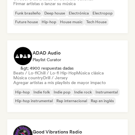
Firmar artistas o lanzar su música
Funk brasileño
Deep house
Electrónica
Electropop
Future house
Hip-hop
House music
Tech House
ADAD Audio
Playlist Curator
&gt; 4900 respuestas dadas
Beats / Lo-fi
Chill / Lo-fi Hip-Hop
Música clásica
Música country
Drill / Jersey
Agregar artistas a mis playlists de mayor impacto
Hip-hop
Indie folk
Indie pop
Indie rock
Instrumental
Hip-hop instrumental
Rap internacional
Rap en inglés
Good Vibrations Radio