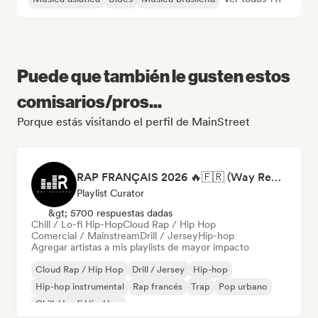
Puede que también le gusten estos
comisarios/pros...
Porque estás visitando el perfil de MainStreet
RAP FRANÇAIS 2026 🔥🇫🇷 (Way Records)
Playlist Curator
&gt; 5700 respuestas dadas
Chill / Lo-fi Hip-Hop
Cloud Rap / Hip Hop
Comercial / Mainstream
Drill / Jersey
Hip-hop
Agregar artistas a mis playlists de mayor impacto
Cloud Rap / Hip Hop
Drill / Jersey
Hip-hop
Hip-hop instrumental
Rap francés
Trap
Pop urbano
Chill / Lo-fi Hip-Hop