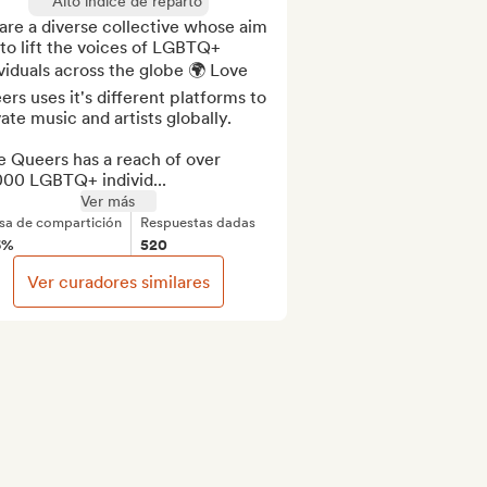
Alto índice de reparto
re a diverse collective whose aim 
s to lift the voices of LGBTQ+ 
viduals across the globe 🌍 Love 
rs uses it's different platforms to 
ate music and artists globally.

 Queers has a reach of over 
000 LGBTQ+ individ...
Ver más
sa de compartición
Respuestas dadas
6%
520
Ver curadores similares