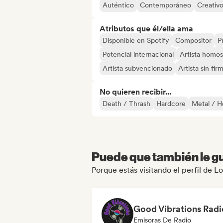
Auténtico
Contemporáneo
Creativ
Atributos que él/ella ama
Disponible en Spotify
Compositor
P
Potencial internacional
Artista homos
Artista subvencionado
Artista sin fir
No quieren recibir...
Death / Thrash
Hardcore
Metal / H
Puede que también le gu
Porque estás visitando el perfil de 
Good Vibrations Radi
Emisoras De Radio