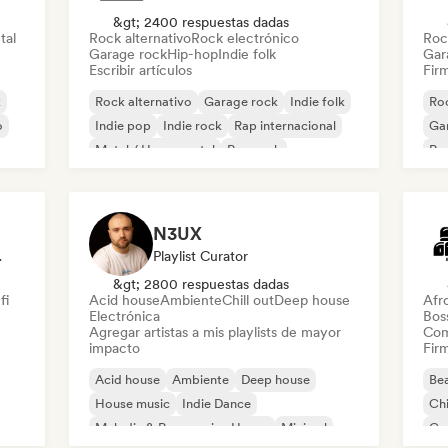
&gt; 2400 respuestas dadas
tal
Rock alternativo
Rock electrónico
Roc
Garage rock
Hip-hop
Indie folk
Gar
Escribir artículos
Firm
k
Rock alternativo
Garage rock
Indie folk
Roc
o
Indie pop
Indie rock
Rap internacional
Ga
Metal / Heavy metal
Pop rock
Re
N3UX
odista
Playlist Curator
&gt; 2800 respuestas dadas
fi
Acid house
Ambiente
Chill out
Deep house
Afr
Electrónica
Bos
Agregar artistas a mis playlists de mayor
Com
impacto
Firm
Acid house
Ambiente
Deep house
Bea
House music
Indie Dance
Chi
Melodic & Progressive House
Minimal
Co