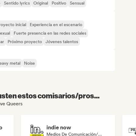
o
Sentido lyrics
Original
Positivo
Sensual
royecto inicial
Experiencia en el escenario
exual
Fuerte presencia en las redes sociales
mar
Próximo proyecto
Jóvenes talentos
eavy metal
Noise
sten estos comisarios/pros...
Love Queers
o
indie now
Medios De Comunicación/Periodista