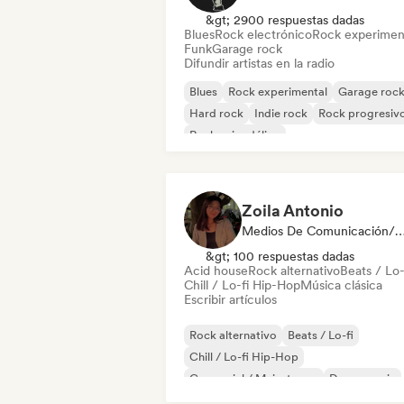
&gt; 2900 respuestas dadas
Blues
Rock electrónico
Rock experimen
Funk
Garage rock
Difundir artistas en la radio
Blues
Rock experimental
Garage roc
Hard rock
Indie rock
Rock progresiv
Rock psicodélico
Rock & Roll / Rock clásico
Zoila Antonio
Medios De Comunicación/Peri
&gt; 100 respuestas dadas
Acid house
Rock alternativo
Beats / Lo-
Chill / Lo-fi Hip-Hop
Música clásica
Escribir artículos
Rock alternativo
Beats / Lo-fi
Chill / Lo-fi Hip-Hop
Comercial / Mainstream
Dance music
Discoteca
Dream pop
House music