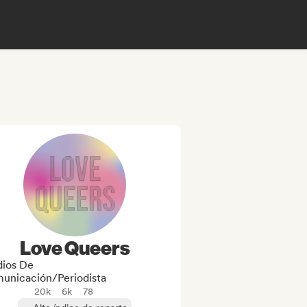
Love Queers
ios De
unicación/Periodista
20k
6k
78