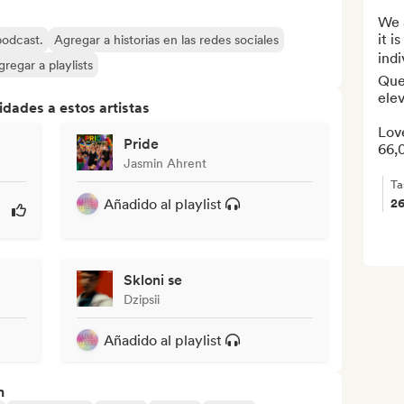
We a
it i
 podcast.
Agregar a historias en las redes sociales
indi
gregar a playlists
Quee
elev
dades a estos artistas
Love
Pride
66,
Jasmin Ahrent
Ta
Añadido al playlist
2
Skloni se
Dzipsii
Añadido al playlist
n