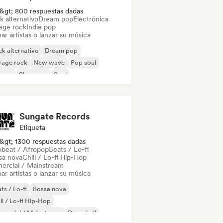
&gt; 800 respuestas dadas
k alternativo
Dream pop
Electrónica
age rock
Indie pop
ar artistas o lanzar su música
k alternativo
Dream pop
rage rock
New wave
Pop soul
ggae
Shoegaze
Soul
Sungate Records
Etiqueta
&gt; 1300 respuestas dadas
obeat / Afropop
Beats / Lo-fi
sa nova
Chill / Lo-fi Hip-Hop
ercial / Mainstream
ar artistas o lanzar su música
ts / Lo-fi
Bossa nova
ll / Lo-fi Hip-Hop
mercial / Mainstream
Dancehall