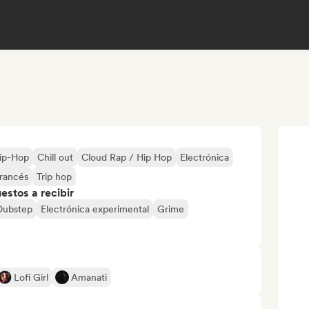
Hip-Hop
Chill out
Cloud Rap / Hip Hop
Electrónica
francés
Trip hop
stos a recibir
Dubstep
Electrónica experimental
Grime
Lofi Girl
Amanati