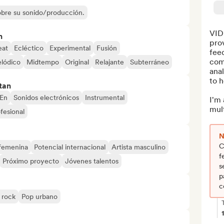
sobre su sonido/producción.
VID
n
prov
at
Ecléctico
Experimental
Fusión
feed
comp
lódico
Midtempo
Original
Relajante
Subterráneo
anal
to h
tan
En
Sonidos electrónicos
Instrumental
I'm
mult
fesional
N
C
 femenina
Potencial internacional
Artista masculino
f
Próximo proyecto
Jóvenes talentos
s
p
c
 rock
Pop urbano