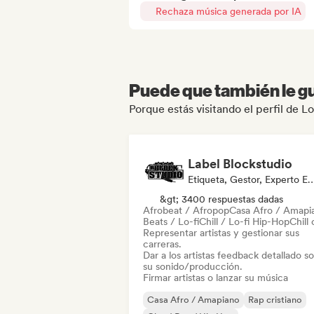
Rechaza música generada por IA
Puede que también le gu
Porque estás visitando el perfil de 
Label Blockstudio
Etiqueta, Gestor, Experto 
&gt; 3400 respuestas dadas
Afrobeat / Afropop
Casa Afro / Amapi
Beats / Lo-fi
Chill / Lo-fi Hip-Hop
Chill 
Representar artistas y gestionar sus
carreras.
Dar a los artistas feedback detallado s
su sonido/producción.
Firmar artistas o lanzar su música
Casa Afro / Amapiano
Rap cristiano