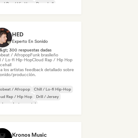
oud Rap / Hip Hop
Dancehall
 latino
R&B
HED
Experto En Sonido
&gt; 300 respuestas dadas
obeat / Afropop
Funk brasileño
l / Lo-fi Hip-Hop
Cloud Rap / Hip Hop
cehall
a los artistas feedback detallado sobre
sonido/producción.
robeat / Afropop
Chill / Lo-fi Hip-Hop
oud Rap / Hip Hop
Drill / Jersey
p-hop
Instrumental
-hop instrumental
Rap francés
Kronos Music