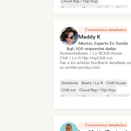
Cloud Rap / Hip Hop
Deutschrap/German Hip-Hop
Grime
Hip-hop
Hip-hop instrumental
Rap internacional
Comentarios detallados
Maddy K
Mentor, Experto En Sonido
&gt; 500 respuestas dadas
Ambiente
Beats / Lo-fi
Chill House
Chill / Lo-fi Hip-Hop
Chill out
Dar a los artistas feedback detallado s
su sonido/producción.
Ambiente
Beats / Lo-fi
Chill House
Chill out
Cloud Rap / Hip Hop
Comercial / Mainstream
Pop bailable
Dream pop
Comentarios detallados