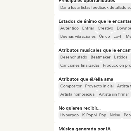
Principales oportunidades
Dar a los artistas feedback detallado 
Estados de ánimo que le encanta
Auténtico
Enfriar
Creativo
Downbe
Buenas vibraciones
Único
Lo-fi
Me
Atributos musicales que le encan
Desenchufado
Beatmaker
Latidos
Canciones finalizadas
Producción pro
Atributos que él/ella ama
Compositor
Proyecto inicial
Artista
Artista homosexual
Artista sin firmar
No quieren recibir...
Hyperpop
K-Pop/J-Pop
Noise
Pop
Música generada por IA