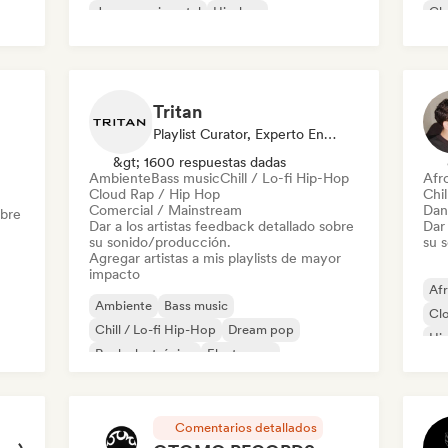
Jazz experimental
Hip-hop
Cl
Hip-hop instrumental
Jazz moderno
Pop
Tritan
Playlist Curator, Experto En Sonido
&gt; 1600 respuestas dadas
Ambiente
Bass music
Chill / Lo-fi Hip-Hop
Afr
Cloud Rap / Hip Hop
Chil
Comercial / Mainstream
Dan
obre
Dar a los artistas feedback detallado sobre
Dar 
su sonido/producción.
su 
Agregar artistas a mis playlists de mayor
impacto
Af
Ambiente
Bass music
Cl
Chill / Lo-fi Hip-Hop
Dream pop
Hi
Rock electrónico
Electropop
Hip
French Pop
Hip-hop instrumental
Comentarios detallados