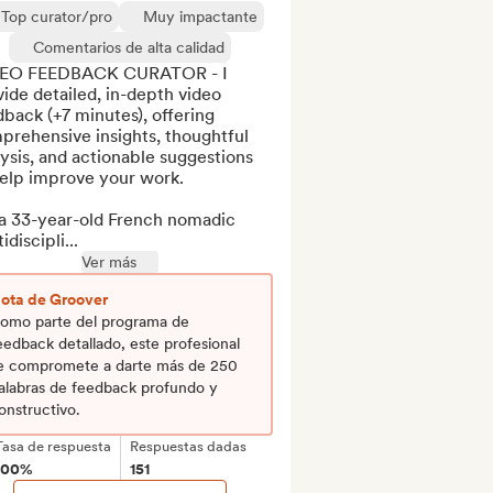
Top curator/pro
Muy impactante
Comentarios de alta calidad
EO FEEDBACK CURATOR - I 
ide detailed, in-depth video 
back (+7 minutes), offering 
rehensive insights, thoughtful 
ysis, and actionable suggestions 
elp improve your work.

 a 33-year-old French nomadic 
idiscipli...
Ver más
ota de Groover
omo parte del programa de
eedback detallado, este profesional
e compromete a darte más de 250
alabras de feedback profundo y
onstructivo.
Tasa de respuesta
Respuestas dadas
100%
151