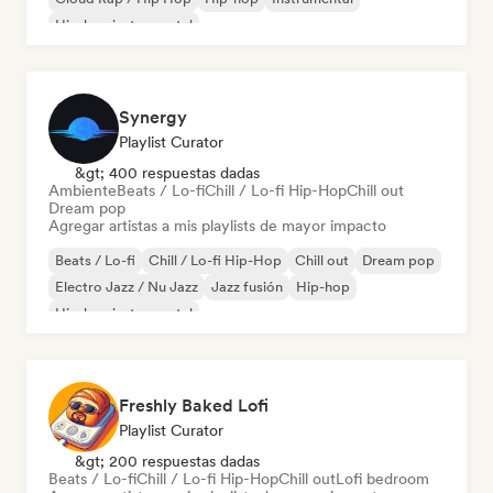
Hip-hop instrumental
Synergy
Playlist Curator
&gt; 400 respuestas dadas
Ambiente
Beats / Lo-fi
Chill / Lo-fi Hip-Hop
Chill out
Dream pop
Agregar artistas a mis playlists de mayor impacto
Beats / Lo-fi
Chill / Lo-fi Hip-Hop
Chill out
Dream pop
Electro Jazz / Nu Jazz
Jazz fusión
Hip-hop
Hip-hop instrumental
Freshly Baked Lofi
Playlist Curator
&gt; 200 respuestas dadas
Beats / Lo-fi
Chill / Lo-fi Hip-Hop
Chill out
Lofi bedroom