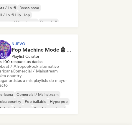
ts / Lo-fi
Bossa nova
ll / Lo-fi Hip-Hop
mercial / Mainstream
Dancehall
 bailable
Hip-hop
Pop soul
NUEVO
Pop Machine Mode 🤖 AI Music, Indie Pop & Dream Pop
Playlist Curator
< 100 respuestas dadas
obeat / Afropop
Rock alternativo
ricana
Comercial / Mainstream
ica country
gar artistas a mis playlists de mayor
acto
ericana
Comercial / Mainstream
sica country
Pop bailable
Hyperpop
ie folk
Indie pop
Pop internacional