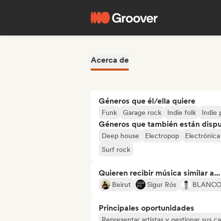
Acerca de
Géneros que él/ella quiere
Funk
Garage rock
Indie folk
Indie
Géneros que también están dispue
Deep house
Electropop
Electrónica
Surf rock
Quieren recibir música similar a...
Beirut
Sigur Rós
BLANC
Principales oportunidades
Representar artistas y gestionar sus ca