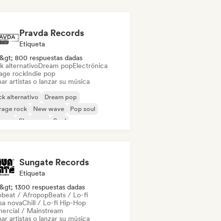
Pravda Records
Etiqueta
&gt; 800 respuestas dadas
k alternativo
Dream pop
Electrónica
age rock
Indie pop
ar artistas o lanzar su música
k alternativo
Dream pop
rage rock
New wave
Pop soul
ggae
Shoegaze
Soul
Sungate Records
Etiqueta
&gt; 1300 respuestas dadas
obeat / Afropop
Beats / Lo-fi
sa nova
Chill / Lo-fi Hip-Hop
ercial / Mainstream
ar artistas o lanzar su música