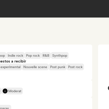
 pop
Indie rock
Pop rock
R&B
Synthpop
stos a recibir
 experimental
Nouvelle scene
Post punk
Post rock
O
Moderat
rreras.