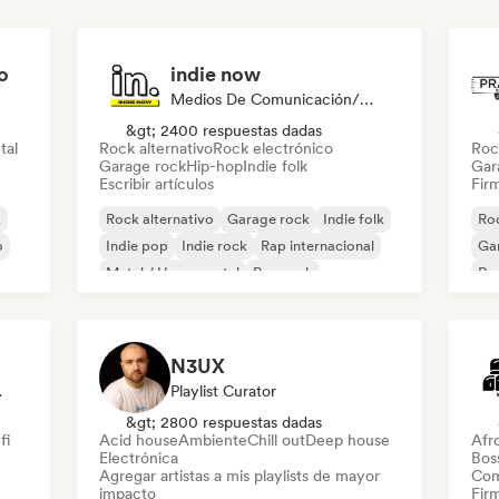
o
indie now
Medios De Comunicación/Periodista
&gt; 2400 respuestas dadas
tal
Rock alternativo
Rock electrónico
Roc
Garage rock
Hip-hop
Indie folk
Gar
Escribir artículos
Firm
k
Rock alternativo
Garage rock
Indie folk
Roc
o
Indie pop
Indie rock
Rap internacional
Ga
Metal / Heavy metal
Pop rock
Re
N3UX
odista
Playlist Curator
&gt; 2800 respuestas dadas
fi
Acid house
Ambiente
Chill out
Deep house
Afr
Electrónica
Bos
Agregar artistas a mis playlists de mayor
Com
impacto
Firm