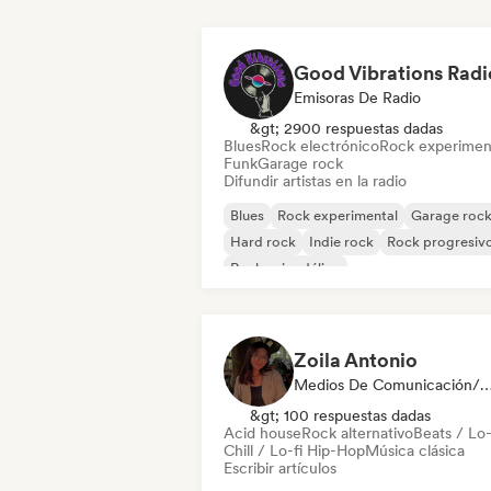
Good Vibrations Radi
Emisoras De Radio
&gt; 2900 respuestas dadas
Blues
Rock electrónico
Rock experimen
Funk
Garage rock
Difundir artistas en la radio
Blues
Rock experimental
Garage roc
Hard rock
Indie rock
Rock progresiv
Rock psicodélico
Rock & Roll / Rock clásico
Zoila Antonio
Medios De Comunicación/Peri
&gt; 100 respuestas dadas
Acid house
Rock alternativo
Beats / Lo-
Chill / Lo-fi Hip-Hop
Música clásica
Escribir artículos