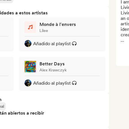
I am
Liv
dades a estos artistas
Liv
an o
arti
Monde à l'envers
iden
Lilee
crea
...
Añadido al playlist
Better Days
Alex Krawczyk
Añadido al playlist
n
nal
án abiertos a recibir