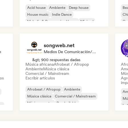
Acid house
Ambiente
Deep house
Bea
House music
Indie Dance
Chi
Melodic & Progressive House
Minimal
Co
Organic House / Downtempo
Pop
songweb.net
n
Medios De Comunicación/Periodista
&gt; 900 respuestas dadas
Música africana
Afrobeat / Afropop
Afr
Ambiente
Música clásica
Ame
Comercial / Mainstream
Mús
tos
Escribir artículos
Agre
imp
Afrobeat / Afropop
Ambiente
Am
Música clásica
Comercial / Mainstream
Mú
Música country
Pop bailable
co
Ind
Drill / Jersey
Hip-hop