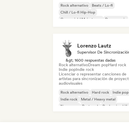
Rock alternativo
Beats / Lo-fi
Chill / Lo-fi Hip-Hop
Comercial / Mainstream
Dance music
Discoteca
Dream pop
House music
Lorenzo Lautz
Supervisor De Sincronizació
&gt; 1600 respuestas dadas
Rock alternativo
Dream pop
Hard rock
Indie pop
Indie rock
Licenciar o representar canciones de
artistas para sincronización de proyec
audiovisuales
Rock alternativo
Hard rock
Indie pop
Indie rock
Metal / Heavy metal
New wave
Post punk
Rock psicodéli