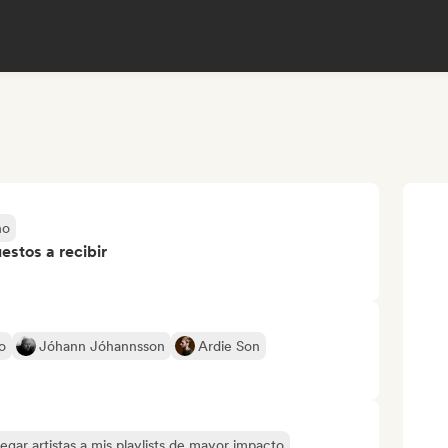
no
stos a recibir
o
Jóhann Jóhannsson
Ardie Son
egar artistas a mis playlists de mayor impacto