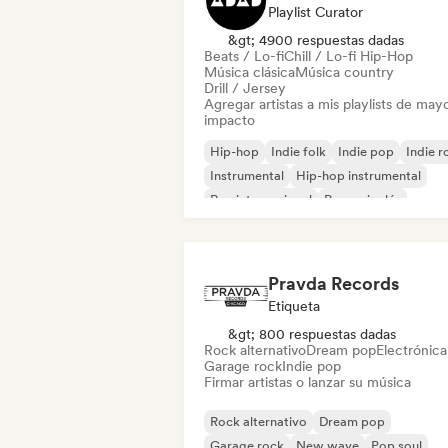
Playlist Curator
&gt; 4900 respuestas dadas
Beats / Lo-fi
Chill / Lo-fi Hip-Hop
Música clásica
Música country
Drill / Jersey
Agregar artistas a mis playlists de may
impacto
Hip-hop
Indie folk
Indie pop
Indie r
Instrumental
Hip-hop instrumental
Rap internacional
Rap en inglés
Pravda Records
Etiqueta
&gt; 800 respuestas dadas
Rock alternativo
Dream pop
Electrónica
Garage rock
Indie pop
Firmar artistas o lanzar su música
Rock alternativo
Dream pop
Garage rock
New wave
Pop soul