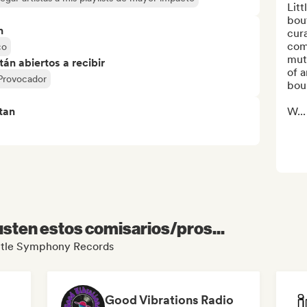
Litt
bout
n
cura
com
co
mut
án abiertos a recibir
of a
Provocador
boun
tan
W...
sten estos comisarios/pros...
Little Symphony Records
Good Vibrations Radio