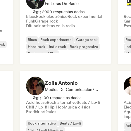
Emisoras De Radio
&gt; 2900 respuestas dadas
Blues
Rock electrónico
Rock experimental
Roc
Funk
Garage rock
Gar
Difundir artistas en la radio
Escr
or
Blues
Rock experimental
Garage rock
Roc
ock
Hard rock
Indie rock
Rock progresivo
Ind
Rock psicodélico
Met
Rock & Roll / Rock clásico
Zoila Antonio
Medios De Comunicación/Periodista
&gt; 100 respuestas dadas
Acid house
Rock alternativo
Beats / Lo-fi
Aci
Chill / Lo-fi Hip-Hop
Música clásica
Ele
Escribir artículos
Agre
imp
Rock alternativo
Beats / Lo-fi
Ac
Chill / Lo-fi Hip-Hop