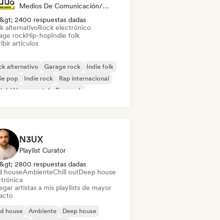
Medios De Comunicación/Periodista
&gt; 2400 respuestas dadas
k alternativo
Rock electrónico
age rock
Hip-hop
Indie folk
ibir artículos
k alternativo
Garage rock
Indie folk
ie pop
Indie rock
Rap internacional
al / Heavy metal
Pop rock
N3UX
Playlist Curator
&gt; 2800 respuestas dadas
d house
Ambiente
Chill out
Deep house
ctrónica
gar artistas a mis playlists de mayor
acto
id house
Ambiente
Deep house