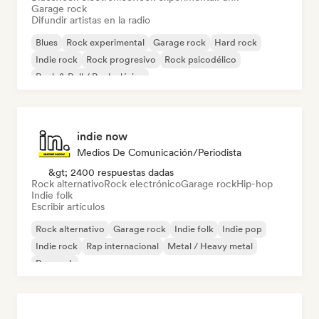
Garage rock
Difundir artistas en la radio
Blues
Rock experimental
Garage rock
Hard rock
Indie rock
Rock progresivo
Rock psicodélico
Rock & Roll / Rock clásico
indie now
Medios De Comunicación/Periodista
&gt; 2400 respuestas dadas
Rock alternativo
Rock electrónico
Garage rock
Hip-hop
Indie folk
Escribir artículos
Rock alternativo
Garage rock
Indie folk
Indie pop
Indie rock
Rap internacional
Metal / Heavy metal
Pop rock