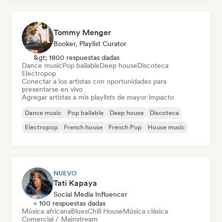
Tommy Menger
Booker, Playlist Curator
&gt; 1800 respuestas dadas
Dance music
Pop bailable
Deep house
Discoteca
Electropop
Conectar a los artistas con oportunidades para
presentarse en vivo
Agregar artistas a mis playlists de mayor impacto
Dance music
Pop bailable
Deep house
Discoteca
Electropop
French house
French Pop
House music
NUEVO
Tati Kapaya
Social Media Influencer
< 100 respuestas dadas
Música africana
Blues
Chill House
Música clásica
Comercial / Mainstream