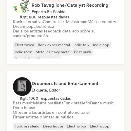
Rob Tavaglione/Catalyst Recording
Experto En Sonido
&gt; 800 respuestas dadas
Rock alternativo
Comercial / Mainstream
Música country
Dream pop
Electrónica
Dar a los artistas feedback detallado sobre su
sonido/producción.
Electrónica
Rock experimental
Indie folk
Indie pop
Indie rock
Metal / Heavy metal
Post punk
Rock & Roll / Rock clásico
Dreamers Island Entertainment
Etiqueta, Editor
&gt; 1000 respuestas dadas
Bass music
Música brasileña
Funk brasileño
Dance music
Deep house
Ofrecer a los artistas un contrato editorial.
Firmar artistas o lanzar su música
Funk brasileño
Deep house
Electrónica
Electropop