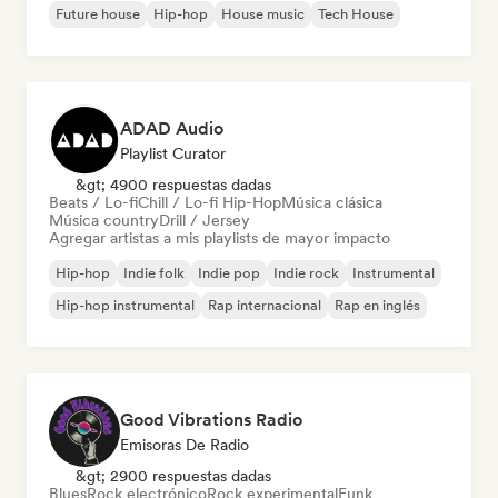
Future house
Hip-hop
House music
Tech House
ADAD Audio
Playlist Curator
&gt; 4900 respuestas dadas
Beats / Lo-fi
Chill / Lo-fi Hip-Hop
Música clásica
Música country
Drill / Jersey
Agregar artistas a mis playlists de mayor impacto
Hip-hop
Indie folk
Indie pop
Indie rock
Instrumental
Hip-hop instrumental
Rap internacional
Rap en inglés
Good Vibrations Radio
Emisoras De Radio
&gt; 2900 respuestas dadas
Blues
Rock electrónico
Rock experimental
Funk