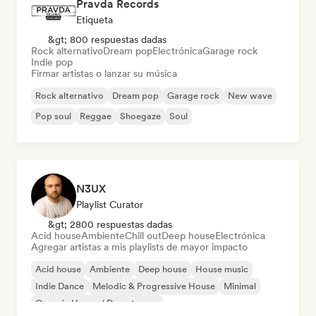
Pravda Records
Etiqueta
&gt; 800 respuestas dadas
Rock alternativo
Dream pop
Electrónica
Garage rock
Indie pop
Firmar artistas o lanzar su música
Rock alternativo
Dream pop
Garage rock
New wave
Pop soul
Reggae
Shoegaze
Soul
N3UX
Playlist Curator
&gt; 2800 respuestas dadas
Acid house
Ambiente
Chill out
Deep house
Electrónica
Agregar artistas a mis playlists de mayor impacto
Acid house
Ambiente
Deep house
House music
Indie Dance
Melodic & Progressive House
Minimal
Organic House / Downtempo