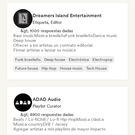
Dreamers Island Entertainment
Etiqueta, Editor
&gt; 1000 respuestas dadas
Bass music
Música brasileña
Funk brasileño
Dance music
Deep house
Ofrecer a los artistas un contrato editorial.
Firmar artistas o lanzar su música
Funk brasileño
Deep house
Electrónica
Electropop
Future house
Hip-hop
House music
Tech House
ADAD Audio
Playlist Curator
&gt; 4900 respuestas dadas
Beats / Lo-fi
Chill / Lo-fi Hip-Hop
Música clásica
Música country
Drill / Jersey
Agregar artistas a mis playlists de mayor impacto