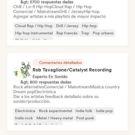
&gt; 5700 respuestas dadas
Chill / Lo-fi Hip-Hop
Cloud Rap / Hip Hop
Comercial / Mainstream
Drill / Jersey
Hip-hop
Agregar artistas a mis playlists de mayor impacto
Cloud Rap / Hip Hop
Drill / Jersey
Hip-hop
Hip-hop instrumental
Rap francés
Trap
Pop urbano
Chill / Lo-fi Hip-Hop
Comentarios detallados
Rob Tavaglione/Catalyst Recording
Experto En Sonido
&gt; 800 respuestas dadas
Rock alternativo
Comercial / Mainstream
Música country
Dream pop
Electrónica
Dar a los artistas feedback detallado sobre su
sonido/producción.
Electrónica
Rock experimental
Indie folk
Indie pop
Indie rock
Metal / Heavy metal
Post punk
Rock & Roll / Rock clásico