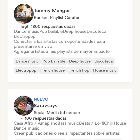
Tommy Menger
Booker, Playlist Curator
&gt; 1800 respuestas dadas
Dance music
Pop bailable
Deep house
Discoteca
Electropop
Conectar a los artistas con oportunidades para
presentarse en vivo
Agregar artistas a mis playlists de mayor impacto
Dance music
Pop bailable
Deep house
Discoteca
Electropop
French house
French Pop
House music
NUEVO
Saravsays
Social Media Influencer
< 100 respuestas dadas
Casa Afro / Amapiano
Bass music
Beats / Lo-fi
Chill House
Dance music
Crear publicaciones o reels impactantes sobre artistas