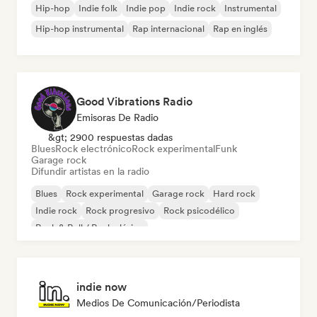
Hip-hop
Indie folk
Indie pop
Indie rock
Instrumental
Hip-hop instrumental
Rap internacional
Rap en inglés
Good Vibrations Radio
Emisoras De Radio
&gt; 2900 respuestas dadas
Blues
Rock electrónico
Rock experimental
Funk
Garage rock
Difundir artistas en la radio
Blues
Rock experimental
Garage rock
Hard rock
Indie rock
Rock progresivo
Rock psicodélico
Rock & Roll / Rock clásico
indie now
Medios De Comunicación/Periodista