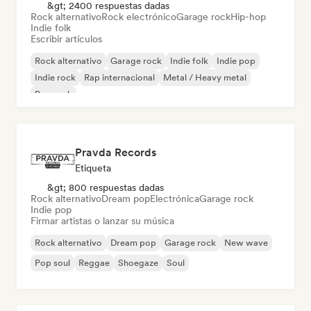
&gt; 2400 respuestas dadas
Rock alternativo
Rock electrónico
Garage rock
Hip-hop
Indie folk
Escribir artículos
Rock alternativo
Garage rock
Indie folk
Indie pop
Indie rock
Rap internacional
Metal / Heavy metal
Pop rock
Pravda Records
Etiqueta
&gt; 800 respuestas dadas
Rock alternativo
Dream pop
Electrónica
Garage rock
Indie pop
Firmar artistas o lanzar su música
Rock alternativo
Dream pop
Garage rock
New wave
Pop soul
Reggae
Shoegaze
Soul