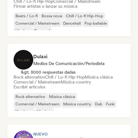
Chill / Lo-fi Hip-Hop
Comercial / Mainstream
Firmar artistas o lanzar su música
Beats / Lo-fi
Bossa nova
Chill / Lo-fi Hip-Hop
Comercial / Mainstream
Dancehall
Pop bailable
Hip-hop
Pop soul
Dulaxi
Medios De Comunicación/Periodista
&gt; 3000 respuestas dadas
Rock alternativo
Chill / Lo-fi Hip-Hop
Música clásica
Comercial / Mainstream
Música country
Escribir artículos
Rock alternativo
Música clásica
Comercial / Mainstream
Música country
Dub
Funk
Hardcore
Hip-hop
NUEVO