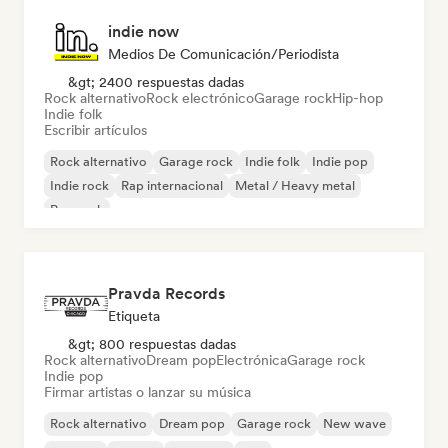
indie now
Medios De Comunicación/Periodista
&gt; 2400 respuestas dadas
Rock alternativo
Rock electrónico
Garage rock
Hip-hop
Indie folk
Escribir artículos
Rock alternativo
Garage rock
Indie folk
Indie pop
Indie rock
Rap internacional
Metal / Heavy metal
Pop rock
Pravda Records
Etiqueta
&gt; 800 respuestas dadas
Rock alternativo
Dream pop
Electrónica
Garage rock
Indie pop
Firmar artistas o lanzar su música
Rock alternativo
Dream pop
Garage rock
New wave