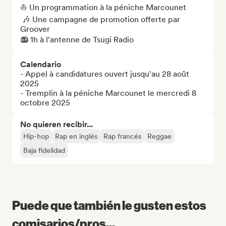
⛵️ Un programmation à la péniche Marcounet

 🎶 Une campagne de promotion offerte par 
Groover

📻 1h à l'antenne de Tsugi Radio
Calendario
- Appel à candidatures ouvert jusqu'au 28 août 
2025

- Tremplin à la péniche Marcounet le mercredi 8 
octobre 2025
No quieren recibir...
Hip-hop
Rap en inglés
Rap francés
Reggae
Baja fidelidad
Puede que también le gusten estos
comisarios/pros...