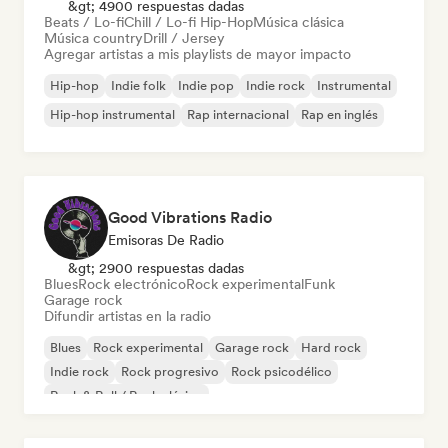
&gt; 4900 respuestas dadas
Beats / Lo-fi
Chill / Lo-fi Hip-Hop
Música clásica
Música country
Drill / Jersey
Agregar artistas a mis playlists de mayor impacto
Hip-hop
Indie folk
Indie pop
Indie rock
Instrumental
Hip-hop instrumental
Rap internacional
Rap en inglés
Good Vibrations Radio
Emisoras De Radio
&gt; 2900 respuestas dadas
Blues
Rock electrónico
Rock experimental
Funk
Garage rock
Difundir artistas en la radio
Blues
Rock experimental
Garage rock
Hard rock
Indie rock
Rock progresivo
Rock psicodélico
Rock & Roll / Rock clásico