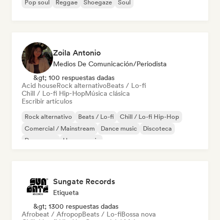
Pop soul
Reggae
Shoegaze
Soul
Zoila Antonio
Medios De Comunicación/Periodista
&gt; 100 respuestas dadas
Acid house
Rock alternativo
Beats / Lo-fi
Chill / Lo-fi Hip-Hop
Música clásica
Escribir artículos
Rock alternativo
Beats / Lo-fi
Chill / Lo-fi Hip-Hop
Comercial / Mainstream
Dance music
Discoteca
Dream pop
House music
Sungate Records
Etiqueta
&gt; 1300 respuestas dadas
Afrobeat / Afropop
Beats / Lo-fi
Bossa nova