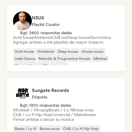
N3UX
Playlist Curator
&gt; 2800 respuestas dadas
Acid house
Ambiente
Chill out
Deep house
Electrónica
Agregar artistas a mis playlists de mayor impacto
Acid house
Ambiente
Deep house
House music
Indie Dance
Melodic & Progressive House
Minimal
Organic House / Downtempo
Sungate Records
Etiqueta
&gt; 1300 respuestas dadas
Afrobeat / Afropop
Beats / Lo-fi
Bossa nova
Chill / Lo-fi Hip-Hop
Comercial / Mainstream
Firmar artistas o lanzar su música
Beats / Lo-fi
Bossa nova
Chill / Lo-fi Hip-Hop