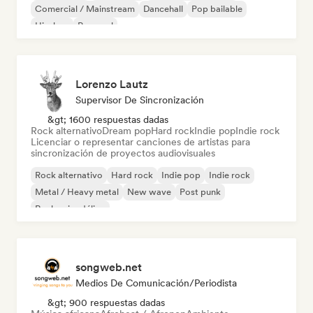
Comercial / Mainstream
Dancehall
Pop bailable
Hip-hop
Pop soul
Lorenzo Lautz
Supervisor De Sincronización
&gt; 1600 respuestas dadas
Rock alternativo
Dream pop
Hard rock
Indie pop
Indie rock
Licenciar o representar canciones de artistas para
sincronización de proyectos audiovisuales
Rock alternativo
Hard rock
Indie pop
Indie rock
Metal / Heavy metal
New wave
Post punk
Rock psicodélico
songweb.net
Medios De Comunicación/Periodista
&gt; 900 respuestas dadas