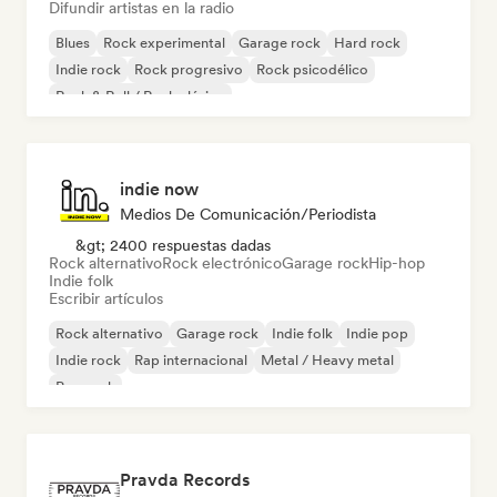
Difundir artistas en la radio
Blues
Rock experimental
Garage rock
Hard rock
Indie rock
Rock progresivo
Rock psicodélico
Rock & Roll / Rock clásico
indie now
Medios De Comunicación/Periodista
&gt; 2400 respuestas dadas
Rock alternativo
Rock electrónico
Garage rock
Hip-hop
Indie folk
Escribir artículos
Rock alternativo
Garage rock
Indie folk
Indie pop
Indie rock
Rap internacional
Metal / Heavy metal
Pop rock
Pravda Records