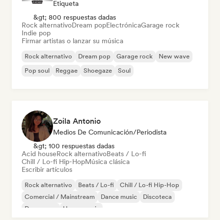
Etiqueta
&gt; 800 respuestas dadas
Rock alternativo
Dream pop
Electrónica
Garage rock
Indie pop
Firmar artistas o lanzar su música
Rock alternativo
Dream pop
Garage rock
New wave
Pop soul
Reggae
Shoegaze
Soul
Zoila Antonio
Medios De Comunicación/Periodista
&gt; 100 respuestas dadas
Acid house
Rock alternativo
Beats / Lo-fi
Chill / Lo-fi Hip-Hop
Música clásica
Escribir artículos
Rock alternativo
Beats / Lo-fi
Chill / Lo-fi Hip-Hop
Comercial / Mainstream
Dance music
Discoteca
Dream pop
House music