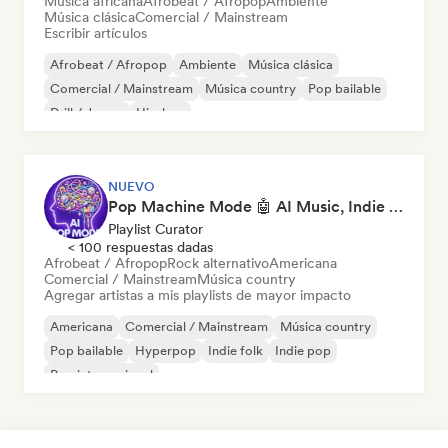
Música africana
Afrobeat / Afropop
Ambiente
Música clásica
Comercial / Mainstream
Escribir artículos
Afrobeat / Afropop
Ambiente
Música clásica
Comercial / Mainstream
Música country
Pop bailable
Drill / Jersey
Hip-hop
NUEVO
Pop Machine Mode 🤖 AI Music, Indie Pop & Dream Pop
Playlist Curator
< 100 respuestas dadas
Afrobeat / Afropop
Rock alternativo
Americana
Comercial / Mainstream
Música country
Agregar artistas a mis playlists de mayor impacto
Americana
Comercial / Mainstream
Música country
Pop bailable
Hyperpop
Indie folk
Indie pop
Pop internacional