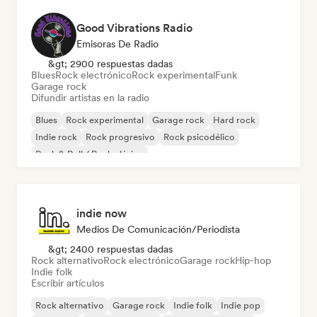
Good Vibrations Radio
Emisoras De Radio
&gt; 2900 respuestas dadas
Blues
Rock electrónico
Rock experimental
Funk
Garage rock
Difundir artistas en la radio
Blues
Rock experimental
Garage rock
Hard rock
Indie rock
Rock progresivo
Rock psicodélico
Rock & Roll / Rock clásico
indie now
Medios De Comunicación/Periodista
&gt; 2400 respuestas dadas
Rock alternativo
Rock electrónico
Garage rock
Hip-hop
Indie folk
Escribir artículos
Rock alternativo
Garage rock
Indie folk
Indie pop