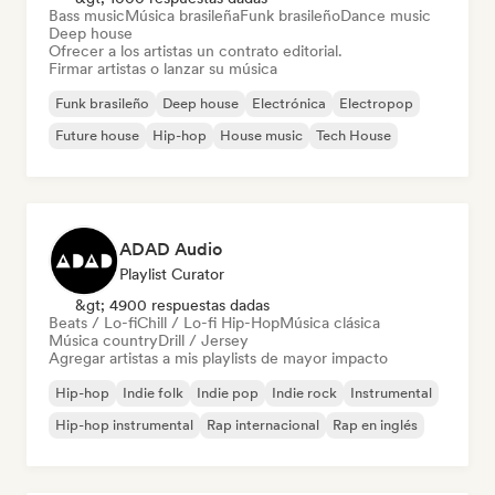
Bass music
Música brasileña
Funk brasileño
Dance music
Deep house
Ofrecer a los artistas un contrato editorial.
Firmar artistas o lanzar su música
Funk brasileño
Deep house
Electrónica
Electropop
Future house
Hip-hop
House music
Tech House
ADAD Audio
Playlist Curator
&gt; 4900 respuestas dadas
Beats / Lo-fi
Chill / Lo-fi Hip-Hop
Música clásica
Música country
Drill / Jersey
Agregar artistas a mis playlists de mayor impacto
Hip-hop
Indie folk
Indie pop
Indie rock
Instrumental
Hip-hop instrumental
Rap internacional
Rap en inglés