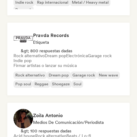
Indie rock
Rap internacional
Metal / Heavy metal
Pop rock
Pravda Records
Etiqueta
&gt; 800 respuestas dadas
Rock alternativo
Dream pop
Electrónica
Garage rock
Indie pop
Firmar artistas o lanzar su música
Rock alternativo
Dream pop
Garage rock
New wave
Pop soul
Reggae
Shoegaze
Soul
Zoila Antonio
Medios De Comunicación/Periodista
&gt; 100 respuestas dadas
Acid house
Rock alternativo
Beats / Lo-fi