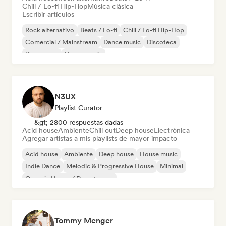
Chill / Lo-fi Hip-Hop
Música clásica
Escribir artículos
Rock alternativo
Beats / Lo-fi
Chill / Lo-fi Hip-Hop
Comercial / Mainstream
Dance music
Discoteca
Dream pop
House music
N3UX
Playlist Curator
&gt; 2800 respuestas dadas
Acid house
Ambiente
Chill out
Deep house
Electrónica
Agregar artistas a mis playlists de mayor impacto
Acid house
Ambiente
Deep house
House music
Indie Dance
Melodic & Progressive House
Minimal
Organic House / Downtempo
Tommy Menger