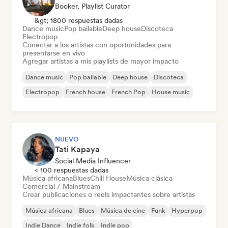
Booker, Playlist Curator
&gt; 1800 respuestas dadas
Dance music
Pop bailable
Deep house
Discoteca
Electropop
Conectar a los artistas con oportunidades para
presentarse en vivo
Agregar artistas a mis playlists de mayor impacto
Dance music
Pop bailable
Deep house
Discoteca
Electropop
French house
French Pop
House music
NUEVO
Tati Kapaya
Social Media Influencer
< 100 respuestas dadas
Música africana
Blues
Chill House
Música clásica
Comercial / Mainstream
Crear publicaciones o reels impactantes sobre artistas
Música africana
Blues
Música de cine
Funk
Hyperpop
Indie Dance
Indie folk
Indie pop