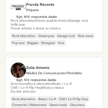
Pravda Records
Etiqueta
&gt; 800 respuestas dadas
Rock alternativo
Dream pop
Electrónica
Garage rock
Indie pop
Firmar artistas o lanzar su música
Rock alternativo
Dream pop
Garage rock
New wave
Pop soul
Reggae
Shoegaze
Soul
Zoila Antonio
Medios De Comunicación/Periodista
&gt; 100 respuestas dadas
Acid house
Rock alternativo
Beats / Lo-fi
Chill / Lo-fi Hip-Hop
Música clásica
Escribir artículos
Rock alternativo
Beats / Lo-fi
Chill / Lo-fi Hip-Hop
Comercial / Mainstream
Dance music
Discoteca