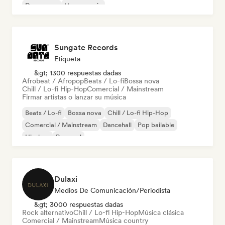
Dream pop
House music
Sungate Records
Etiqueta
&gt; 1300 respuestas dadas
Afrobeat / Afropop
Beats / Lo-fi
Bossa nova
Chill / Lo-fi Hip-Hop
Comercial / Mainstream
Firmar artistas o lanzar su música
Beats / Lo-fi
Bossa nova
Chill / Lo-fi Hip-Hop
Comercial / Mainstream
Dancehall
Pop bailable
Hip-hop
Pop soul
Dulaxi
Medios De Comunicación/Periodista
&gt; 3000 respuestas dadas
Rock alternativo
Chill / Lo-fi Hip-Hop
Música clásica
Comercial / Mainstream
Música country