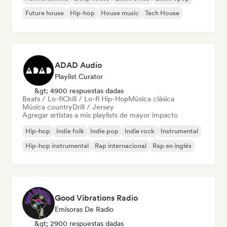
Future house
Hip-hop
House music
Tech House
ADAD Audio
Playlist Curator
&gt; 4900 respuestas dadas
Beats / Lo-fi
Chill / Lo-fi Hip-Hop
Música clásica
Música country
Drill / Jersey
Agregar artistas a mis playlists de mayor impacto
Hip-hop
Indie folk
Indie pop
Indie rock
Instrumental
Hip-hop instrumental
Rap internacional
Rap en inglés
Good Vibrations Radio
Emisoras De Radio
&gt; 2900 respuestas dadas