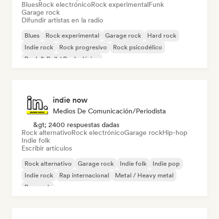
Blues
Rock electrónico
Rock experimental
Funk
Garage rock
Difundir artistas en la radio
Blues
Rock experimental
Garage rock
Hard rock
Indie rock
Rock progresivo
Rock psicodélico
Rock & Roll / Rock clásico
indie now
Medios De Comunicación/Periodista
&gt; 2400 respuestas dadas
Rock alternativo
Rock electrónico
Garage rock
Hip-hop
Indie folk
Escribir artículos
Rock alternativo
Garage rock
Indie folk
Indie pop
Indie rock
Rap internacional
Metal / Heavy metal
Pop rock