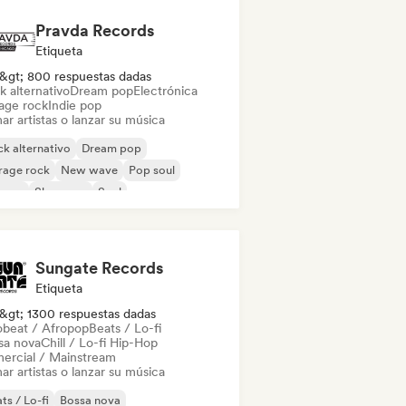
Pravda Records
Etiqueta
&gt; 800 respuestas dadas
k alternativo
Dream pop
Electrónica
age rock
Indie pop
ar artistas o lanzar su música
k alternativo
Dream pop
rage rock
New wave
Pop soul
ggae
Shoegaze
Soul
Sungate Records
Etiqueta
&gt; 1300 respuestas dadas
obeat / Afropop
Beats / Lo-fi
sa nova
Chill / Lo-fi Hip-Hop
ercial / Mainstream
ar artistas o lanzar su música
ts / Lo-fi
Bossa nova