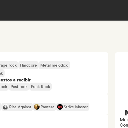
rage rock
Hardcore
Metal melódico
nk
stos a recibir
rock
Post rock
Punk Rock
Rise Against
Pantera
Strike Master
Med
Com