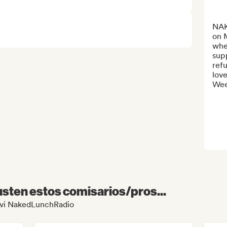
NAK
on 
wher
supp
refu
love
Wee
sten estos comisarios/pros...
Javi NakedLunchRadio