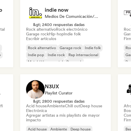
o
indie now
Medios De Comunicación/Periodista
&gt; 2400 respuestas dadas
tal
Rock alternativo
Rock electrónico
Roc
Garage rock
Hip-hop
Indie folk
Gar
Escribir artículos
Firm
k
Rock alternativo
Garage rock
Indie folk
Roc
o
Indie pop
Indie rock
Rap internacional
Ga
Metal / Heavy metal
Pop rock
Re
N3UX
odista
Playlist Curator
&gt; 2800 respuestas dadas
fi
Acid house
Ambiente
Chill out
Deep house
Afr
Electrónica
Bos
Agregar artistas a mis playlists de mayor
Com
impacto
Firm
Acid house
Ambiente
Deep house
Bea