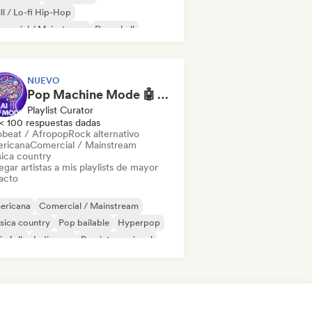
ll / Lo-fi Hip-Hop
mercial / Mainstream
Dancehall
 bailable
Hip-hop
Pop soul
NUEVO
Pop Machine Mode 🤖 AI Music, Indie Pop & Dream Pop
Playlist Curator
< 100 respuestas dadas
obeat / Afropop
Rock alternativo
ricana
Comercial / Mainstream
ica country
gar artistas a mis playlists de mayor
acto
ericana
Comercial / Mainstream
sica country
Pop bailable
Hyperpop
ie folk
Indie pop
Pop internacional