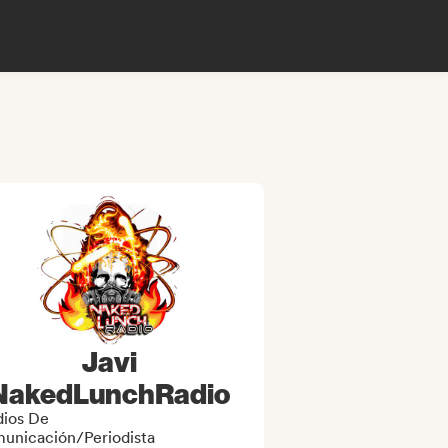
Javi
NakedLunchRadio
ios De
unicación/Periodista