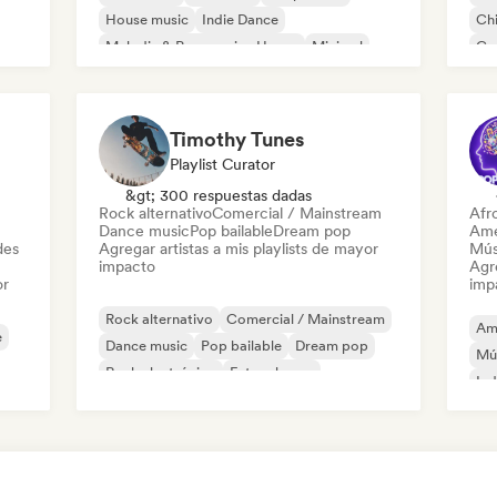
House music
Indie Dance
Chi
Melodic & Progressive House
Minimal
Co
Organic House / Downtempo
Pop
Timothy Tunes
Playlist Curator
&gt; 300 respuestas dadas
Rock alternativo
Comercial / Mainstream
Afr
Dance music
Pop bailable
Dream pop
Ame
des
Agregar artistas a mis playlists de mayor
Mús
impacto
Agre
or
imp
Rock alternativo
Comercial / Mainstream
Am
e
Dance music
Pop bailable
Dream pop
Mú
Rock electrónico
Future house
Ind
Garage rock