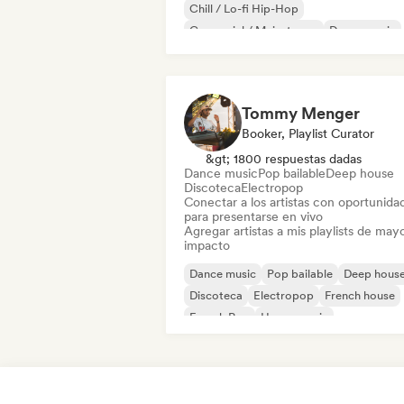
Chill / Lo-fi Hip-Hop
Comercial / Mainstream
Dance music
Discoteca
Dream pop
House music
Tommy Menger
Booker, Playlist Curator
&gt; 1800 respuestas dadas
Dance music
Pop bailable
Deep house
Discoteca
Electropop
Conectar a los artistas con oportunida
para presentarse en vivo
Agregar artistas a mis playlists de may
impacto
Dance music
Pop bailable
Deep hous
Discoteca
Electropop
French house
French Pop
House music