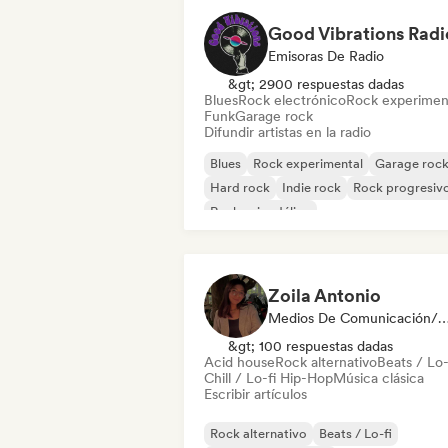
Good Vibrations Radi
Emisoras De Radio
&gt; 2900 respuestas dadas
Blues
Rock electrónico
Rock experimen
Funk
Garage rock
Difundir artistas en la radio
Blues
Rock experimental
Garage roc
Hard rock
Indie rock
Rock progresiv
Rock psicodélico
Rock & Roll / Rock clásico
Zoila Antonio
Medios De Comunicación/Peri
&gt; 100 respuestas dadas
Acid house
Rock alternativo
Beats / Lo-
Chill / Lo-fi Hip-Hop
Música clásica
Escribir artículos
Rock alternativo
Beats / Lo-fi