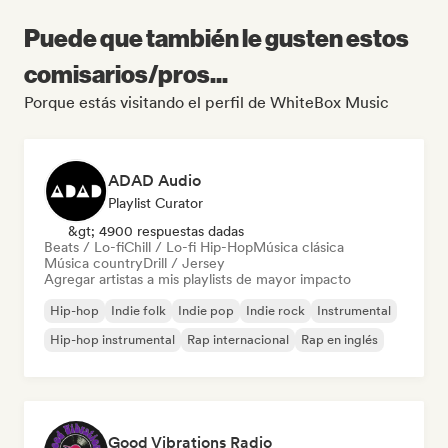
Puede que también le gusten estos
comisarios/pros...
Porque estás visitando el perfil de WhiteBox Music
ADAD Audio
Playlist Curator
&gt; 4900 respuestas dadas
Beats / Lo-fi
Chill / Lo-fi Hip-Hop
Música clásica
Música country
Drill / Jersey
Agregar artistas a mis playlists de mayor impacto
Hip-hop
Indie folk
Indie pop
Indie rock
Instrumental
Hip-hop instrumental
Rap internacional
Rap en inglés
Good Vibrations Radio