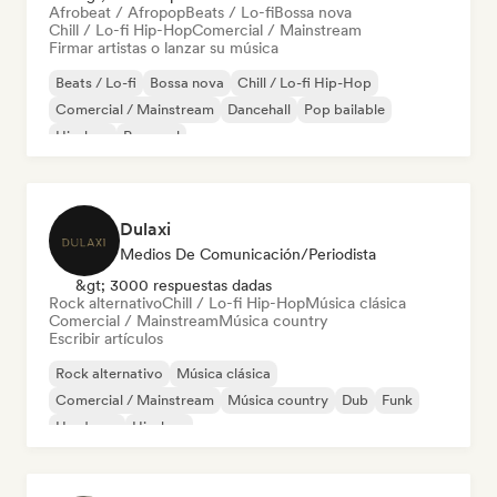
Afrobeat / Afropop
Beats / Lo-fi
Bossa nova
Chill / Lo-fi Hip-Hop
Comercial / Mainstream
Firmar artistas o lanzar su música
Beats / Lo-fi
Bossa nova
Chill / Lo-fi Hip-Hop
Comercial / Mainstream
Dancehall
Pop bailable
Hip-hop
Pop soul
Dulaxi
Medios De Comunicación/Periodista
&gt; 3000 respuestas dadas
Rock alternativo
Chill / Lo-fi Hip-Hop
Música clásica
Comercial / Mainstream
Música country
Escribir artículos
Rock alternativo
Música clásica
Comercial / Mainstream
Música country
Dub
Funk
Hardcore
Hip-hop