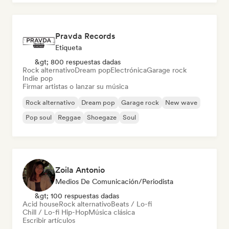
Pravda Records
Etiqueta
&gt; 800 respuestas dadas
Rock alternativo
Dream pop
Electrónica
Garage rock
Indie pop
Firmar artistas o lanzar su música
Rock alternativo
Dream pop
Garage rock
New wave
Pop soul
Reggae
Shoegaze
Soul
Zoila Antonio
Medios De Comunicación/Periodista
&gt; 100 respuestas dadas
Acid house
Rock alternativo
Beats / Lo-fi
Chill / Lo-fi Hip-Hop
Música clásica
Escribir artículos