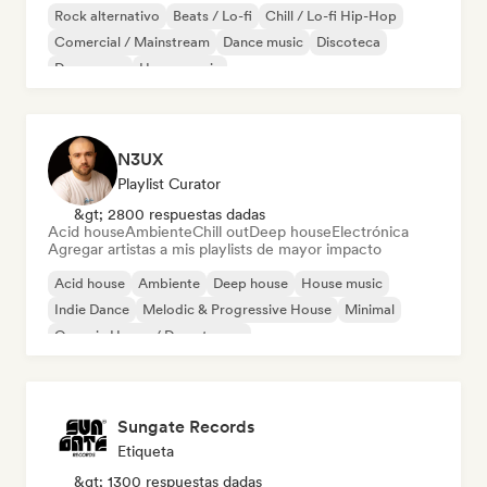
Rock alternativo
Beats / Lo-fi
Chill / Lo-fi Hip-Hop
Comercial / Mainstream
Dance music
Discoteca
Dream pop
House music
N3UX
Playlist Curator
&gt; 2800 respuestas dadas
Acid house
Ambiente
Chill out
Deep house
Electrónica
Agregar artistas a mis playlists de mayor impacto
Acid house
Ambiente
Deep house
House music
Indie Dance
Melodic & Progressive House
Minimal
Organic House / Downtempo
Sungate Records
Etiqueta
&gt; 1300 respuestas dadas