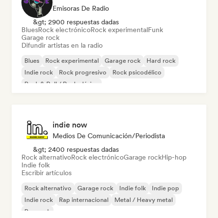
Emisoras De Radio
&gt; 2900 respuestas dadas
Blues
Rock electrónico
Rock experimental
Funk
Garage rock
Difundir artistas en la radio
Blues
Rock experimental
Garage rock
Hard rock
Indie rock
Rock progresivo
Rock psicodélico
Rock & Roll / Rock clásico
indie now
Medios De Comunicación/Periodista
&gt; 2400 respuestas dadas
Rock alternativo
Rock electrónico
Garage rock
Hip-hop
Indie folk
Escribir artículos
Rock alternativo
Garage rock
Indie folk
Indie pop
Indie rock
Rap internacional
Metal / Heavy metal
Pop rock