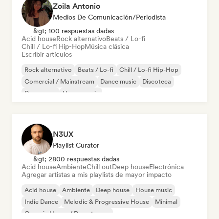
Zoila Antonio
Medios De Comunicación/Periodista
&gt; 100 respuestas dadas
Acid house
Rock alternativo
Beats / Lo-fi
Chill / Lo-fi Hip-Hop
Música clásica
Escribir artículos
Rock alternativo
Beats / Lo-fi
Chill / Lo-fi Hip-Hop
Comercial / Mainstream
Dance music
Discoteca
Dream pop
House music
N3UX
Playlist Curator
&gt; 2800 respuestas dadas
Acid house
Ambiente
Chill out
Deep house
Electrónica
Agregar artistas a mis playlists de mayor impacto
Acid house
Ambiente
Deep house
House music
Indie Dance
Melodic & Progressive House
Minimal
Organic House / Downtempo