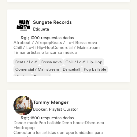
Sungate Records
Etiqueta
&gt; 1300 respuestas dadas
Afrobeat / Afropop
Beats / Lo-fi
Bossa nova
Chill / Lo-fi Hip-Hop
Comercial / Mainstream
Firmar artistas o lanzar su música
Beats / Lo-fi
Bossa nova
Chill / Lo-fi Hip-Hop
Comercial / Mainstream
Dancehall
Pop bailable
Hip-hop
Pop soul
Tommy Menger
Booker, Playlist Curator
&gt; 1800 respuestas dadas
Dance music
Pop bailable
Deep house
Discoteca
Electropop
Conectar a los artistas con oportunidades para