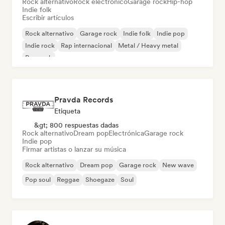
Rock alternativo
Rock electrónico
Garage rock
Hip-hop
Indie folk
Escribir artículos
Rock alternativo
Garage rock
Indie folk
Indie pop
Indie rock
Rap internacional
Metal / Heavy metal
Pop rock
Pravda Records
Etiqueta
&gt; 800 respuestas dadas
Rock alternativo
Dream pop
Electrónica
Garage rock
Indie pop
Firmar artistas o lanzar su música
Rock alternativo
Dream pop
Garage rock
New wave
Pop soul
Reggae
Shoegaze
Soul