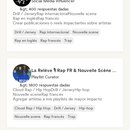
Social Media Influencer
&gt; 400 respuestas dadas
Drill / Jersey
Rap internacional
Nouvelle scene
Rap en inglés
Rap francés
Crear publicaciones o reels impactantes sobre artistas
Drill / Jersey
Rap internacional
Nouvelle scene
Rap en inglés
Rap francés
Trap
La Relève 🎙️ Rap FR & Nouvelle Scène Hip-Hop
Playlist Curator
&gt; 1800 respuestas dadas
Cloud Rap / Hip Hop
Drill / Jersey
Hip-hop
Nouvelle scene
Rap francés
Agregar artistas a mis playlists de mayor impacto
Cloud Rap / Hip Hop
Drill / Jersey
Hip-hop
Nouvelle scene
Rap francés
Trap