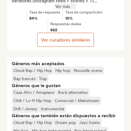
networks (instagram feed + stories + Ti...
Ver más
Tasa de respuesta
Tasa de compartición
84%
10%
Respuestas dadas
922
Ver curadores similares
Géneros más aceptados
Cloud Rap / Hip Hop
Hip-hop
Nouvelle scene
Rap francés
Trap
Géneros que le gustan
Casa Afro / Amapiano
Rock alternativo
Chill / Lo-fi Hip-Hop
Comercial / Mainstream
Drill / Jersey
Instrumental
Géneros que también están dispuestos a recibir
Cloud Rap / Hip Hop
Dream pop
Jazz fusión
Hip-hop
Hip-hop instrumental
Rap internacional