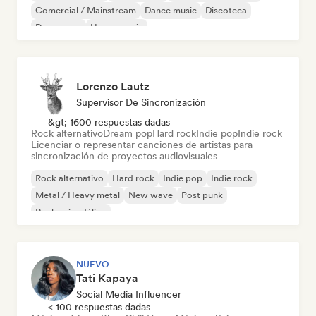
Comercial / Mainstream
Dance music
Discoteca
Dream pop
House music
Lorenzo Lautz
Supervisor De Sincronización
&gt; 1600 respuestas dadas
Rock alternativo
Dream pop
Hard rock
Indie pop
Indie rock
Licenciar o representar canciones de artistas para
sincronización de proyectos audiovisuales
Rock alternativo
Hard rock
Indie pop
Indie rock
Metal / Heavy metal
New wave
Post punk
Rock psicodélico
NUEVO
Tati Kapaya
Social Media Influencer
< 100 respuestas dadas