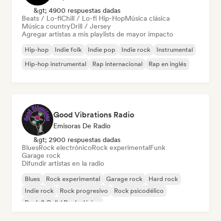
&gt; 4900 respuestas dadas
Beats / Lo-fi
Chill / Lo-fi Hip-Hop
Música clásica
Música country
Drill / Jersey
Agregar artistas a mis playlists de mayor impacto
Hip-hop
Indie folk
Indie pop
Indie rock
Instrumental
Hip-hop instrumental
Rap internacional
Rap en inglés
Good Vibrations Radio
Emisoras De Radio
&gt; 2900 respuestas dadas
Blues
Rock electrónico
Rock experimental
Funk
Garage rock
Difundir artistas en la radio
Blues
Rock experimental
Garage rock
Hard rock
Indie rock
Rock progresivo
Rock psicodélico
Rock & Roll / Rock clásico