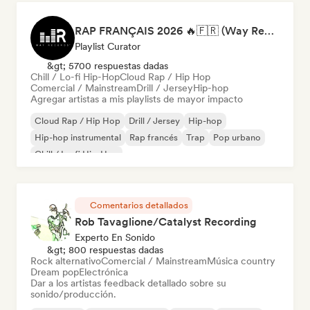
RAP FRANÇAIS 2026 🔥🇫🇷 (Way Records)
Playlist Curator
&gt; 5700 respuestas dadas
Chill / Lo-fi Hip-Hop
Cloud Rap / Hip Hop
Comercial / Mainstream
Drill / Jersey
Hip-hop
Agregar artistas a mis playlists de mayor impacto
Cloud Rap / Hip Hop
Drill / Jersey
Hip-hop
Hip-hop instrumental
Rap francés
Trap
Pop urbano
Chill / Lo-fi Hip-Hop
Comentarios detallados
Rob Tavaglione/Catalyst Recording
Experto En Sonido
&gt; 800 respuestas dadas
Rock alternativo
Comercial / Mainstream
Música country
Dream pop
Electrónica
Dar a los artistas feedback detallado sobre su
sonido/producción.