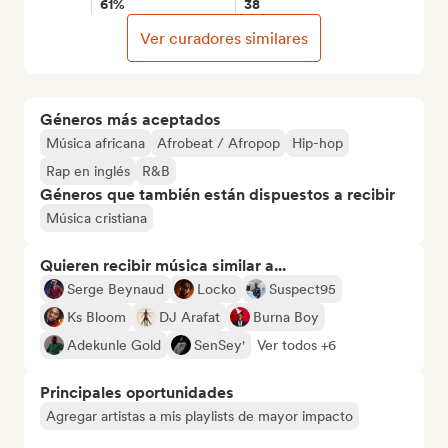
61%
38
Ver curadores similares
Géneros más aceptados
Música africana
Afrobeat / Afropop
Hip-hop
Rap en inglés
R&B
Géneros que también están dispuestos a recibir
Música cristiana
Quieren recibir música similar a...
Serge Beynaud
Locko
Suspect95
Ks Bloom
DJ Arafat
Burna Boy
Adekunle Gold
SenSey'
Ver todos +6
Principales oportunidades
Agregar artistas a mis playlists de mayor impacto