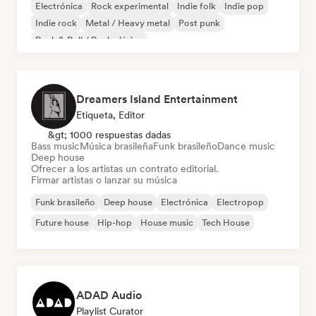
Electrónica
Rock experimental
Indie folk
Indie pop
Indie rock
Metal / Heavy metal
Post punk
Rock & Roll / Rock clásico
Dreamers Island Entertainment
Etiqueta, Editor
&gt; 1000 respuestas dadas
Bass music
Música brasileña
Funk brasileño
Dance music
Deep house
Ofrecer a los artistas un contrato editorial.
Firmar artistas o lanzar su música
Funk brasileño
Deep house
Electrónica
Electropop
Future house
Hip-hop
House music
Tech House
ADAD Audio
Playlist Curator