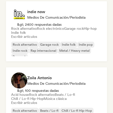
indie now
Medios De Comunicación/Periodista
&gt; 2400 respuestas dadas
Rock alternativo
Rock electrónico
Garage rock
Hip-hop
Indie folk
Escribir artículos
Rock alternativo
Garage rock
Indie folk
Indie pop
Indie rock
Rap internacional
Metal / Heavy metal
Pop rock
Zoila Antonio
Medios De Comunicación/Periodista
&gt; 100 respuestas dadas
Acid house
Rock alternativo
Beats / Lo-fi
Chill / Lo-fi Hip-Hop
Música clásica
Escribir artículos
Rock alternativo
Beats / Lo-fi
Chill / Lo-fi Hip-Hop