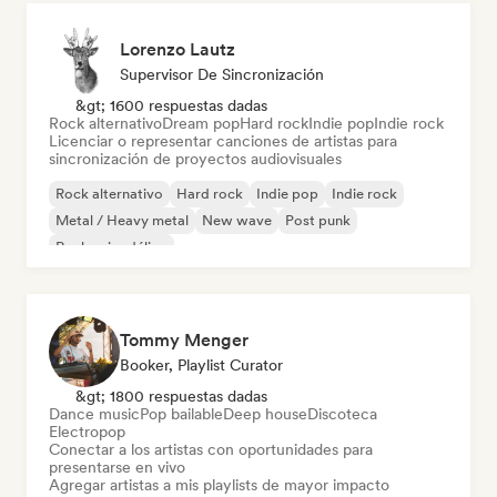
Lorenzo Lautz
Supervisor De Sincronización
&gt; 1600 respuestas dadas
Rock alternativo
Dream pop
Hard rock
Indie pop
Indie rock
Licenciar o representar canciones de artistas para
sincronización de proyectos audiovisuales
Rock alternativo
Hard rock
Indie pop
Indie rock
Metal / Heavy metal
New wave
Post punk
Rock psicodélico
Tommy Menger
Booker, Playlist Curator
&gt; 1800 respuestas dadas
Dance music
Pop bailable
Deep house
Discoteca
Electropop
Conectar a los artistas con oportunidades para
presentarse en vivo
Agregar artistas a mis playlists de mayor impacto