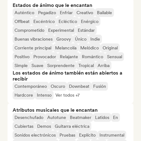
Estados de ánimo que le encantan
Auténtico
Pegadizo
Enfriar
Creativo
Bailable
Offbeat
Excéntrico
Ecléctico
Enérgico
Comprometido
Experimental
Estándar
Buenas vibraciones
Groovy
Único
Indie
Corriente principal
Melancolía
Melódico
Original
Positivo
Provocador
Relajante
Romántico
Sensual
Simple
Suave
Sorprendente
Tropical
Arriba
Los estados de ánimo también están abiertos a
recibir
Contemporáneo
Oscuro
Downbeat
Fusión
Hardcore
Intenso
Ver todos +7
Atributos musicales que le encantan
Desenchufado
Autotune
Beatmaker
Latidos
En
Cubiertas
Demos
Guitarra eléctrica
Sonidos electrónicos
Pruebas
Explícito
Instrumental