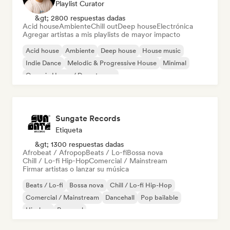
Playlist Curator
&gt; 2800 respuestas dadas
Acid house
Ambiente
Chill out
Deep house
Electrónica
Agregar artistas a mis playlists de mayor impacto
Acid house
Ambiente
Deep house
House music
Indie Dance
Melodic & Progressive House
Minimal
Organic House / Downtempo
Sungate Records
Etiqueta
&gt; 1300 respuestas dadas
Afrobeat / Afropop
Beats / Lo-fi
Bossa nova
Chill / Lo-fi Hip-Hop
Comercial / Mainstream
Firmar artistas o lanzar su música
Beats / Lo-fi
Bossa nova
Chill / Lo-fi Hip-Hop
Comercial / Mainstream
Dancehall
Pop bailable
Hip-hop
Pop soul