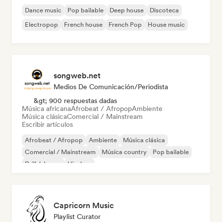
Dance music
Pop bailable
Deep house
Discoteca
Electropop
French house
French Pop
House music
songweb.net
Medios De Comunicación/Periodista
&gt; 900 respuestas dadas
Música africana
Afrobeat / Afropop
Ambiente
Música clásica
Comercial / Mainstream
Escribir artículos
Afrobeat / Afropop
Ambiente
Música clásica
Comercial / Mainstream
Música country
Pop bailable
Drill / Jersey
Hip-hop
Capricorn Music
Playlist Curator