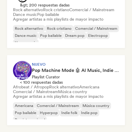
&gt; 200 respuestas dadas
Rock alternativo
Rock cristiano
Comercial / Mainstream
Dance music
Pop bailable
Agregar artistas a mis playlists de mayor impacto
Rock alternativo
Rock cristiano
Comercial / Mainstream
Dance music
Pop bailable
Dream pop
Electropop
House music
NUEVO
Pop Machine Mode 🤖 AI Music, Indie Pop & Dream Pop
Playlist Curator
< 100 respuestas dadas
Afrobeat / Afropop
Rock alternativo
Americana
Comercial / Mainstream
Música country
Agregar artistas a mis playlists de mayor impacto
Americana
Comercial / Mainstream
Música country
Pop bailable
Hyperpop
Indie folk
Indie pop
Pop internacional