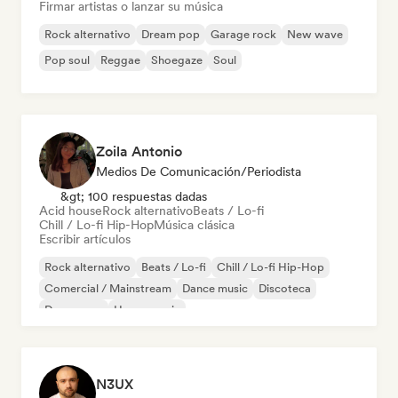
Firmar artistas o lanzar su música
Rock alternativo
Dream pop
Garage rock
New wave
Pop soul
Reggae
Shoegaze
Soul
Zoila Antonio
Medios De Comunicación/Periodista
&gt; 100 respuestas dadas
Acid house
Rock alternativo
Beats / Lo-fi
Chill / Lo-fi Hip-Hop
Música clásica
Escribir artículos
Rock alternativo
Beats / Lo-fi
Chill / Lo-fi Hip-Hop
Comercial / Mainstream
Dance music
Discoteca
Dream pop
House music
N3UX