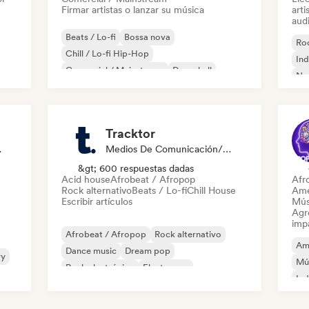
Firmar artistas o lanzar su música
arti
audi
Beats / Lo-fi
Bossa nova
Roc
Chill / Lo-fi Hip-Hop
Ind
Comercial / Mainstream
Dancehall
Ne
Pop bailable
Hip-hop
Pop soul
Tracktor
odista
Medios De Comunicación/Periodista
&gt; 600 respuestas dadas
Acid house
Afrobeat / Afropop
Afr
Rock alternativo
Beats / Lo-fi
Chill House
Ame
Escribir artículos
Mús
Agre
imp
Afrobeat / Afropop
Rock alternativo
Am
Dance music
Dream pop
ry
Mú
Rock electrónico
Electropop
Ind
French Pop
Hip-hop