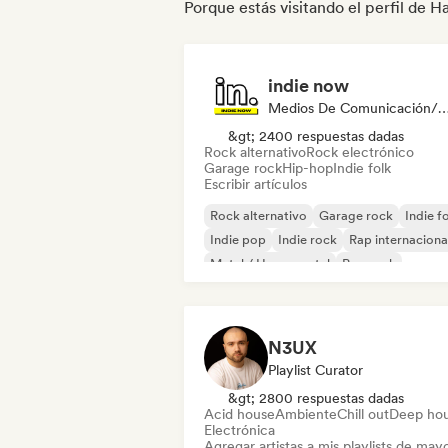
Porque estás visitando el perfil de 
indie now
Medios De Comunicación/Peri
&gt; 2400 respuestas dadas
Rock alternativo
Rock electrónico
Garage rock
Hip-hop
Indie folk
Escribir artículos
Rock alternativo
Garage rock
Indie f
Indie pop
Indie rock
Rap internaciona
Metal / Heavy metal
Pop rock
N3UX
Playlist Curator
&gt; 2800 respuestas dadas
Acid house
Ambiente
Chill out
Deep ho
Electrónica
Agregar artistas a mis playlists de may