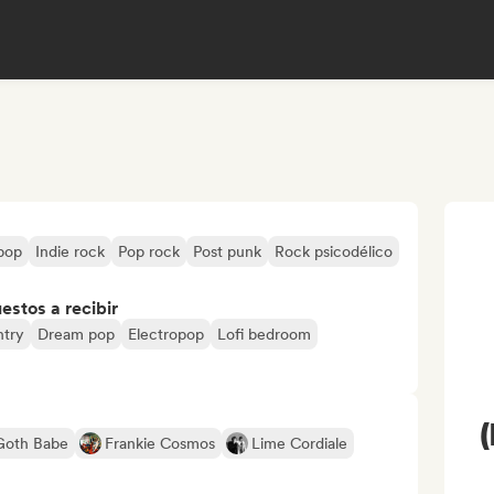
 pop
Indie rock
Pop rock
Post punk
Rock psicodélico
stos a recibir
ntry
Dream pop
Electropop
Lofi bedroom
Goth Babe
Frankie Cosmos
Lime Cordiale