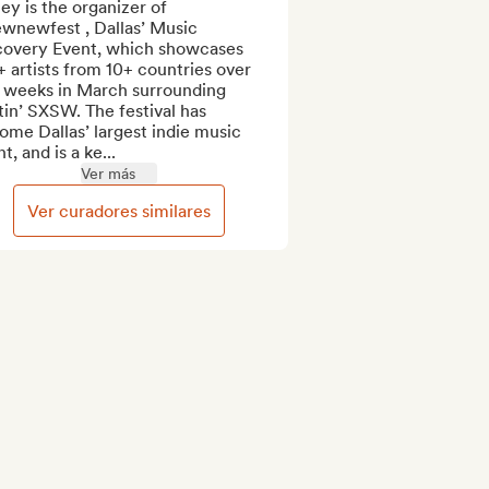
ey is the organizer of 
wnewfest , Dallas’ Music 
covery Event, which showcases 
 artists from 10+ countries over 
 weeks in March surrounding 
in’ SXSW. The festival has 
me Dallas’ largest indie music 
t, and is a ke...
Ver más
Ver curadores similares