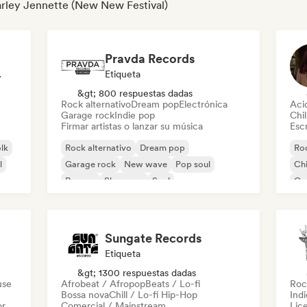
Harley Jennette (New New Festival)
Pravda Records
odista
Etiqueta
&gt; 800 respuestas dadas
Rock alternativo
Dream pop
Electrónica
Aci
Garage rock
Indie pop
Chil
Firmar artistas o lanzar su música
Escr
olk
Rock alternativo
Dream pop
Roc
l
Garage rock
New wave
Pop soul
Chi
Reggae
Shoegaze
Soul
Co
Di
Sungate Records
Etiqueta
&gt; 1300 respuestas dadas
use
Afrobeat / Afropop
Beats / Lo-fi
Roc
Bossa nova
Chill / Lo-fi Hip-Hop
Ind
or
Comercial / Mainstream
Lic