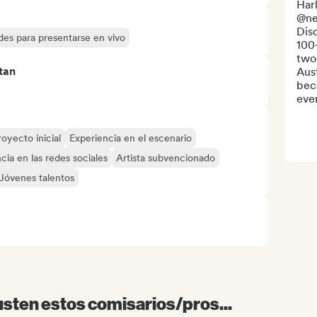
Harl
@ne
Dis
des para presentarse en vivo
100+
two
tan
Aust
beco
even
royecto inicial
Experiencia en el escenario
cia en las redes sociales
Artista subvencionado
Jóvenes talentos
sten estos comisarios/pros...