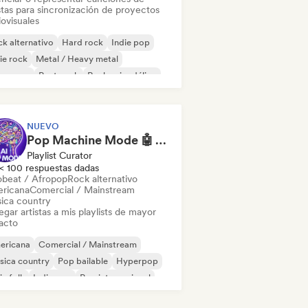
stas para sincronización de proyectos
ovisuales
k alternativo
Hard rock
Indie pop
ie rock
Metal / Heavy metal
w wave
Post punk
Rock psicodélico
NUEVO
Pop Machine Mode 🤖 AI Music, Indie Pop & Dream Pop
Playlist Curator
< 100 respuestas dadas
obeat / Afropop
Rock alternativo
ricana
Comercial / Mainstream
ica country
gar artistas a mis playlists de mayor
acto
ericana
Comercial / Mainstream
sica country
Pop bailable
Hyperpop
ie folk
Indie pop
Pop internacional