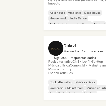
impacto
Acid house
Ambiente
Deep house
House music
Indie Dance
Melodic & Progressive House
Minimal
Organic House / Downtempo
Dulaxi
Medios De Comunicación/Peri
&gt; 3000 respuestas dadas
Rock alternativo
Chill / Lo-fi Hip-Hop
Música clásica
Comercial / Mainstream
Música country
Escribir artículos
Rock alternativo
Música clásica
Comercial / Mainstream
Música count
Dub
Funk
Hardcore
Hip-hop