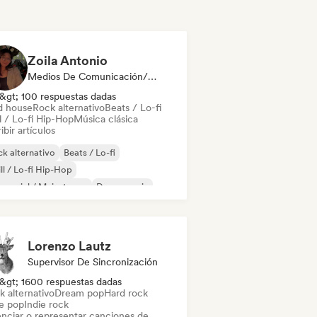
Zoila Antonio
Medios De Comunicación/Periodista
&gt; 100 respuestas dadas
d house
Rock alternativo
Beats / Lo-fi
l / Lo-fi Hip-Hop
Música clásica
ibir artículos
k alternativo
Beats / Lo-fi
ll / Lo-fi Hip-Hop
mercial / Mainstream
Dance music
scoteca
Dream pop
House music
Lorenzo Lautz
Supervisor De Sincronización
&gt; 1600 respuestas dadas
k alternativo
Dream pop
Hard rock
ie pop
Indie rock
enciar o representar canciones de