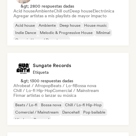
&gt; 2800 respuestas dadas
Acid house
Ambiente
Chill out
Deep house
Electrónica
Agregar artistas a mis playlists de mayor impacto
Acid house
Ambiente
Deep house
House music
Indie Dance
Melodic & Progressive House
Minimal
Organic House / Downtempo
Sungate Records
Etiqueta
&gt; 1300 respuestas dadas
Afrobeat / Afropop
Beats / Lo-fi
Bossa nova
Chill / Lo-fi Hip-Hop
Comercial / Mainstream
Firmar artistas o lanzar su música
Beats / Lo-fi
Bossa nova
Chill / Lo-fi Hip-Hop
Comercial / Mainstream
Dancehall
Pop bailable
Hip-hop
Pop soul