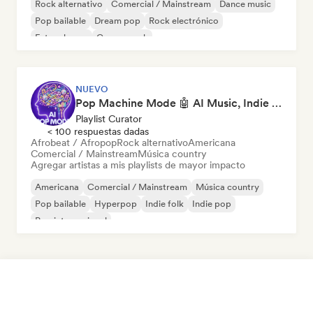
Rock alternativo
Comercial / Mainstream
Dance music
Pop bailable
Dream pop
Rock electrónico
Future house
Garage rock
NUEVO
Pop Machine Mode 🤖 AI Music, Indie Pop & Dream Pop
Playlist Curator
< 100 respuestas dadas
Afrobeat / Afropop
Rock alternativo
Americana
Comercial / Mainstream
Música country
Agregar artistas a mis playlists de mayor impacto
Americana
Comercial / Mainstream
Música country
Pop bailable
Hyperpop
Indie folk
Indie pop
Pop internacional