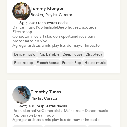
Tommy Menger
Booker, Playlist Curator
&gt; 1800 respuestas dadas
Dance music
Pop bailable
Deep house
Discoteca
Electropop
Conectar a los artistas con oportunidades para
presentarse en vivo
Agregar artistas a mis playlists de mayor impacto
Dance music
Pop bailable
Deep house
Discoteca
Electropop
French house
French Pop
House music
Timothy Tunes
Playlist Curator
&gt; 300 respuestas dadas
Rock alternativo
Comercial / Mainstream
Dance music
Pop bailable
Dream pop
Agregar artistas a mis playlists de mayor impacto