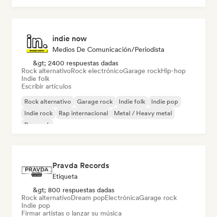
indie now
Medios De Comunicación/Periodista
&gt; 2400 respuestas dadas
Rock alternativo
Rock electrónico
Garage rock
Hip-hop
Indie folk
Escribir artículos
Rock alternativo
Garage rock
Indie folk
Indie pop
Indie rock
Rap internacional
Metal / Heavy metal
Pop rock
Pravda Records
Etiqueta
&gt; 800 respuestas dadas
Rock alternativo
Dream pop
Electrónica
Garage rock
Indie pop
Firmar artistas o lanzar su música