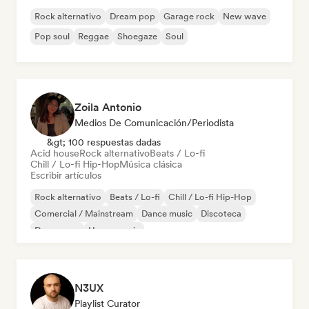
Rock alternativo
Dream pop
Garage rock
New wave
Pop soul
Reggae
Shoegaze
Soul
Zoila Antonio
Medios De Comunicación/Periodista
&gt; 100 respuestas dadas
Acid house
Rock alternativo
Beats / Lo-fi
Chill / Lo-fi Hip-Hop
Música clásica
Escribir artículos
Rock alternativo
Beats / Lo-fi
Chill / Lo-fi Hip-Hop
Comercial / Mainstream
Dance music
Discoteca
Dream pop
House music
N3UX
Playlist Curator