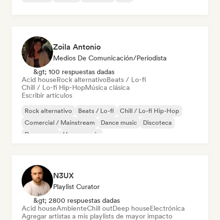
Zoila Antonio
Medios De Comunicación/Periodista
&gt; 100 respuestas dadas
Acid house
Rock alternativo
Beats / Lo-fi
Chill / Lo-fi Hip-Hop
Música clásica
Escribir artículos
Rock alternativo
Beats / Lo-fi
Chill / Lo-fi Hip-Hop
Comercial / Mainstream
Dance music
Discoteca
Dream pop
House music
N3UX
Playlist Curator
&gt; 2800 respuestas dadas
Acid house
Ambiente
Chill out
Deep house
Electrónica
Agregar artistas a mis playlists de mayor impacto