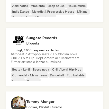
Acid house
Ambiente
Deep house
House music
Indie Dance
Melodic & Progressive House
Minimal
Organic House / Downtempo
Sungate Records
Etiqueta
&gt; 1300 respuestas dadas
Afrobeat / Afropop
Beats / Lo-fi
Bossa nova
Chill / Lo-fi Hip-Hop
Comercial / Mainstream
Firmar artistas o lanzar su música
Beats / Lo-fi
Bossa nova
Chill / Lo-fi Hip-Hop
Comercial / Mainstream
Dancehall
Pop bailable
Hip-hop
Pop soul
Tommy Menger
Booker, Playlist Curator