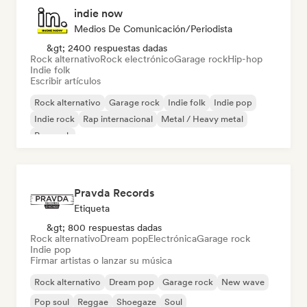
indie now
Medios De Comunicación/Periodista
&gt; 2400 respuestas dadas
Rock alternativo
Rock electrónico
Garage rock
Hip-hop
Indie folk
Escribir artículos
Rock alternativo
Garage rock
Indie folk
Indie pop
Indie rock
Rap internacional
Metal / Heavy metal
Pop rock
Pravda Records
Etiqueta
&gt; 800 respuestas dadas
Rock alternativo
Dream pop
Electrónica
Garage rock
Indie pop
Firmar artistas o lanzar su música
Rock alternativo
Dream pop
Garage rock
New wave
Pop soul
Reggae
Shoegaze
Soul