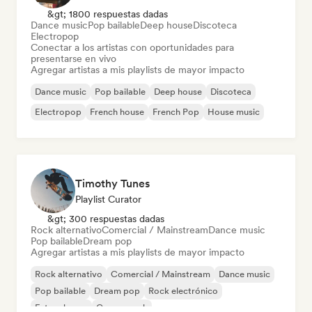
&gt; 1800 respuestas dadas
Dance music
Pop bailable
Deep house
Discoteca
Electropop
Conectar a los artistas con oportunidades para
presentarse en vivo
Agregar artistas a mis playlists de mayor impacto
Dance music
Pop bailable
Deep house
Discoteca
Electropop
French house
French Pop
House music
Timothy Tunes
Playlist Curator
&gt; 300 respuestas dadas
Rock alternativo
Comercial / Mainstream
Dance music
Pop bailable
Dream pop
Agregar artistas a mis playlists de mayor impacto
Rock alternativo
Comercial / Mainstream
Dance music
Pop bailable
Dream pop
Rock electrónico
Future house
Garage rock