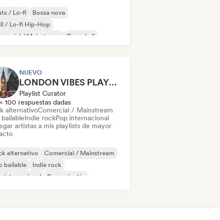
ts / Lo-fi
Bossa nova
ll / Lo-fi Hip-Hop
mercial / Mainstream
Dancehall
 bailable
Hip-hop
Pop soul
NUEVO
LONDON VIBES PLAYLIST
Playlist Curator
< 100 respuestas dadas
k alternativo
Comercial / Mainstream
bailable
Indie rock
Pop internacional
gar artistas a mis playlists de mayor
acto
k alternativo
Comercial / Mainstream
 bailable
Indie rock
 internacional
Rap en inglés
 suave / Balada
Pop urbano