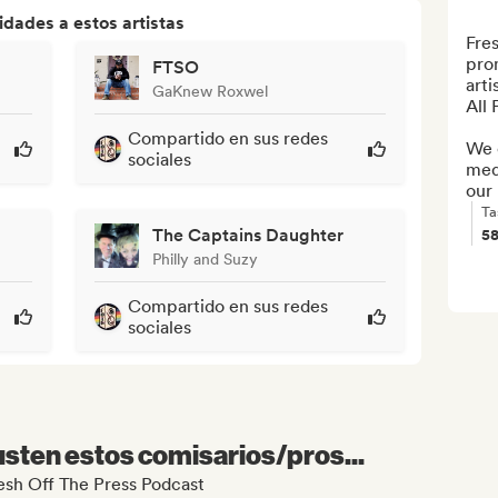
dades a estos artistas
Fres
pro
FTSO
arti
GaKnew Roxwel
All 
Compartido en sus redes
We 
sociales
med
our
Ta
The Captains Daughter
5
Philly and Suzy
Compartido en sus redes
sociales
sten estos comisarios/pros...
resh Off The Press Podcast