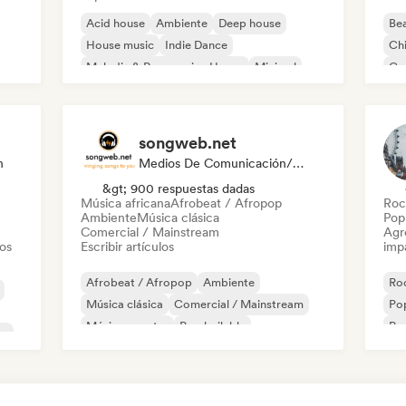
Acid house
Ambiente
Deep house
Bea
House music
Indie Dance
Chi
Melodic & Progressive House
Minimal
Co
Organic House / Downtempo
Pop
songweb.net
n
Medios De Comunicación/Periodista
&gt; 900 respuestas dadas
Música africana
Afrobeat / Afropop
Roc
Ambiente
Música clásica
Pop 
Comercial / Mainstream
Agre
tos
Escribir artículos
imp
Afrobeat / Afropop
Ambiente
Roc
Música clásica
Comercial / Mainstream
Pop
Música country
Pop bailable
Pop
co
Drill / Jersey
Hip-hop
Pop