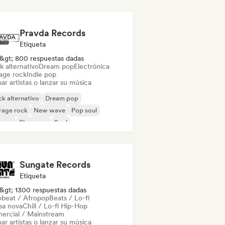
Pravda Records
Etiqueta
&gt; 800 respuestas dadas
k alternativo
Dream pop
Electrónica
age rock
Indie pop
ar artistas o lanzar su música
k alternativo
Dream pop
rage rock
New wave
Pop soul
ggae
Shoegaze
Soul
Sungate Records
Etiqueta
&gt; 1300 respuestas dadas
obeat / Afropop
Beats / Lo-fi
sa nova
Chill / Lo-fi Hip-Hop
ercial / Mainstream
ar artistas o lanzar su música