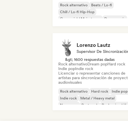
Rock alternativo
Beats / Lo-fi
Chill / Lo-fi Hip-Hop
Comercial / Mainstream
Dance music
Discoteca
Dream pop
House music
Lorenzo Lautz
Supervisor De Sincronizació
&gt; 1600 respuestas dadas
Rock alternativo
Dream pop
Hard rock
Indie pop
Indie rock
Licenciar o representar canciones de
artistas para sincronización de proyec
audiovisuales
Rock alternativo
Hard rock
Indie pop
Indie rock
Metal / Heavy metal
New wave
Post punk
Rock psicodéli