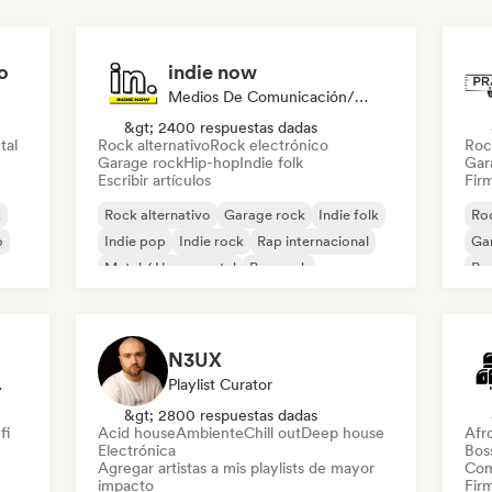
o
indie now
Medios De Comunicación/Periodista
&gt; 2400 respuestas dadas
tal
Rock alternativo
Rock electrónico
Roc
Garage rock
Hip-hop
Indie folk
Gar
Escribir artículos
Firm
k
Rock alternativo
Garage rock
Indie folk
Roc
o
Indie pop
Indie rock
Rap internacional
Ga
Metal / Heavy metal
Pop rock
Re
N3UX
odista
Playlist Curator
&gt; 2800 respuestas dadas
fi
Acid house
Ambiente
Chill out
Deep house
Afr
Electrónica
Bos
Agregar artistas a mis playlists de mayor
Com
impacto
Firm