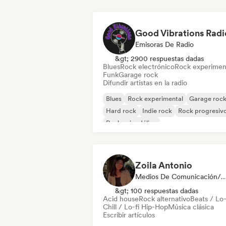
Good Vibrations Radi
Emisoras De Radio
&gt; 2900 respuestas dadas
Blues
Rock electrónico
Rock experimen
Funk
Garage rock
Difundir artistas en la radio
Blues
Rock experimental
Garage roc
Hard rock
Indie rock
Rock progresiv
Rock psicodélico
Rock & Roll / Rock clásico
Zoila Antonio
Medios De Comunicación/Peri
&gt; 100 respuestas dadas
Acid house
Rock alternativo
Beats / Lo-
Chill / Lo-fi Hip-Hop
Música clásica
Escribir artículos