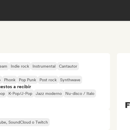
ream
Indie rock
Instrumental
Cantautor
o
Phonk
Pop Punk
Post rock
Synthwave
stos a recibir
pop
K-Pop/J-Pop
Jazz moderno
Nu-disco / Italo
F
uTube, SoundCloud o Twitch