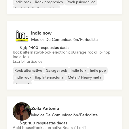
Indie rock
Rock progresivo
Rock psicodélico
Rock & Roll / Rock clásico
indie now
Medios De Comunicación/Periodista
&gt; 2400 respuestas dadas
Rock alternativo
Rock electrónico
Garage rock
Hip-hop
Indie folk
Escribir artículos
Rock alternativo
Garage rock
Indie folk
Indie pop
Indie rock
Rap internacional
Metal / Heavy metal
Pop rock
Zoila Antonio
Medios De Comunicación/Periodista
&gt; 100 respuestas dadas
Acid house
Rock alternativo
Beats / Lo-fi