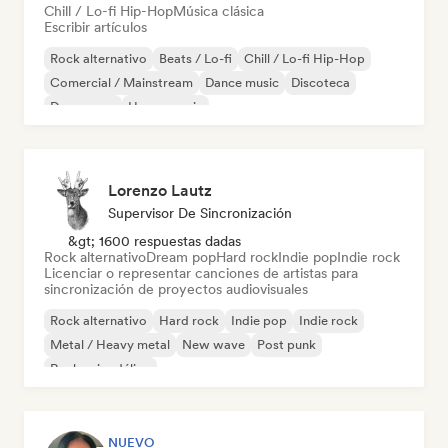
Chill / Lo-fi Hip-Hop
Música clásica
Escribir artículos
Rock alternativo
Beats / Lo-fi
Chill / Lo-fi Hip-Hop
Comercial / Mainstream
Dance music
Discoteca
Dream pop
House music
Lorenzo Lautz
Supervisor De Sincronización
&gt; 1600 respuestas dadas
Rock alternativo
Dream pop
Hard rock
Indie pop
Indie rock
Licenciar o representar canciones de artistas para
sincronización de proyectos audiovisuales
Rock alternativo
Hard rock
Indie pop
Indie rock
Metal / Heavy metal
New wave
Post punk
Rock psicodélico
NUEVO