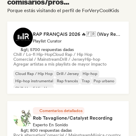
comisarios/pros...
Porque estás visitando el perfil de ForVeryCoolKids
RAP FRANÇAIS 2026 🔥🇫🇷 (Way Records)
Playlist Curator
&gt; 5700 respuestas dadas
Chill / Lo-fi Hip-Hop
Cloud Rap / Hip Hop
Comercial / Mainstream
Drill / Jersey
Hip-hop
Agregar artistas a mis playlists de mayor impacto
Cloud Rap / Hip Hop
Drill / Jersey
Hip-hop
Hip-hop instrumental
Rap francés
Trap
Pop urbano
Chill / Lo-fi Hip-Hop
Comentarios detallados
Rob Tavaglione/Catalyst Recording
Experto En Sonido
&gt; 800 respuestas dadas
Rock alternativo
Comercial / Mainstream
Música country