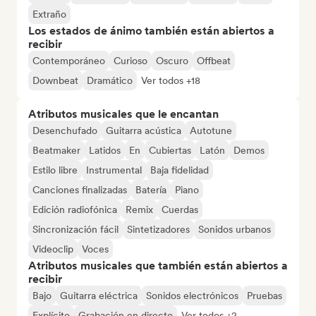
Extraño
Los estados de ánimo también están abiertos a
recibir
Contemporáneo
Curioso
Oscuro
Offbeat
Downbeat
Dramático
Ver todos +18
Atributos musicales que le encantan
Desenchufado
Guitarra acústica
Autotune
Beatmaker
Latidos
En
Cubiertas
Latón
Demos
Estilo libre
Instrumental
Baja fidelidad
Canciones finalizadas
Batería
Piano
Edición radiofónica
Remix
Cuerdas
Sincronización fácil
Sintetizadores
Sonidos urbanos
Videoclip
Voces
Atributos musicales que también están abiertos a
recibir
Bajo
Guitarra eléctrica
Sonidos electrónicos
Pruebas
Explícito
Grabación en directo
Ver todos +2