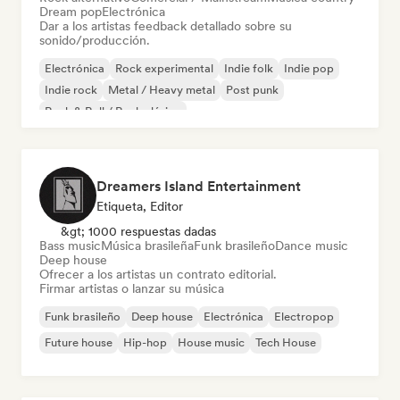
Dream pop
Electrónica
Dar a los artistas feedback detallado sobre su
sonido/producción.
Electrónica
Rock experimental
Indie folk
Indie pop
Indie rock
Metal / Heavy metal
Post punk
Rock & Roll / Rock clásico
Dreamers Island Entertainment
Etiqueta, Editor
&gt; 1000 respuestas dadas
Bass music
Música brasileña
Funk brasileño
Dance music
Deep house
Ofrecer a los artistas un contrato editorial.
Firmar artistas o lanzar su música
Funk brasileño
Deep house
Electrónica
Electropop
Future house
Hip-hop
House music
Tech House