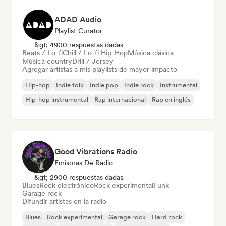
ADAD Audio
Playlist Curator
&gt; 4900 respuestas dadas
Beats / Lo-fi
Chill / Lo-fi Hip-Hop
Música clásica
Música country
Drill / Jersey
Agregar artistas a mis playlists de mayor impacto
Hip-hop
Indie folk
Indie pop
Indie rock
Instrumental
Hip-hop instrumental
Rap internacional
Rap en inglés
Good Vibrations Radio
Emisoras De Radio
&gt; 2900 respuestas dadas
Blues
Rock electrónico
Rock experimental
Funk
Garage rock
Difundir artistas en la radio
Blues
Rock experimental
Garage rock
Hard rock