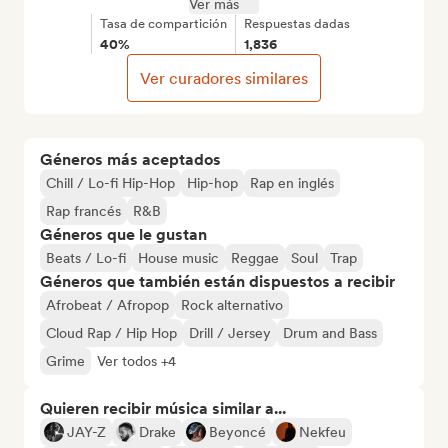
Ver más
Tasa de compartición
Respuestas dadas
40%
1,836
Ver curadores similares
Géneros más aceptados
Chill / Lo-fi Hip-Hop
Hip-hop
Rap en inglés
Rap francés
R&B
Géneros que le gustan
Beats / Lo-fi
House music
Reggae
Soul
Trap
Géneros que también están dispuestos a recibir
Afrobeat / Afropop
Rock alternativo
Cloud Rap / Hip Hop
Drill / Jersey
Drum and Bass
Grime
Ver todos +4
Quieren recibir música similar a...
JAY-Z
Drake
Beyoncé
Nekfeu