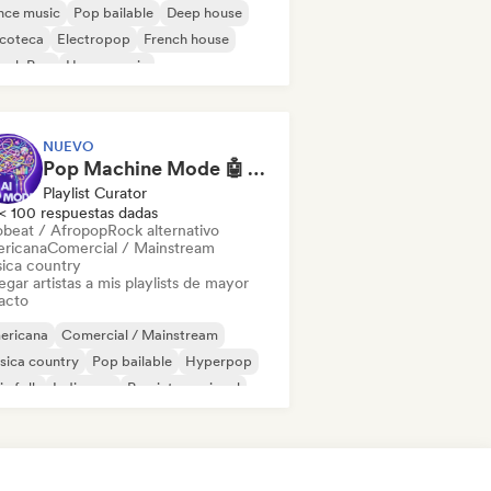
nce music
Pop bailable
Deep house
scoteca
Electropop
French house
ench Pop
House music
NUEVO
Pop Machine Mode 🤖 AI Music, Indie Pop & Dream Pop
Playlist Curator
< 100 respuestas dadas
obeat / Afropop
Rock alternativo
ricana
Comercial / Mainstream
ica country
gar artistas a mis playlists de mayor
acto
ericana
Comercial / Mainstream
sica country
Pop bailable
Hyperpop
ie folk
Indie pop
Pop internacional