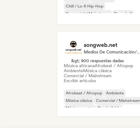
Chill / Lo-fi Hip-Hop
Comercial / Mainstream
Dancehall
Pop bailable
Hip-hop
Pop soul
songweb.net
Medios De Comunicación/Peri
&gt; 900 respuestas dadas
Música africana
Afrobeat / Afropop
Ambiente
Música clásica
Comercial / Mainstream
Escribir artículos
Afrobeat / Afropop
Ambiente
Música clásica
Comercial / Mainstrea
Música country
Pop bailable
Drill / Jersey
Hip-hop