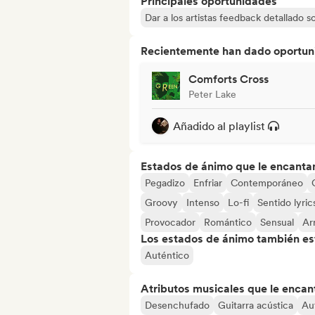
Principales oportunidades
Dar a los artistas feedback detallado 
Recientemente han dado oportuni
Comforts Cross
Peter Lake
Añadido al playlist
Estados de ánimo que le encanta
Pegadizo
Enfriar
Contemporáneo
Groovy
Intenso
Lo-fi
Sentido lyric
Provocador
Romántico
Sensual
Ar
Los estados de ánimo también est
Auténtico
Atributos musicales que le encan
Desenchufado
Guitarra acústica
Au