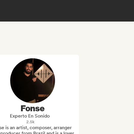
Fonse
Experto En Sonido
2.5k
e is an artist, composer, arranger 
producer from Brazil and is a lover 