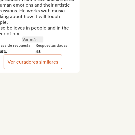
uman emotions and their artistic 
ressions. He works with music 
king about how it will touch 
le.

r of bei...
Ver más
Tasa de respuesta
Respuestas dadas
89%
48
Ver curadores similares