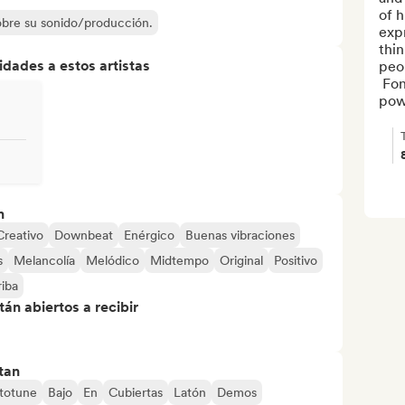
of h
sobre su sonido/producción.
exp
thin
dades a estos artistas
peop
 Fonse believes in people and in the 
powe
n
Creativo
Downbeat
Enérgico
Buenas vibraciones
s
Melancolía
Melódico
Midtempo
Original
Positivo
riba
án abiertos a recibir
tan
totune
Bajo
En
Cubiertas
Latón
Demos