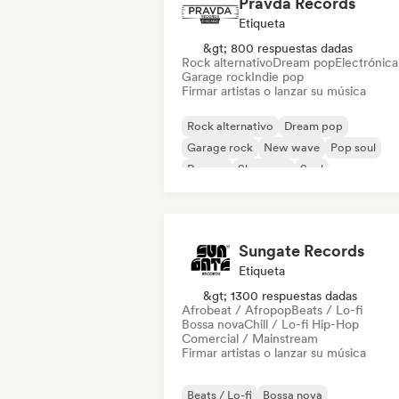
Pravda Records
Etiqueta
&gt; 800 respuestas dadas
Rock alternativo
Dream pop
Electrónica
Garage rock
Indie pop
Firmar artistas o lanzar su música
Rock alternativo
Dream pop
Garage rock
New wave
Pop soul
Reggae
Shoegaze
Soul
Sungate Records
Etiqueta
&gt; 1300 respuestas dadas
Afrobeat / Afropop
Beats / Lo-fi
Bossa nova
Chill / Lo-fi Hip-Hop
Comercial / Mainstream
Firmar artistas o lanzar su música
Beats / Lo-fi
Bossa nova