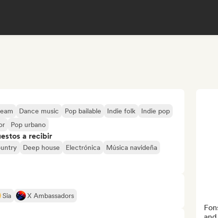
ream
Dance music
Pop bailable
Indie folk
Indie pop
or
Pop urbano
stos a recibir
untry
Deep house
Electrónica
Música navideña
Sia
X Ambassadors
Fons
and 