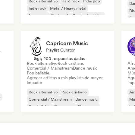
Rock alternativo
Hard rock
Indie pop
Da
Indie rock
Metal / Heavy metal
Di
New wave
Post punk
Rock psicodélico
Fr
Capricorn Music
odista
Playlist Curator
&gt; 200 respuestas dadas
Rock alternativo
Rock cristiano
Afr
Comercial / Mainstream
Dance music
Ame
Pop bailable
Mús
Agregar artistas a mis playlists de mayor
Agre
impacto
imp
Rock alternativo
Rock cristiano
Am
m
Comercial / Mainstream
Dance music
Mú
Pop bailable
Dream pop
Electropop
Ind
House music