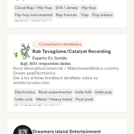
Cloud Rap / Hip Hop
Drill / Jersey
Hip-hop
Hip-hop instrumental
Rap francés
Trap
Pop urbano
Chill / Lo-fi Hip-Hop
Comentarios detallados
Rob Tavaglione/Catalyst Recording
Experto En Sonido
&gt; 800 respuestas dadas
Rock alternativo
Comercial / Mainstream
Música country
Dream pop
Electrónica
Dar a los artistas feedback detallado sobre su
sonido/producción.
Electrónica
Rock experimental
Indie folk
Indie pop
Indie rock
Metal / Heavy metal
Post punk
Rock & Roll / Rock clásico
Dreamers Island Entertainment