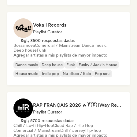
Vokall Records
Playlist Curator
&gt; 3500 respuestas dadas
Bossa nova
Comercial / Mainstream
Dance music
Deep house
Funk
Agregar artistas a mis playlists de mayor impacto
Dance music
Deep house
Funk
Funky / Jackin House
House music
Indie pop
Nu-disco / Italo
Pop soul
RAP FRANÇAIS 2026 🔥🇫🇷 (Way Records)
Playlist Curator
&gt; 5700 respuestas dadas
Chill / Lo-fi Hip-Hop
Cloud Rap / Hip Hop
Comercial / Mainstream
Drill / Jersey
Hip-hop
Agregar artistas a mis playlists de mayor impacto