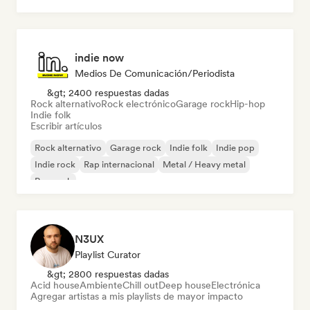
indie now
Medios De Comunicación/Periodista
&gt; 2400 respuestas dadas
Rock alternativo
Rock electrónico
Garage rock
Hip-hop
Indie folk
Escribir artículos
Rock alternativo
Garage rock
Indie folk
Indie pop
Indie rock
Rap internacional
Metal / Heavy metal
Pop rock
N3UX
Playlist Curator
&gt; 2800 respuestas dadas
Acid house
Ambiente
Chill out
Deep house
Electrónica
Agregar artistas a mis playlists de mayor impacto