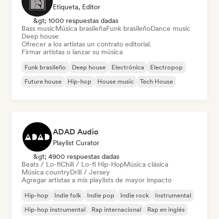
Etiqueta, Editor
&gt; 1000 respuestas dadas
Bass music
Música brasileña
Funk brasileño
Dance music
Deep house
Ofrecer a los artistas un contrato editorial.
Firmar artistas o lanzar su música
Funk brasileño
Deep house
Electrónica
Electropop
Future house
Hip-hop
House music
Tech House
ADAD Audio
Playlist Curator
&gt; 4900 respuestas dadas
Beats / Lo-fi
Chill / Lo-fi Hip-Hop
Música clásica
Música country
Drill / Jersey
Agregar artistas a mis playlists de mayor impacto
Hip-hop
Indie folk
Indie pop
Indie rock
Instrumental
Hip-hop instrumental
Rap internacional
Rap en inglés