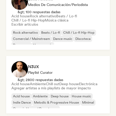
Medios De Comunicación/Periodista
&gt; 100 respuestas dadas
Acid house
Rock alternativo
Beats / Lo-fi
Chill / Lo-fi Hip-Hop
Música clásica
Escribir artículos
Rock alternativo
Beats / Lo-fi
Chill / Lo-fi Hip-Hop
Comercial / Mainstream
Dance music
Discoteca
Dream pop
House music
N3UX
Playlist Curator
&gt; 2800 respuestas dadas
Acid house
Ambiente
Chill out
Deep house
Electrónica
Agregar artistas a mis playlists de mayor impacto
Acid house
Ambiente
Deep house
House music
Indie Dance
Melodic & Progressive House
Minimal
Organic House / Downtempo