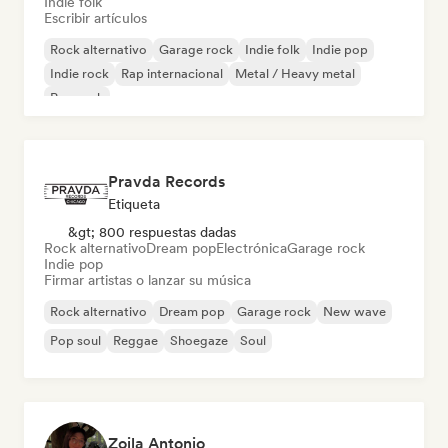
Indie folk
Escribir artículos
Rock alternativo
Garage rock
Indie folk
Indie pop
Indie rock
Rap internacional
Metal / Heavy metal
Pop rock
Pravda Records
Etiqueta
&gt; 800 respuestas dadas
Rock alternativo
Dream pop
Electrónica
Garage rock
Indie pop
Firmar artistas o lanzar su música
Rock alternativo
Dream pop
Garage rock
New wave
Pop soul
Reggae
Shoegaze
Soul
Zoila Antonio