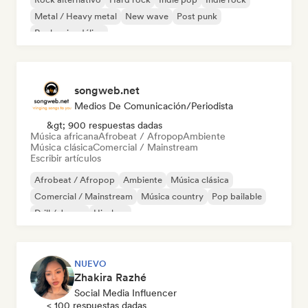
Metal / Heavy metal
New wave
Post punk
Rock psicodélico
songweb.net
Medios De Comunicación/Periodista
&gt; 900 respuestas dadas
Música africana
Afrobeat / Afropop
Ambiente
Música clásica
Comercial / Mainstream
Escribir artículos
Afrobeat / Afropop
Ambiente
Música clásica
Comercial / Mainstream
Música country
Pop bailable
Drill / Jersey
Hip-hop
NUEVO
Zhakira Razhé
Social Media Influencer
< 100 respuestas dadas