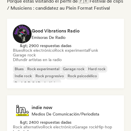
Porque estás visitando el perfil de 🇫🇷 Festival de clips
/ Musiciens : candidatez au Plein Format Festival
Good Vibrations Radio
Emisoras De Radio
&gt; 2900 respuestas dadas
Blues
Rock electrónico
Rock experimental
Funk
Garage rock
Difundir artistas en la radio
Blues
Rock experimental
Garage rock
Hard rock
Indie rock
Rock progresivo
Rock psicodélico
Rock & Roll / Rock clásico
indie now
Medios De Comunicación/Periodista
&gt; 2400 respuestas dadas
Rock alternativo
Rock electrónico
Garage rock
Hip-hop