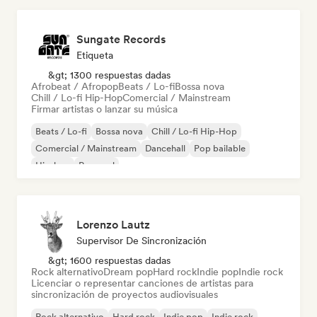
Sungate Records
Etiqueta
&gt; 1300 respuestas dadas
Afrobeat / Afropop
Beats / Lo-fi
Bossa nova
Chill / Lo-fi Hip-Hop
Comercial / Mainstream
Firmar artistas o lanzar su música
Beats / Lo-fi
Bossa nova
Chill / Lo-fi Hip-Hop
Comercial / Mainstream
Dancehall
Pop bailable
Hip-hop
Pop soul
Lorenzo Lautz
Supervisor De Sincronización
&gt; 1600 respuestas dadas
Rock alternativo
Dream pop
Hard rock
Indie pop
Indie rock
Licenciar o representar canciones de artistas para
sincronización de proyectos audiovisuales
Rock alternativo
Hard rock
Indie pop
Indie rock