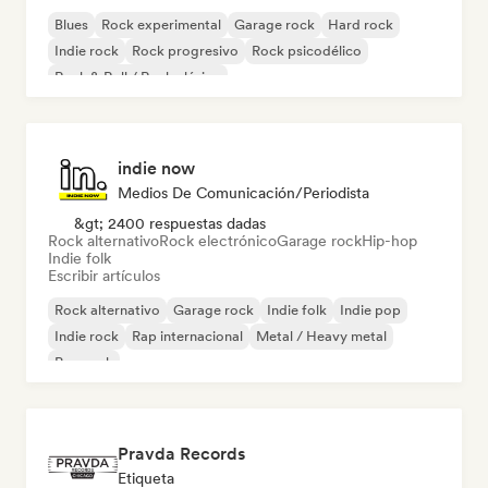
Blues
Rock experimental
Garage rock
Hard rock
Indie rock
Rock progresivo
Rock psicodélico
Rock & Roll / Rock clásico
indie now
Medios De Comunicación/Periodista
&gt; 2400 respuestas dadas
Rock alternativo
Rock electrónico
Garage rock
Hip-hop
Indie folk
Escribir artículos
Rock alternativo
Garage rock
Indie folk
Indie pop
Indie rock
Rap internacional
Metal / Heavy metal
Pop rock
Pravda Records
Etiqueta