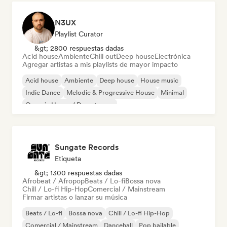
N3UX
Playlist Curator
&gt; 2800 respuestas dadas
Acid house
Ambiente
Chill out
Deep house
Electrónica
Agregar artistas a mis playlists de mayor impacto
Acid house
Ambiente
Deep house
House music
Indie Dance
Melodic & Progressive House
Minimal
Organic House / Downtempo
Sungate Records
Etiqueta
&gt; 1300 respuestas dadas
Afrobeat / Afropop
Beats / Lo-fi
Bossa nova
Chill / Lo-fi Hip-Hop
Comercial / Mainstream
Firmar artistas o lanzar su música
Beats / Lo-fi
Bossa nova
Chill / Lo-fi Hip-Hop
Comercial / Mainstream
Dancehall
Pop bailable