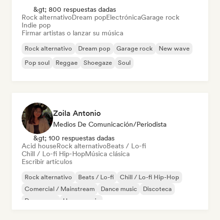
&gt; 800 respuestas dadas
Rock alternativo
Dream pop
Electrónica
Garage rock
Indie pop
Firmar artistas o lanzar su música
Rock alternativo
Dream pop
Garage rock
New wave
Pop soul
Reggae
Shoegaze
Soul
Zoila Antonio
Medios De Comunicación/Periodista
&gt; 100 respuestas dadas
Acid house
Rock alternativo
Beats / Lo-fi
Chill / Lo-fi Hip-Hop
Música clásica
Escribir artículos
Rock alternativo
Beats / Lo-fi
Chill / Lo-fi Hip-Hop
Comercial / Mainstream
Dance music
Discoteca
Dream pop
House music