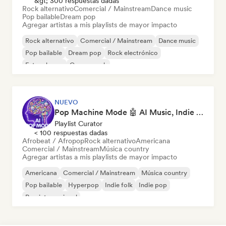
&gt; 300 respuestas dadas
Rock alternativo
Comercial / Mainstream
Dance music
Pop bailable
Dream pop
Agregar artistas a mis playlists de mayor impacto
Rock alternativo
Comercial / Mainstream
Dance music
Pop bailable
Dream pop
Rock electrónico
Future house
Garage rock
NUEVO
Pop Machine Mode 🤖 AI Music, Indie Pop & Dream Pop
Playlist Curator
< 100 respuestas dadas
Afrobeat / Afropop
Rock alternativo
Americana
Comercial / Mainstream
Música country
Agregar artistas a mis playlists de mayor impacto
Americana
Comercial / Mainstream
Música country
Pop bailable
Hyperpop
Indie folk
Indie pop
Pop internacional