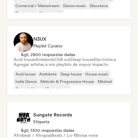
Comercial / Mainstream
Dance music
Discoteca
Dream pop
House music
N3UX
Playlist Curator
&gt; 2800 respuestas dadas
Acid house
Ambiente
Chill out
Deep house
Electrónica
Agregar artistas a mis playlists de mayor impacto
Acid house
Ambiente
Deep house
House music
Indie Dance
Melodic & Progressive House
Minimal
Organic House / Downtempo
Sungate Records
Etiqueta
&gt; 1300 respuestas dadas
Afrobeat / Afropop
Beats / Lo-fi
Bossa nova