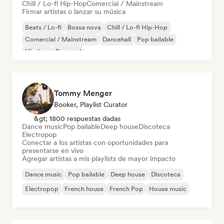
Chill / Lo-fi Hip-Hop
Comercial / Mainstream
Firmar artistas o lanzar su música
Beats / Lo-fi
Bossa nova
Chill / Lo-fi Hip-Hop
Comercial / Mainstream
Dancehall
Pop bailable
Hip-hop
Pop soul
Tommy Menger
Booker, Playlist Curator
&gt; 1800 respuestas dadas
Dance music
Pop bailable
Deep house
Discoteca
Electropop
Conectar a los artistas con oportunidades para
presentarse en vivo
Agregar artistas a mis playlists de mayor impacto
Dance music
Pop bailable
Deep house
Discoteca
Electropop
French house
French Pop
House music