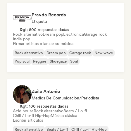
Pravda Records
Etiqueta
&gt; 800 respuestas dadas
Rock alternativo
Dream pop
Electrónica
Garage rock
Indie pop
Firmar artistas o lanzar su música
Rock alternativo
Dream pop
Garage rock
New wave
Pop soul
Reggae
Shoegaze
Soul
Zoila Antonio
Medios De Comunicación/Periodista
&gt; 100 respuestas dadas
Acid house
Rock alternativo
Beats / Lo-fi
Chill / Lo-fi Hip-Hop
Música clásica
Escribir artículos
Rock alternativo
Beats / Lo-fi
Chill / Lo-fi Hip-Hop