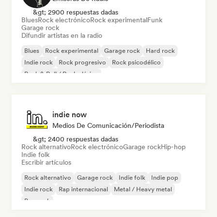
&gt; 2900 respuestas dadas
Blues
Rock electrónico
Rock experimental
Funk
Garage rock
Difundir artistas en la radio
Blues
Rock experimental
Garage rock
Hard rock
Indie rock
Rock progresivo
Rock psicodélico
Rock & Roll / Rock clásico
indie now
Medios De Comunicación/Periodista
&gt; 2400 respuestas dadas
Rock alternativo
Rock electrónico
Garage rock
Hip-hop
Indie folk
Escribir artículos
Rock alternativo
Garage rock
Indie folk
Indie pop
Indie rock
Rap internacional
Metal / Heavy metal
Pop rock