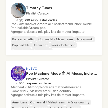
Timothy Tunes
Playlist Curator
&gt; 300 respuestas dadas
Rock alternativo
Comercial / Mainstream
Dance music
Pop bailable
Dream pop
Agregar artistas a mis playlists de mayor impacto
Rock alternativo
Comercial / Mainstream
Dance music
Pop bailable
Dream pop
Rock electrónico
Future house
Garage rock
NUEVO
Pop Machine Mode 🤖 AI Music, Indie Pop & Dream Pop
Playlist Curator
< 100 respuestas dadas
Afrobeat / Afropop
Rock alternativo
Americana
Comercial / Mainstream
Música country
Agregar artistas a mis playlists de mayor impacto
Americana
Comercial / Mainstream
Música country