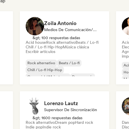
rap
Zoila Antonio
Medios De Comunicación/Periodista
&gt; 100 respuestas dadas
Acid house
Rock alternativo
Beats / Lo-fi
Aci
Chill / Lo-fi Hip-Hop
Música clásica
Ele
Escribir artículos
Agre
imp
Rock alternativo
Beats / Lo-fi
Ac
Chill / Lo-fi Hip-Hop
Ho
Comercial / Mainstream
Dance music
Mel
Discoteca
Dream pop
House music
Or
Lorenzo Lautz
Supervisor De Sincronización
&gt; 1600 respuestas dadas
Rock alternativo
Dream pop
Hard rock
Dan
Indie pop
Indie rock
Dis