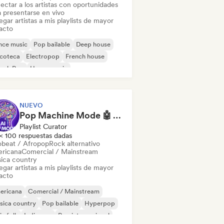
ectar a los artistas con oportunidades
a presentarse en vivo
gar artistas a mis playlists de mayor
acto
nce music
Pop bailable
Deep house
scoteca
Electropop
French house
ench Pop
House music
NUEVO
Pop Machine Mode 🤖 AI Music, Indie Pop & Dream Pop
Playlist Curator
< 100 respuestas dadas
obeat / Afropop
Rock alternativo
ricana
Comercial / Mainstream
ica country
gar artistas a mis playlists de mayor
acto
ericana
Comercial / Mainstream
sica country
Pop bailable
Hyperpop
ie folk
Indie pop
Pop internacional