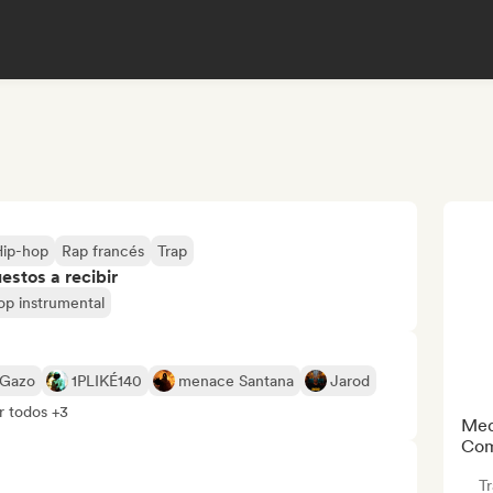
Hip-hop
Rap francés
Trap
stos a recibir
op instrumental
Gazo
1PLIKÉ140
menace Santana
Jarod
r todos +3
Med
Com
T