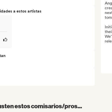
Ange
crea
dades a estos artistas
next
tomo
Init
thei
We'l
rele
tan
sten estos comisarios/pros...