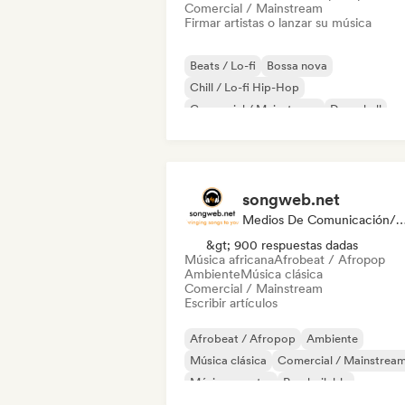
Comercial / Mainstream
Firmar artistas o lanzar su música
Beats / Lo-fi
Bossa nova
Chill / Lo-fi Hip-Hop
Comercial / Mainstream
Dancehall
Pop bailable
Hip-hop
Pop soul
songweb.net
Medios De Comunicación/Peri
&gt; 900 respuestas dadas
Música africana
Afrobeat / Afropop
Ambiente
Música clásica
Comercial / Mainstream
Escribir artículos
Afrobeat / Afropop
Ambiente
Música clásica
Comercial / Mainstrea
Música country
Pop bailable
Drill / Jersey
Hip-hop