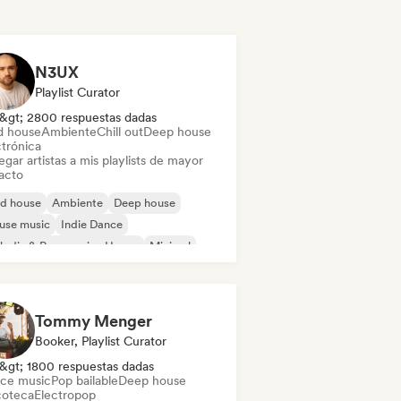
N3UX
Playlist Curator
&gt; 2800 respuestas dadas
d house
Ambiente
Chill out
Deep house
ctrónica
gar artistas a mis playlists de mayor
acto
id house
Ambiente
Deep house
use music
Indie Dance
odic & Progressive House
Minimal
ganic House / Downtempo
Tommy Menger
Booker, Playlist Curator
&gt; 1800 respuestas dadas
ce music
Pop bailable
Deep house
coteca
Electropop