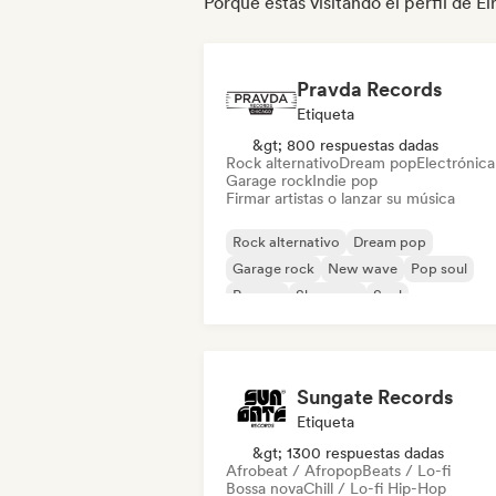
Porque estás visitando el perfil de El
Pravda Records
Etiqueta
&gt; 800 respuestas dadas
Rock alternativo
Dream pop
Electrónica
Garage rock
Indie pop
Firmar artistas o lanzar su música
Rock alternativo
Dream pop
Garage rock
New wave
Pop soul
Reggae
Shoegaze
Soul
Sungate Records
Etiqueta
&gt; 1300 respuestas dadas
Afrobeat / Afropop
Beats / Lo-fi
Bossa nova
Chill / Lo-fi Hip-Hop