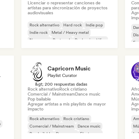
Licenciar o representar canciones de
Con
artistas para sincronización de proyectos
par
audiovisuales
Agre
imp
Rock alternativo
Hard rock
Indie pop
Da
Indie rock
Metal / Heavy metal
Di
New wave
Post punk
Rock psicodélico
Fr
Capricorn Music
odista
Playlist Curator
&gt; 200 respuestas dadas
Rock alternativo
Rock cristiano
Afr
Comercial / Mainstream
Dance music
Ame
Pop bailable
Mús
Agregar artistas a mis playlists de mayor
Agre
impacto
imp
Rock alternativo
Rock cristiano
Am
m
Comercial / Mainstream
Dance music
Mú
Pop bailable
Dream pop
Electropop
Ind