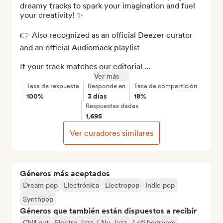
dreamy tracks to spark your imagination and fuel 
your creativity! ✨

👉 Also recognized as an official Deezer curator 
and an official Audiomack playlist

If your track matches our editorial ...
Ver más
Tasa de respuesta
Responde en
Tasa de compartición
100%
3 días
18%
Respuestas dadas
1,695
Ver curadores similares
Géneros más aceptados
Dream pop
Electrónica
Electropop
Indie pop
Synthpop
Géneros que también están dispuestos a recibir
Chill out
Electro Jazz / Nu Jazz
Lofi bedroom