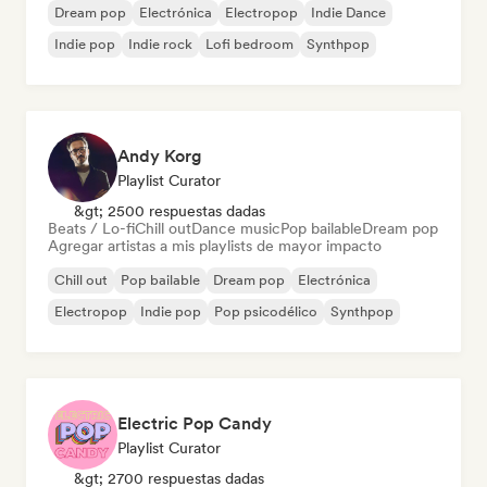
Dream pop
Electrónica
Electropop
Indie Dance
Indie pop
Indie rock
Lofi bedroom
Synthpop
Andy Korg
Playlist Curator
&gt; 2500 respuestas dadas
Beats / Lo-fi
Chill out
Dance music
Pop bailable
Dream pop
Agregar artistas a mis playlists de mayor impacto
Chill out
Pop bailable
Dream pop
Electrónica
Electropop
Indie pop
Pop psicodélico
Synthpop
Electric Pop Candy
Playlist Curator
&gt; 2700 respuestas dadas