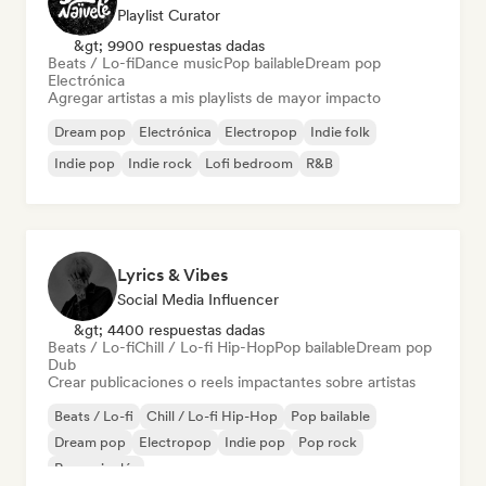
Playlist Curator
&gt; 9900 respuestas dadas
Beats / Lo-fi
Dance music
Pop bailable
Dream pop
Electrónica
Agregar artistas a mis playlists de mayor impacto
Dream pop
Electrónica
Electropop
Indie folk
Indie pop
Indie rock
Lofi bedroom
R&B
Lyrics & Vibes
Social Media Influencer
&gt; 4400 respuestas dadas
Beats / Lo-fi
Chill / Lo-fi Hip-Hop
Pop bailable
Dream pop
Dub
Crear publicaciones o reels impactantes sobre artistas
Beats / Lo-fi
Chill / Lo-fi Hip-Hop
Pop bailable
Dream pop
Electropop
Indie pop
Pop rock
Rap en inglés