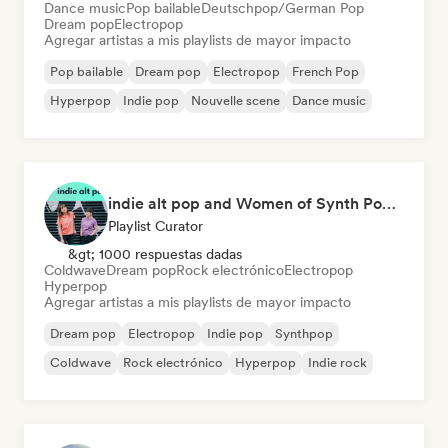
Dance music
Pop bailable
Deutschpop/German Pop
Dream pop
Electropop
Agregar artistas a mis playlists de mayor impacto
Pop bailable
Dream pop
Electropop
French Pop
Hyperpop
Indie pop
Nouvelle scene
Dance music
indie alt pop and Women of Synth Pop (CATBEAR)
Playlist Curator
&gt; 1000 respuestas dadas
Coldwave
Dream pop
Rock electrónico
Electropop
Hyperpop
Agregar artistas a mis playlists de mayor impacto
Dream pop
Electropop
Indie pop
Synthpop
Coldwave
Rock electrónico
Hyperpop
Indie rock