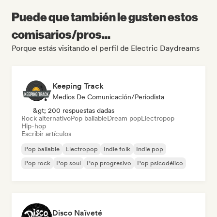
Puede que también le gusten estos
comisarios/pros...
Porque estás visitando el perfil de Electric Daydreams
Keeping Track
Medios De Comunicación/Periodista
&gt; 200 respuestas dadas
Rock alternativo
Pop bailable
Dream pop
Electropop
Hip-hop
Escribir artículos
Pop bailable
Electropop
Indie folk
Indie pop
Pop rock
Pop soul
Pop progresivo
Pop psicodélico
Disco Naïveté