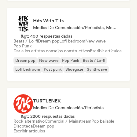
Hits With Tits
Medios De Comunicación/Periodista, Mentor
&gt; 400 respuestas dadas
Beats / Lo-fi
Dream pop
Lofi bedroom
New wave
Pop Punk
Dar a los artistas consejos constructivos
Escribir artículos
Dream pop
New wave
Pop Punk
Beats / Lo-fi
Lofi bedroom
Post punk
Shoegaze
Synthwave
TURTLENEK
Medios De Comunicación/Periodista
&gt; 2200 respuestas dadas
Rock alternativo
Comercial / Mainstream
Pop bailable
Discoteca
Dream pop
Escribir artículos