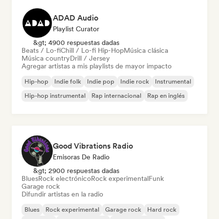
ADAD Audio
Playlist Curator
&gt; 4900 respuestas dadas
Beats / Lo-fi
Chill / Lo-fi Hip-Hop
Música clásica
Música country
Drill / Jersey
Agregar artistas a mis playlists de mayor impacto
Hip-hop
Indie folk
Indie pop
Indie rock
Instrumental
Hip-hop instrumental
Rap internacional
Rap en inglés
Good Vibrations Radio
Emisoras De Radio
&gt; 2900 respuestas dadas
Blues
Rock electrónico
Rock experimental
Funk
Garage rock
Difundir artistas en la radio
Blues
Rock experimental
Garage rock
Hard rock