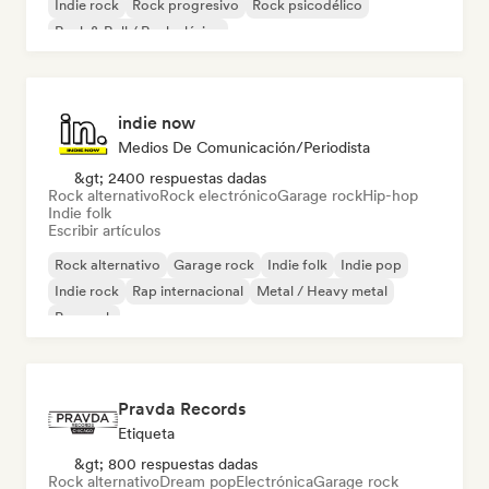
Indie rock
Rock progresivo
Rock psicodélico
Rock & Roll / Rock clásico
indie now
Medios De Comunicación/Periodista
&gt; 2400 respuestas dadas
Rock alternativo
Rock electrónico
Garage rock
Hip-hop
Indie folk
Escribir artículos
Rock alternativo
Garage rock
Indie folk
Indie pop
Indie rock
Rap internacional
Metal / Heavy metal
Pop rock
Pravda Records
Etiqueta
&gt; 800 respuestas dadas
Rock alternativo
Dream pop
Electrónica
Garage rock