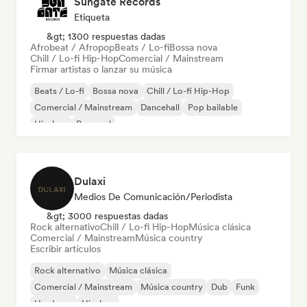
Sungate Records
Etiqueta
&gt; 1300 respuestas dadas
Afrobeat / Afropop
Beats / Lo-fi
Bossa nova
Chill / Lo-fi Hip-Hop
Comercial / Mainstream
Firmar artistas o lanzar su música
Beats / Lo-fi
Bossa nova
Chill / Lo-fi Hip-Hop
Comercial / Mainstream
Dancehall
Pop bailable
Hip-hop
Pop soul
Dulaxi
Medios De Comunicación/Periodista
&gt; 3000 respuestas dadas
Rock alternativo
Chill / Lo-fi Hip-Hop
Música clásica
Comercial / Mainstream
Música country
Escribir artículos
Rock alternativo
Música clásica
Comercial / Mainstream
Música country
Dub
Funk
Hardcore
Hip-hop