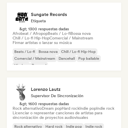
Sungate Records
Etiqueta
&gt; 1300 respuestas dadas
Afrobeat / Afropop
Beats / Lo-fi
Bossa nova
Chill / Lo-fi Hip-Hop
Comercial / Mainstream
Firmar artistas o lanzar su música
Beats / Lo-fi
Bossa nova
Chill / Lo-fi Hip-Hop
Comercial / Mainstream
Dancehall
Pop bailable
Hip-hop
Pop soul
Lorenzo Lautz
Supervisor De Sincronización
&gt; 1600 respuestas dadas
Rock alternativo
Dream pop
Hard rock
Indie pop
Indie rock
Licenciar o representar canciones de artistas para
sincronización de proyectos audiovisuales
Rock alternativo
Hard rock
Indie pop
Indie rock