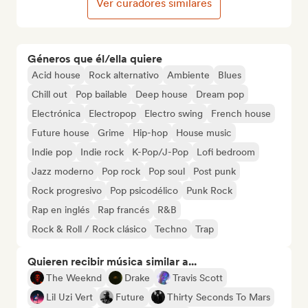
Ver curadores similares
Géneros que él/ella quiere
Acid house
Rock alternativo
Ambiente
Blues
Chill out
Pop bailable
Deep house
Dream pop
Electrónica
Electropop
Electro swing
French house
Future house
Grime
Hip-hop
House music
Indie pop
Indie rock
K-Pop/J-Pop
Lofi bedroom
Jazz moderno
Pop rock
Pop soul
Post punk
Rock progresivo
Pop psicodélico
Punk Rock
Rap en inglés
Rap francés
R&B
Rock & Roll / Rock clásico
Techno
Trap
Quieren recibir música similar a...
The Weeknd
Drake
Travis Scott
Lil Uzi Vert
Future
Thirty Seconds To Mars