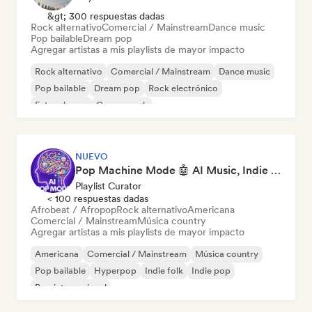
&gt; 300 respuestas dadas
Rock alternativo
Comercial / Mainstream
Dance music
Pop bailable
Dream pop
Agregar artistas a mis playlists de mayor impacto
Rock alternativo
Comercial / Mainstream
Dance music
Pop bailable
Dream pop
Rock electrónico
Future house
Garage rock
NUEVO
Pop Machine Mode 🤖 AI Music, Indie Pop & Dream Pop
Playlist Curator
< 100 respuestas dadas
Afrobeat / Afropop
Rock alternativo
Americana
Comercial / Mainstream
Música country
Agregar artistas a mis playlists de mayor impacto
Americana
Comercial / Mainstream
Música country
Pop bailable
Hyperpop
Indie folk
Indie pop
Pop internacional