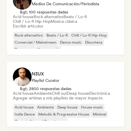
Medios De Comunicación/Periodista
&gt; 100 respuestas dadas
Acid house
Rock alternativo
Beats / Lo-fi
Chill / Lo-fi Hip-Hop
Música clásica
Escribir artículos
Rock alternativo
Beats / Lo-fi
Chill / Lo-fi Hip-Hop
Comercial / Mainstream
Dance music
Discoteca
Dream pop
House music
N3UX
Playlist Curator
&gt; 2800 respuestas dadas
Acid house
Ambiente
Chill out
Deep house
Electrónica
Agregar artistas a mis playlists de mayor impacto
Acid house
Ambiente
Deep house
House music
Indie Dance
Melodic & Progressive House
Minimal
Organic House / Downtempo