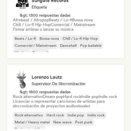
Sungate Records
Etiqueta
&gt; 1300 respuestas dadas
Afrobeat / Afropop
Beats / Lo-fi
Bossa nova
Chill / Lo-fi Hip-Hop
Comercial / Mainstream
Firmar artistas o lanzar su música
Beats / Lo-fi
Bossa nova
Chill / Lo-fi Hip-Hop
Comercial / Mainstream
Dancehall
Pop bailable
Hip-hop
Pop soul
Lorenzo Lautz
Supervisor De Sincronización
&gt; 1600 respuestas dadas
Rock alternativo
Dream pop
Hard rock
Indie pop
Indie rock
Licenciar o representar canciones de artistas para
sincronización de proyectos audiovisuales
Rock alternativo
Hard rock
Indie pop
Indie rock
Metal / Heavy metal
New wave
Post punk
Rock psicodélico