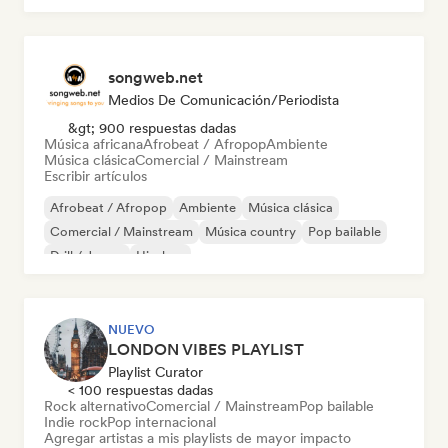
songweb.net
Medios De Comunicación/Periodista
&gt; 900 respuestas dadas
Música africana
Afrobeat / Afropop
Ambiente
Música clásica
Comercial / Mainstream
Escribir artículos
Afrobeat / Afropop
Ambiente
Música clásica
Comercial / Mainstream
Música country
Pop bailable
Drill / Jersey
Hip-hop
NUEVO
LONDON VIBES PLAYLIST
Playlist Curator
< 100 respuestas dadas
Rock alternativo
Comercial / Mainstream
Pop bailable
Indie rock
Pop internacional
Agregar artistas a mis playlists de mayor impacto