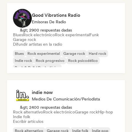
Good Vibrations Radio
Emisoras De Radio
&gt; 2900 respuestas dadas
Blues
Rock electrónico
Rock experimental
Funk
Garage rock
Difundir artistas en la radio
Blues
Rock experimental
Garage rock
Hard rock
Indie rock
Rock progresivo
Rock psicodélico
Rock & Roll / Rock clásico
indie now
Medios De Comunicación/Periodista
&gt; 2400 respuestas dadas
Rock alternativo
Rock electrónico
Garage rock
Hip-hop
Indie folk
Escribir artículos
Rock alternativo
Garage rock
Indie folk
Indie pop