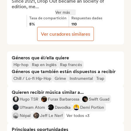
Since 2021, Drop Out became an society of 
edition, me...
Ver más
Tasa de compartición
Respuestas dadas
5%
110
Ver curadores similares
Géneros que él/ella quiere
Hip-hop
Rap en inglés
Rap francés
Géneros que también están dispuestos a recibir
Chill / Lo-fi Hip-Hop
Grime
Instrumental
Trap
Quieren recibir música similar a...
Hugo TSR
Furax Barbarossa
Swift Guad
Ul'team Atom
Davodka
Demi Portion
Népal
Jeff Le Nerf
Ver todos +3
Principales oportunidades