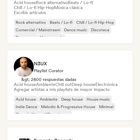
Acid house
Rock alternativo
Beats / Lo-fi
Chill / Lo-fi Hip-Hop
Música clásica
Escribir artículos
Rock alternativo
Beats / Lo-fi
Chill / Lo-fi Hip-Hop
Comercial / Mainstream
Dance music
Discoteca
Dream pop
House music
N3UX
Playlist Curator
&gt; 2800 respuestas dadas
Acid house
Ambiente
Chill out
Deep house
Electrónica
Agregar artistas a mis playlists de mayor impacto
Acid house
Ambiente
Deep house
House music
Indie Dance
Melodic & Progressive House
Minimal
Organic House / Downtempo