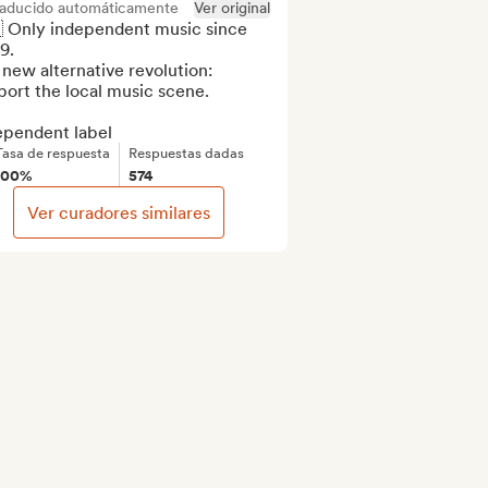
raducido automáticamente
Ver original
 Only independent music since 
.

new alternative revolution: 
ort the local music scene.

ependent label
Tasa de respuesta
Respuestas dadas
100%
574
Ver curadores similares