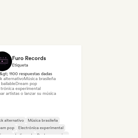
Furo Records
Etiqueta
&gt; 1100 respuestas dadas
k alternativo
Música brasileña
bailable
Dream pop
ctrónica experimental
ar artistas o lanzar su música
k alternativo
Música brasileña
eam pop
Electrónica experimental
ie pop
Indie rock
Rock progresivo