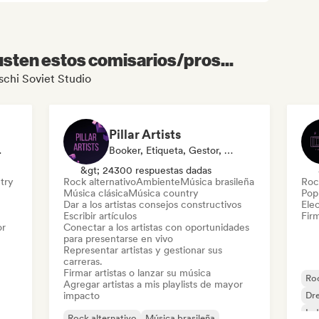
sten estos comisarios/pros...
ischi Soviet Studio
Pillar Artists
ist Curator
Booker, Etiqueta, Gestor, Medios De Comunicación/Periodista, Mentor, Playlist Curator
&gt; 24300 respuestas dadas
try
Rock alternativo
Ambiente
Música brasileña
Roc
Música clásica
Música country
Pop 
Dar a los artistas consejos constructivos
Ele
Escribir artículos
Firm
or
Conectar a los artistas con oportunidades
para presentarse en vivo
Representar artistas y gestionar sus
carreras.
Firmar artistas o lanzar su música
Roc
Agregar artistas a mis playlists de mayor
impacto
Dr
Ind
Rock alternativo
Música brasileña