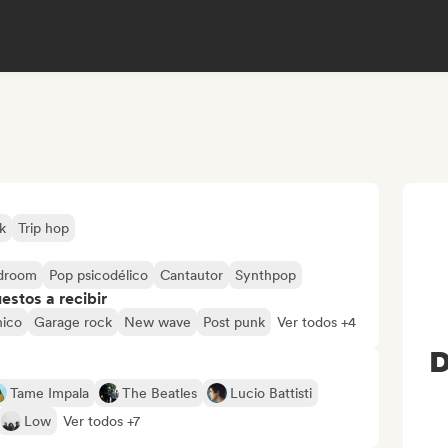
k
Trip hop
edroom
Pop psicodélico
Cantautor
Synthpop
stos a recibir
nico
Garage rock
New wave
Post punk
Ver todos +4
D
Tame Impala
The Beatles
Lucio Battisti
Low
Ver todos +7