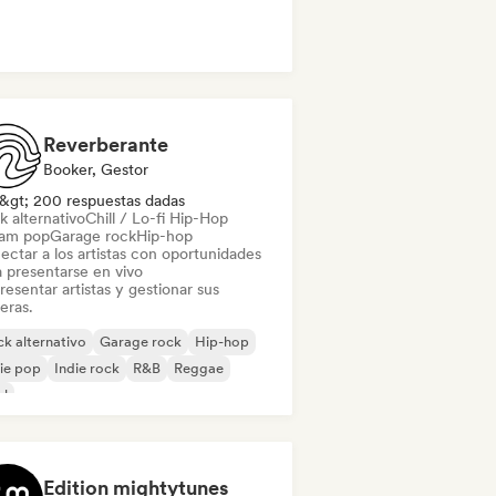
 psicodélico
Reverberante
Booker, Gestor
&gt; 200 respuestas dadas
k alternativo
Chill / Lo-fi Hip-Hop
am pop
Garage rock
Hip-hop
ectar a los artistas con oportunidades
a presentarse en vivo
esentar artistas y gestionar sus
eras.
k alternativo
Garage rock
Hip-hop
ie pop
Indie rock
R&B
Reggae
ul
Edition mightytunes