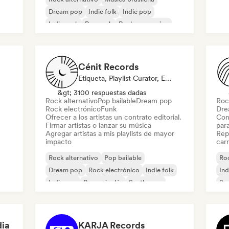
Pop
Dream pop
Indie folk
Indie pop
Indie rock
Pop rock
Rock progresivo
Cénit Records
Etiqueta, Playlist Curator, Editor
&gt; 3100 respuestas dadas
Rock alternativo
Pop bailable
Dream pop
Roc
Rock electrónico
Funk
Dre
Ofrecer a los artistas un contrato editorial.
Con
Firmar artistas o lanzar su música
par
Agregar artistas a mis playlists de mayor
Repr
impacto
carr
Rock alternativo
Pop bailable
Roc
Dream pop
Rock electrónico
Indie folk
Ind
Indie pop
Rap en inglés
Synthwave
So
ia
KARJA Records