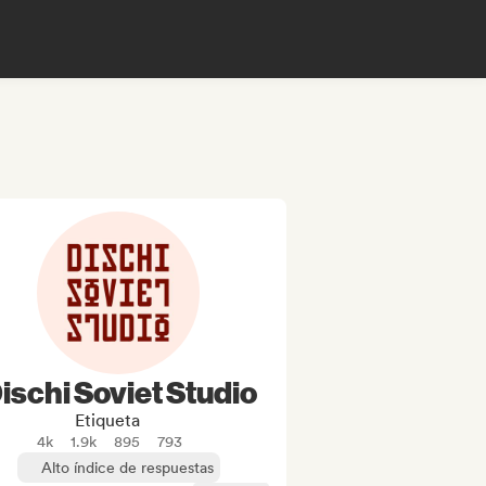
ischi Soviet Studio
Etiqueta
4k
1.9k
895
793
Alto índice de respuestas