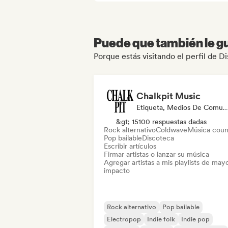
Puede que también le gu
Porque estás visitando el perfil de D
Chalkpit Music
Etiqueta, Medios De Comunicación/Periodista, Playl
&gt; 15100 respuestas dadas
Rock alternativo
Coldwave
Música coun
Pop bailable
Discoteca
Escribir artículos
Firmar artistas o lanzar su música
Agregar artistas a mis playlists de may
impacto
Rock alternativo
Pop bailable
Electropop
Indie folk
Indie pop