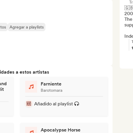
T
🇬
2009
The 
supp
tos
Agregar a playlists
Ind
dades a estos artistas
and
Farniente
it
Barotomara
Añadido al playlist
Apocalypse Horse