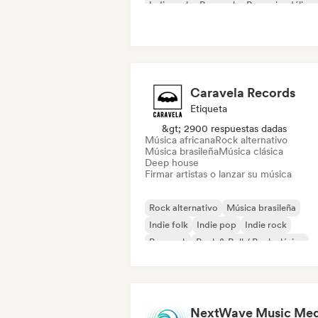
Indie rock
Pop rock
Pop psicodélico
Caravela Records
Etiqueta
&gt; 2900 respuestas dadas
Música africana
Rock alternativo
Música brasileña
Música clásica
Deep house
Firmar artistas o lanzar su música
Rock alternativo
Música brasileña
Indie folk
Indie pop
Indie rock
Pop rock
Rock & Roll / Rock clásico
Música africana
NextWave Music Med