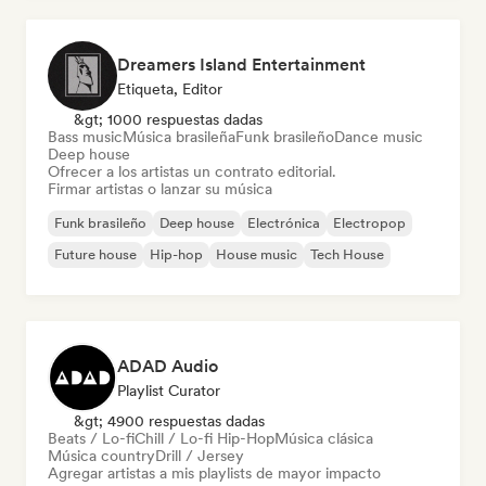
Dreamers Island Entertainment
Etiqueta, Editor
&gt; 1000 respuestas dadas
Bass music
Música brasileña
Funk brasileño
Dance music
Deep house
Ofrecer a los artistas un contrato editorial.
Firmar artistas o lanzar su música
Funk brasileño
Deep house
Electrónica
Electropop
Future house
Hip-hop
House music
Tech House
ADAD Audio
Playlist Curator
&gt; 4900 respuestas dadas
Beats / Lo-fi
Chill / Lo-fi Hip-Hop
Música clásica
Música country
Drill / Jersey
Agregar artistas a mis playlists de mayor impacto