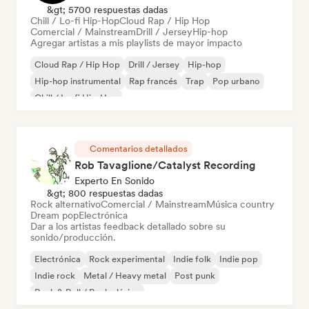
&gt; 5700 respuestas dadas
Chill / Lo-fi Hip-Hop
Cloud Rap / Hip Hop
Comercial / Mainstream
Drill / Jersey
Hip-hop
Agregar artistas a mis playlists de mayor impacto
Cloud Rap / Hip Hop
Drill / Jersey
Hip-hop
Hip-hop instrumental
Rap francés
Trap
Pop urbano
Chill / Lo-fi Hip-Hop
Comentarios detallados
Rob Tavaglione/Catalyst Recording
Experto En Sonido
&gt; 800 respuestas dadas
Rock alternativo
Comercial / Mainstream
Música country
Dream pop
Electrónica
Dar a los artistas feedback detallado sobre su
sonido/producción.
Electrónica
Rock experimental
Indie folk
Indie pop
Indie rock
Metal / Heavy metal
Post punk
Rock & Roll / Rock clásico