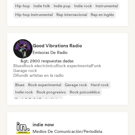
Hip-hop
Indie folk
Indie pop
Indie rock
Instrumental
Hip-hop instrumental
Rap internacional
Rap en inglés
Good Vibrations Radio
Emisoras De Radio
&gt; 2900 respuestas dadas
Blues
Rock electrónico
Rock experimental
Funk
Garage rock
Difundir artistas en la radio
Blues
Rock experimental
Garage rock
Hard rock
Indie rock
Rock progresivo
Rock psicodélico
Rock & Roll / Rock clásico
indie now
Medios De Comunicación/Periodista