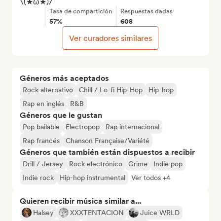
\(★ω★)/
Tasa de compartición
Respuestas dadas
57%
608
Ver curadores similares
Géneros más aceptados
Rock alternativo
Chill / Lo-fi Hip-Hop
Hip-hop
Rap en inglés
R&B
Géneros que le gustan
Pop bailable
Electropop
Rap internacional
Rap francés
Chanson Française/Variété
Géneros que también están dispuestos a recibir
Drill / Jersey
Rock electrónico
Grime
Indie pop
Indie rock
Hip-hop instrumental
Ver todos +4
Quieren recibir música similar a...
Halsey
XXXTENTACION
Juice WRLD