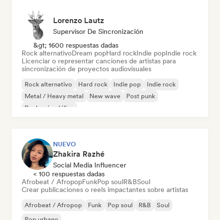
Lorenzo Lautz
Supervisor De Sincronización
&gt; 1600 respuestas dadas
Rock alternativo
Dream pop
Hard rock
Indie pop
Indie rock
Licenciar o representar canciones de artistas para
sincronización de proyectos audiovisuales
Rock alternativo
Hard rock
Indie pop
Indie rock
Metal / Heavy metal
New wave
Post punk
Rock psicodélico
NUEVO
Zhakira Razhé
Social Media Influencer
< 100 respuestas dadas
Afrobeat / Afropop
Funk
Pop soul
R&B
Soul
Crear publicaciones o reels impactantes sobre artistas
Afrobeat / Afropop
Funk
Pop soul
R&B
Soul
Pop urbano