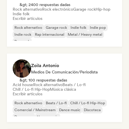
&gt; 2400 respuestas dadas
Rock alternativo
Rock electrónico
Garage rock
Hip-hop
Indie folk
Escribir artículos
Rock alternativo
Garage rock
Indie folk
Indie pop
Indie rock
Rap internacional
Metal / Heavy metal
Pop rock
Zoila Antonio
Medios De Comunicación/Periodista
&gt; 100 respuestas dadas
Acid house
Rock alternativo
Beats / Lo-fi
Chill / Lo-fi Hip-Hop
Música clásica
Escribir artículos
Rock alternativo
Beats / Lo-fi
Chill / Lo-fi Hip-Hop
Comercial / Mainstream
Dance music
Discoteca
Dream pop
House music