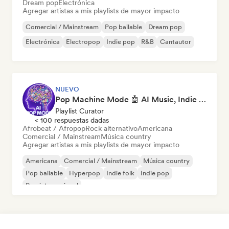
Dream pop
Electrónica
Agregar artistas a mis playlists de mayor impacto
Comercial / Mainstream
Pop bailable
Dream pop
Electrónica
Electropop
Indie pop
R&B
Cantautor
NUEVO
Pop Machine Mode 🤖 AI Music, Indie Pop & Dream Pop
Playlist Curator
< 100 respuestas dadas
Afrobeat / Afropop
Rock alternativo
Americana
Comercial / Mainstream
Música country
Agregar artistas a mis playlists de mayor impacto
Americana
Comercial / Mainstream
Música country
Pop bailable
Hyperpop
Indie folk
Indie pop
Pop internacional