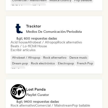
Comercial / Mainstream
Música country
Pop bailable
Drill / Jersey
Hip-hop
Tracktor
Medios De Comunicación/Periodista
&gt; 600 respuestas dadas
Acid house
Afrobeat / Afropop
Rock alternativo
Beats / Lo-fi
Chill House
Escribir artículos
Afrobeat / Afropop
Rock alternativo
Dance music
Dream pop
Rock electrónico
Electropop
French Pop
Hip-hop
Lost Panda
Playlist Curator
&gt; 9400 respuestas dadas
Rock alternativo
Comercial / Mainstream
Pop bailable