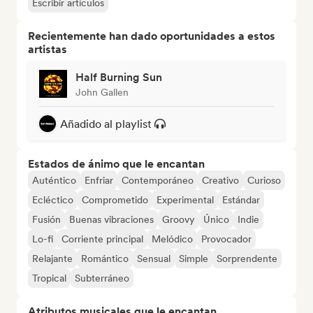
Escribir artículos
Recientemente han dado oportunidades a estos
artistas
Half Burning Sun
John Gallen
Añadido al playlist
Estados de ánimo que le encantan
Auténtico
Enfriar
Contemporáneo
Creativo
Curioso
Ecléctico
Comprometido
Experimental
Estándar
Fusión
Buenas vibraciones
Groovy
Único
Indie
Lo-fi
Corriente principal
Melódico
Provocador
Relajante
Romántico
Sensual
Simple
Sorprendente
Tropical
Subterráneo
Atributos musicales que le encantan