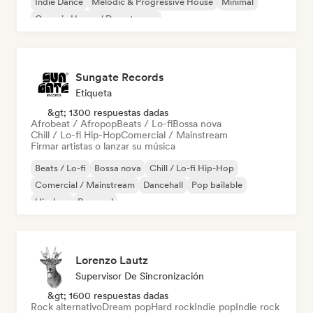
Indie Dance
Melodic & Progressive House
Minimal
Organic House / Downtempo
Sungate Records
Etiqueta
&gt; 1300 respuestas dadas
Afrobeat / Afropop
Beats / Lo-fi
Bossa nova
Chill / Lo-fi Hip-Hop
Comercial / Mainstream
Firmar artistas o lanzar su música
Beats / Lo-fi
Bossa nova
Chill / Lo-fi Hip-Hop
Comercial / Mainstream
Dancehall
Pop bailable
Hip-hop
Pop soul
Lorenzo Lautz
Supervisor De Sincronización
&gt; 1600 respuestas dadas
Rock alternativo
Dream pop
Hard rock
Indie pop
Indie rock