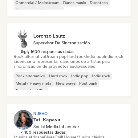
Comercial / Mainstream
Dance music
Discoteca
Dream pop
House music
Lorenzo Lautz
Supervisor De Sincronización
&gt; 1600 respuestas dadas
Rock alternativo
Dream pop
Hard rock
Indie pop
Indie rock
Licenciar o representar canciones de artistas para
sincronización de proyectos audiovisuales
Rock alternativo
Hard rock
Indie pop
Indie rock
Metal / Heavy metal
New wave
Post punk
Rock psicodélico
NUEVO
Tati Kapaya
Social Media Influencer
< 100 respuestas dadas
Música africana
Blues
Chill House
Música clásica