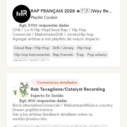
RAP FRANÇAIS 2026 🔥🇫🇷 (Way Records)
Playlist Curator
&gt; 5700 respuestas dadas
Chill / Lo-fi Hip-Hop
Cloud Rap / Hip Hop
Comercial / Mainstream
Drill / Jersey
Hip-hop
Agregar artistas a mis playlists de mayor impacto
Cloud Rap / Hip Hop
Drill / Jersey
Hip-hop
Hip-hop instrumental
Rap francés
Trap
Pop urbano
Chill / Lo-fi Hip-Hop
Comentarios detallados
Rob Tavaglione/Catalyst Recording
Experto En Sonido
&gt; 800 respuestas dadas
Rock alternativo
Comercial / Mainstream
Música country
Dream pop
Electrónica
Dar a los artistas feedback detallado sobre su
sonido/producción.