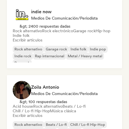
indie now
Medios De Comunicación/Periodista
&gt; 2400 respuestas dadas
Rock alternativo
Rock electrónico
Garage rock
Hip-hop
Indie folk
Escribir artículos
Rock alternativo
Garage rock
Indie folk
Indie pop
Indie rock
Rap internacional
Metal / Heavy metal
Pop rock
Zoila Antonio
Medios De Comunicación/Periodista
&gt; 100 respuestas dadas
Acid house
Rock alternativo
Beats / Lo-fi
Chill / Lo-fi Hip-Hop
Música clásica
Escribir artículos
Rock alternativo
Beats / Lo-fi
Chill / Lo-fi Hip-Hop