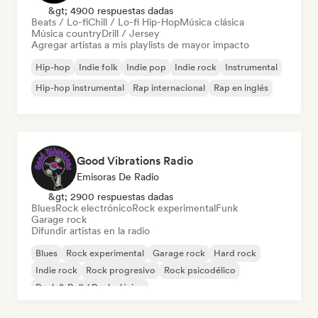
&gt; 4900 respuestas dadas
Beats / Lo-fi
Chill / Lo-fi Hip-Hop
Música clásica
Música country
Drill / Jersey
Agregar artistas a mis playlists de mayor impacto
Hip-hop
Indie folk
Indie pop
Indie rock
Instrumental
Hip-hop instrumental
Rap internacional
Rap en inglés
Good Vibrations Radio
Emisoras De Radio
&gt; 2900 respuestas dadas
Blues
Rock electrónico
Rock experimental
Funk
Garage rock
Difundir artistas en la radio
Blues
Rock experimental
Garage rock
Hard rock
Indie rock
Rock progresivo
Rock psicodélico
Rock & Roll / Rock clásico