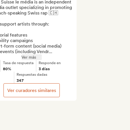
Suisse le média is an independent 
a outlet specializing in promoting 
nch-speaking Swiss rap 🇨🇭

upport artists through:

orial features

bility campaigns

t-form content (social media)

 events (including Vendr...
Ver más
Tasa de respuesta
Responde en
80%
3 días
Respuestas dadas
347
Ver curadores similares