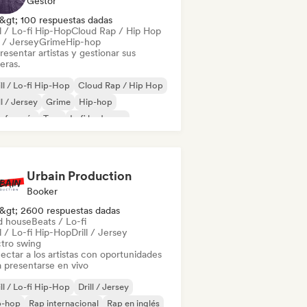
Gestor
&gt; 100 respuestas dadas
l / Lo-fi Hip-Hop
Cloud Rap / Hip Hop
l / Jersey
Grime
Hip-hop
esentar artistas y gestionar sus
eras.
ll / Lo-fi Hip-Hop
Cloud Rap / Hip Hop
ll / Jersey
Grime
Hip-hop
 francés
Trap
Lofi bedroom
Urbain Production
Booker
&gt; 2600 respuestas dadas
d house
Beats / Lo-fi
l / Lo-fi Hip-Hop
Drill / Jersey
ctro swing
ectar a los artistas con oportunidades
a presentarse en vivo
ll / Lo-fi Hip-Hop
Drill / Jersey
p-hop
Rap internacional
Rap en inglés