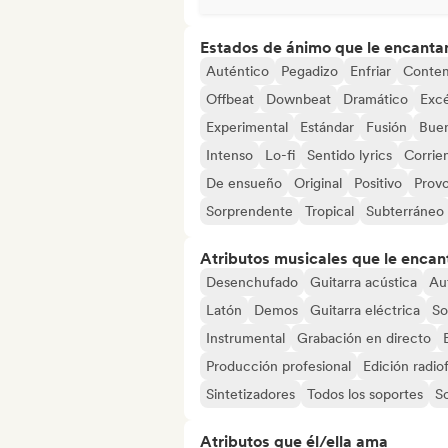
Estados de ánimo que le encanta
Auténtico
Pegadizo
Enfriar
Conte
Offbeat
Downbeat
Dramático
Excé
Experimental
Estándar
Fusión
Buen
Intenso
Lo-fi
Sentido lyrics
Corrien
De ensueño
Original
Positivo
Prov
Sorprendente
Tropical
Subterráneo
Atributos musicales que le encan
Desenchufado
Guitarra acústica
Au
Latón
Demos
Guitarra eléctrica
So
Instrumental
Grabación en directo
Producción profesional
Edición radio
Sintetizadores
Todos los soportes
S
Atributos que él/ella ama