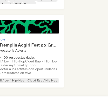
 francés
R&B
Reggae
EVO
🎶 Tremplin Aogiri Fest 2 x Groover
vocatoria Abierta
< 100 respuestas dadas
l / Lo-fi Hip-Hop
Cloud Rap / Hip Hop
l / Jersey
Grime
Hip-hop
ectar a los artistas con oportunidades
a presentarse en vivo
ll / Lo-fi Hip-Hop
Cloud Rap / Hip Hop
ll / Jersey
Grime
Hip-hop
Hyperpop
 francés
R&B