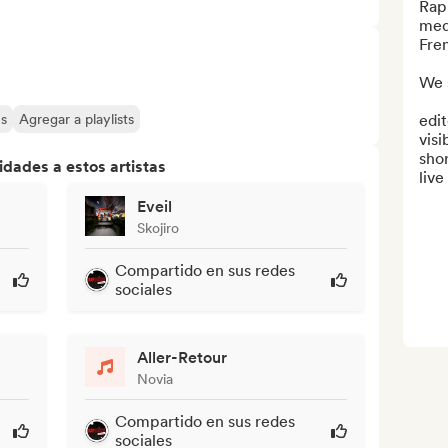
Rap 
medi
Fre
We s
es
Agregar a playlists
edit
visi
shor
dades a estos artistas
live
Eveil
Skojiro
Compartido en sus redes
sociales
Aller-Retour
Novia
Compartido en sus redes
sociales