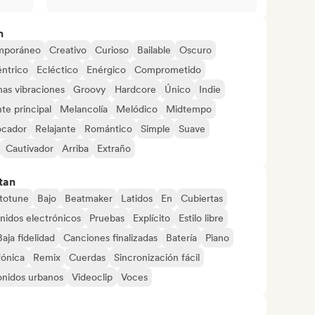
n
mporáneo
Creativo
Curioso
Bailable
Oscuro
ntrico
Ecléctico
Enérgico
Comprometido
as vibraciones
Groovy
Hardcore
Único
Indie
te principal
Melancolía
Melódico
Midtempo
ocador
Relajante
Romántico
Simple
Suave
Cautivador
Arriba
Extraño
tan
totune
Bajo
Beatmaker
Latidos
En
Cubiertas
nidos electrónicos
Pruebas
Explícito
Estilo libre
Baja fidelidad
Canciones finalizadas
Batería
Piano
fónica
Remix
Cuerdas
Sincronización fácil
onidos urbanos
Videoclip
Voces