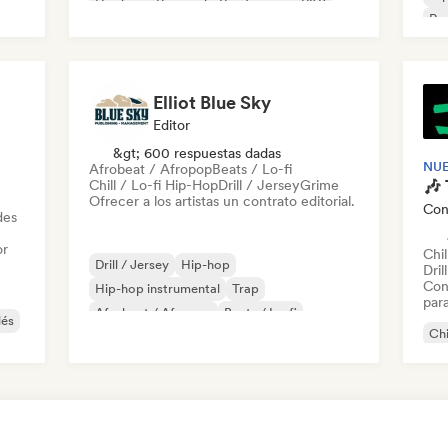
Hip-hop
Pop soul
Rap francés
R&B
Rap
Elliot Blue Sky
Editor
&gt; 600 respuestas dadas
NU
Afrobeat / Afropop
Beats / Lo-fi
Chill / Lo-fi Hip-Hop
Drill / Jersey
Grime
Ofrecer a los artistas un contrato editorial.
Con
des
or
Chil
Drill / Jersey
Hip-hop
Dril
Con
Hip-hop instrumental
Trap
par
Afrobeat / Afropop
Beats / Lo-fi
lés
Chi
Chill / Lo-fi Hip-Hop
Grime
Dri
Rap