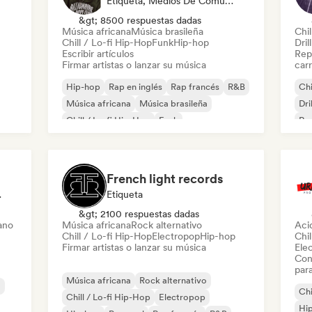
Etiqueta, Medios De Comunicación/Periodista
&gt; 8500 respuestas dadas
Música africana
Música brasileña
Chil
Chill / Lo-fi Hip-Hop
Funk
Hip-hop
Dril
Escribir artículos
Repr
Firmar artistas o lanzar su música
carr
Hip-hop
Rap en inglés
Rap francés
R&B
Chi
Música africana
Música brasileña
Dri
Chill / Lo-fi Hip-Hop
Funk
Rap
French light records
riodista
Etiqueta
&gt; 2100 respuestas dadas
ano
Música africana
Rock alternativo
Aci
Chill / Lo-fi Hip-Hop
Electropop
Hip-hop
Chil
Firmar artistas o lanzar su música
Ele
Con
par
Música africana
Rock alternativo
a
Chi
Chill / Lo-fi Hip-Hop
Electropop
Hi