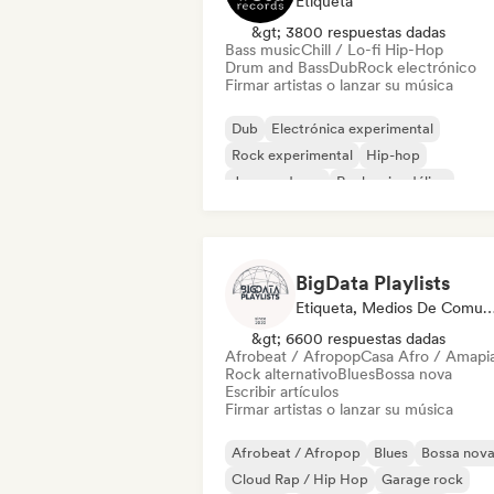
Etiqueta
&gt; 3800 respuestas dadas
Bass music
Chill / Lo-fi Hip-Hop
Drum and Bass
Dub
Rock electrónico
Firmar artistas o lanzar su música
Dub
Electrónica experimental
Rock experimental
Hip-hop
Jazz moderno
Rock psicodélico
Rap en inglés
Rap francés
BigData Playlists
Etiqueta, Medios De Comunicación/Pe
&gt; 6600 respuestas dadas
Afrobeat / Afropop
Casa Afro / Amapi
Rock alternativo
Blues
Bossa nova
Escribir artículos
Firmar artistas o lanzar su música
Afrobeat / Afropop
Blues
Bossa nov
Cloud Rap / Hip Hop
Garage rock