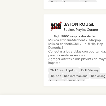
Hip-hop
Hyperpop
Indie rock
BATON ROUGE
Booker, Playlist Curator
&gt; 9800 respuestas dadas
Música africana
Afrobeat / Afropop
Música caribeña
Chill / Lo-fi Hip-Hop
Dancehall
Conectar a los artistas con oportunida
para presentarse en vivo
Agregar artistas a mis playlists de may
impacto
Chill / Lo-fi Hip-Hop
Drill / Jersey
Hip-hop
Rap internacional
Rap en ing
Rap francés
R&B
Soul