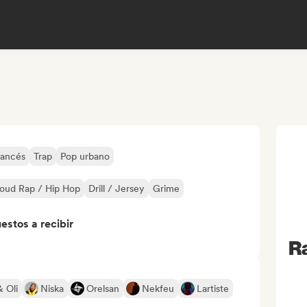
rancés
Trap
Pop urbano
oud Rap / Hip Hop
Drill / Jersey
Grime
stos a recibir
Ra
& Oli
Niska
Orelsan
Nekfeu
Lartiste