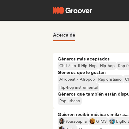
Acerca de
Géneros más aceptados
Chill / Lo-fi Hip-Hop
Hip-hop
Rap f
Géneros que le gustan
Afrobeat / Afropop
Rap cristiano
Cl
Hip-hop instrumental
Géneros que también están dispue
Pop urbano
Quieren recibir música similar a...
Youssoupha
GIMS
Bigflo 