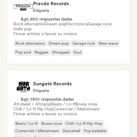
Pravda Records
Etiqueta
&gt; 800 respuestas dadas
Rock alternativo
Dream pop
Electrónica
Garage rock
Indie pop
Firmar artistas o lanzar su música
Rock alternativo
Dream pop
Garage rock
New wave
Pop soul
Reggae
Shoegaze
Soul
Sungate Records
Etiqueta
&gt; 1300 respuestas dadas
Afrobeat / Afropop
Beats / Lo-fi
Bossa nova
Chill / Lo-fi Hip-Hop
Comercial / Mainstream
Firmar artistas o lanzar su música
Beats / Lo-fi
Bossa nova
Chill / Lo-fi Hip-Hop
Comercial / Mainstream
Dancehall
Pop bailable