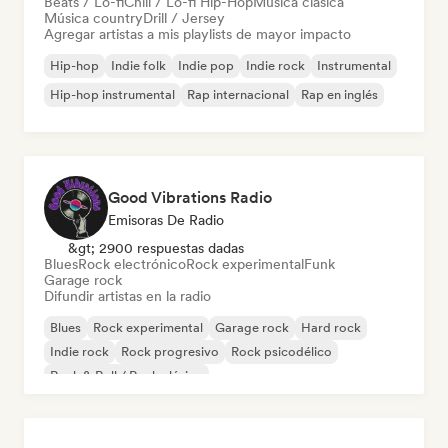
Beats / Lo-fi
Chill / Lo-fi Hip-Hop
Música clásica
Música country
Drill / Jersey
Agregar artistas a mis playlists de mayor impacto
Hip-hop
Indie folk
Indie pop
Indie rock
Instrumental
Hip-hop instrumental
Rap internacional
Rap en inglés
Good Vibrations Radio
Emisoras De Radio
&gt; 2900 respuestas dadas
Blues
Rock electrónico
Rock experimental
Funk
Garage rock
Difundir artistas en la radio
Blues
Rock experimental
Garage rock
Hard rock
Indie rock
Rock progresivo
Rock psicodélico
Rock & Roll / Rock clásico