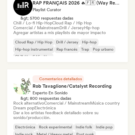
RAP FRANÇAIS 2026 🔥🇫🇷 (Way Records)
Playlist Curator
&gt; 5700 respuestas dadas
Chill / Lo-fi Hip-Hop
Cloud Rap / Hip Hop
Comercial / Mainstream
Drill / Jersey
Hip-hop
Agregar artistas a mis playlists de mayor impacto
Cloud Rap / Hip Hop
Drill / Jersey
Hip-hop
Hip-hop instrumental
Rap francés
Trap
Pop urbano
Chill / Lo-fi Hip-Hop
Comentarios detallados
Rob Tavaglione/Catalyst Recording
Experto En Sonido
&gt; 800 respuestas dadas
Rock alternativo
Comercial / Mainstream
Música country
Dream pop
Electrónica
Dar a los artistas feedback detallado sobre su
sonido/producción.
Electrónica
Rock experimental
Indie folk
Indie pop
Indie rock
Metal / Heavy metal
Post punk