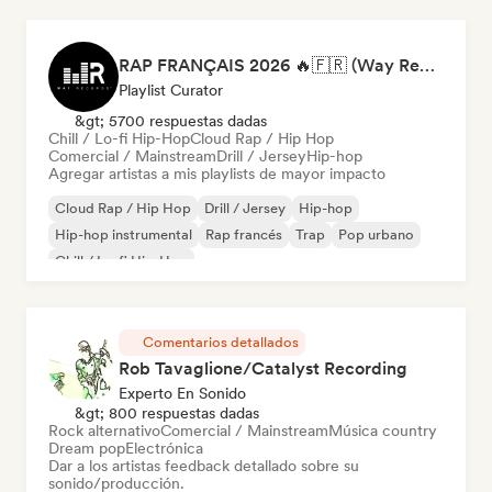
RAP FRANÇAIS 2026 🔥🇫🇷 (Way Records)
Playlist Curator
&gt; 5700 respuestas dadas
Chill / Lo-fi Hip-Hop
Cloud Rap / Hip Hop
Comercial / Mainstream
Drill / Jersey
Hip-hop
Agregar artistas a mis playlists de mayor impacto
Cloud Rap / Hip Hop
Drill / Jersey
Hip-hop
Hip-hop instrumental
Rap francés
Trap
Pop urbano
Chill / Lo-fi Hip-Hop
Comentarios detallados
Rob Tavaglione/Catalyst Recording
Experto En Sonido
&gt; 800 respuestas dadas
Rock alternativo
Comercial / Mainstream
Música country
Dream pop
Electrónica
Dar a los artistas feedback detallado sobre su
sonido/producción.