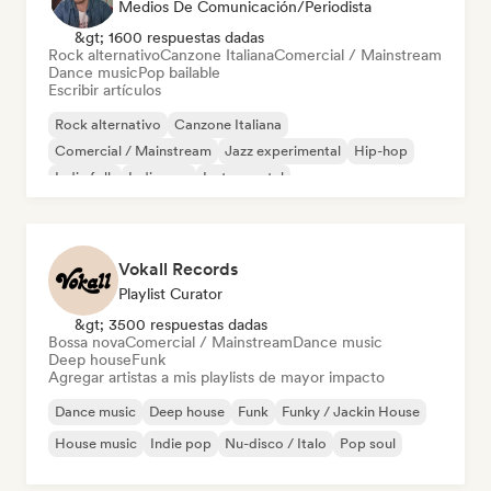
Medios De Comunicación/Periodista
&gt; 1600 respuestas dadas
Rock alternativo
Canzone Italiana
Comercial / Mainstream
Dance music
Pop bailable
Escribir artículos
Rock alternativo
Canzone Italiana
Comercial / Mainstream
Jazz experimental
Hip-hop
Indie folk
Indie pop
Instrumental
Vokall Records
Playlist Curator
&gt; 3500 respuestas dadas
Bossa nova
Comercial / Mainstream
Dance music
Deep house
Funk
Agregar artistas a mis playlists de mayor impacto
Dance music
Deep house
Funk
Funky / Jackin House
House music
Indie pop
Nu-disco / Italo
Pop soul