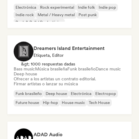
Electrónica
Rock experimental
Indie folk
Indie pop
Indie rock
Metal / Heavy metal
Post punk
Rock & Roll / Rock clásico
Dreamers Island Entertainment
Etiqueta, Editor
&gt; 1000 respuestas dadas
Bass music
Música brasileña
Funk brasileño
Dance music
Deep house
Ofrecer a los artistas un contrato editorial.
Firmar artistas o lanzar su música
Funk brasileño
Deep house
Electrónica
Electropop
Future house
Hip-hop
House music
Tech House
ADAD Audio