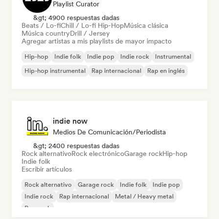
Playlist Curator
&gt; 4900 respuestas dadas
Beats / Lo-fi
Chill / Lo-fi Hip-Hop
Música clásica
Música country
Drill / Jersey
Agregar artistas a mis playlists de mayor impacto
Hip-hop
Indie folk
Indie pop
Indie rock
Instrumental
Hip-hop instrumental
Rap internacional
Rap en inglés
indie now
Medios De Comunicación/Periodista
&gt; 2400 respuestas dadas
Rock alternativo
Rock electrónico
Garage rock
Hip-hop
Indie folk
Escribir artículos
Rock alternativo
Garage rock
Indie folk
Indie pop
Indie rock
Rap internacional
Metal / Heavy metal
Pop rock