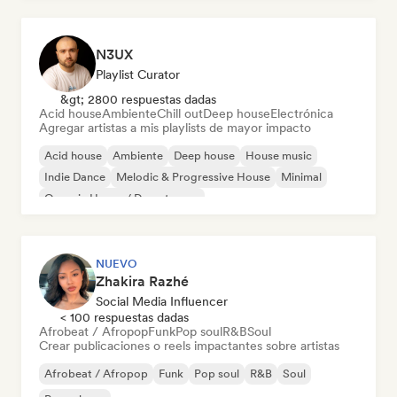
N3UX
Playlist Curator
&gt; 2800 respuestas dadas
Acid house
Ambiente
Chill out
Deep house
Electrónica
Agregar artistas a mis playlists de mayor impacto
Acid house
Ambiente
Deep house
House music
Indie Dance
Melodic & Progressive House
Minimal
Organic House / Downtempo
NUEVO
Zhakira Razhé
Social Media Influencer
< 100 respuestas dadas
Afrobeat / Afropop
Funk
Pop soul
R&B
Soul
Crear publicaciones o reels impactantes sobre artistas
Afrobeat / Afropop
Funk
Pop soul
R&B
Soul