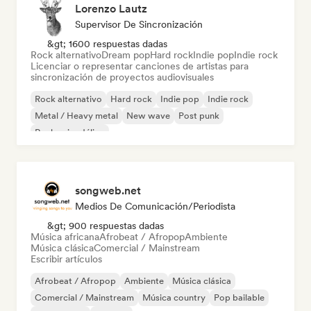
Lorenzo Lautz
Supervisor De Sincronización
&gt; 1600 respuestas dadas
Rock alternativo
Dream pop
Hard rock
Indie pop
Indie rock
Licenciar o representar canciones de artistas para
sincronización de proyectos audiovisuales
Rock alternativo
Hard rock
Indie pop
Indie rock
Metal / Heavy metal
New wave
Post punk
Rock psicodélico
songweb.net
Medios De Comunicación/Periodista
&gt; 900 respuestas dadas
Música africana
Afrobeat / Afropop
Ambiente
Música clásica
Comercial / Mainstream
Escribir artículos
Afrobeat / Afropop
Ambiente
Música clásica
Comercial / Mainstream
Música country
Pop bailable