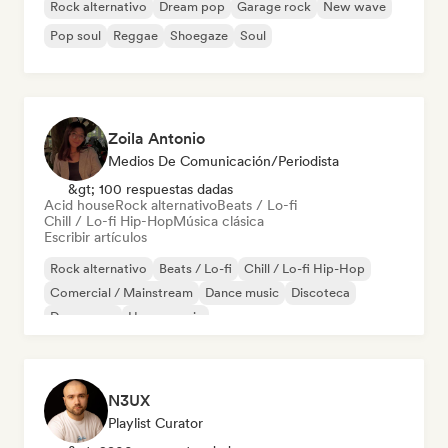
Rock alternativo
Dream pop
Garage rock
New wave
Pop soul
Reggae
Shoegaze
Soul
Zoila Antonio
Medios De Comunicación/Periodista
&gt; 100 respuestas dadas
Acid house
Rock alternativo
Beats / Lo-fi
Chill / Lo-fi Hip-Hop
Música clásica
Escribir artículos
Rock alternativo
Beats / Lo-fi
Chill / Lo-fi Hip-Hop
Comercial / Mainstream
Dance music
Discoteca
Dream pop
House music
N3UX
Playlist Curator