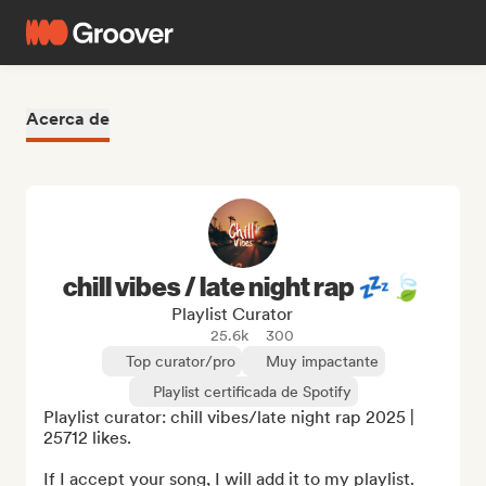
Acerca de
chill vibes / late night rap 💤🍃
Playlist Curator
25.6k
300
Top curator/pro
Muy impactante
Playlist certificada de Spotify
Playlist curator: chill vibes/late night rap 2025 | 
25712 likes.

If I accept your song, I will add it to my playlist.