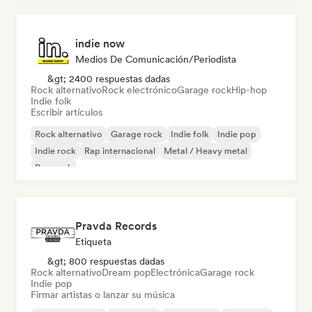
indie now
Medios De Comunicación/Periodista
&gt; 2400 respuestas dadas
Rock alternativo
Rock electrónico
Garage rock
Hip-hop
Indie folk
Escribir artículos
Rock alternativo
Garage rock
Indie folk
Indie pop
Indie rock
Rap internacional
Metal / Heavy metal
Pop rock
Pravda Records
Etiqueta
&gt; 800 respuestas dadas
Rock alternativo
Dream pop
Electrónica
Garage rock
Indie pop
Firmar artistas o lanzar su música