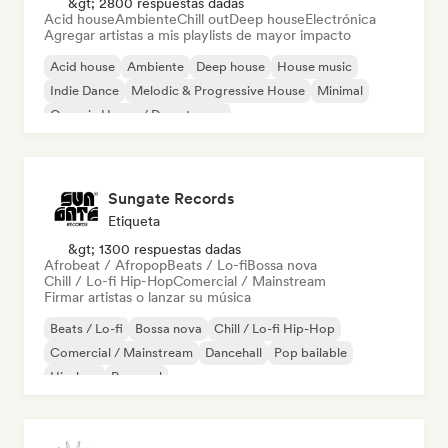
&gt; 2800 respuestas dadas
Acid house
Ambiente
Chill out
Deep house
Electrónica
Agregar artistas a mis playlists de mayor impacto
Acid house
Ambiente
Deep house
House music
Indie Dance
Melodic & Progressive House
Minimal
Organic House / Downtempo
Sungate Records
Etiqueta
&gt; 1300 respuestas dadas
Afrobeat / Afropop
Beats / Lo-fi
Bossa nova
Chill / Lo-fi Hip-Hop
Comercial / Mainstream
Firmar artistas o lanzar su música
Beats / Lo-fi
Bossa nova
Chill / Lo-fi Hip-Hop
Comercial / Mainstream
Dancehall
Pop bailable
Hip-hop
Pop soul