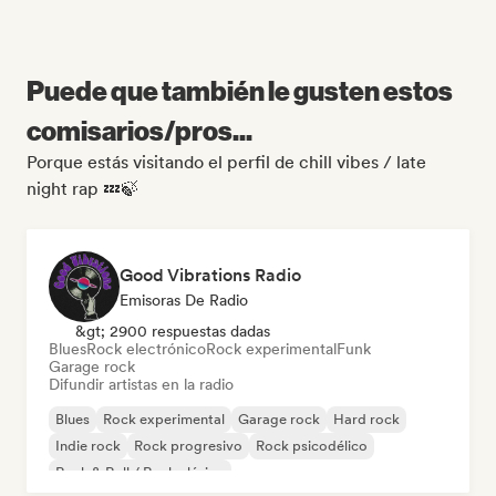
Puede que también le gusten estos
comisarios/pros...
Porque estás visitando el perfil de chill vibes / late
night rap 💤🍃
Good Vibrations Radio
Emisoras De Radio
&gt; 2900 respuestas dadas
Blues
Rock electrónico
Rock experimental
Funk
Garage rock
Difundir artistas en la radio
Blues
Rock experimental
Garage rock
Hard rock
Indie rock
Rock progresivo
Rock psicodélico
Rock & Roll / Rock clásico