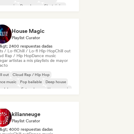
nce music
Deep house
Electrónica
House Magic
Playlist Curator
&gt; 2400 respuestas dadas
s / Lo-fi
Chill / Lo-fi Hip-Hop
Chill out
ud Rap / Hip Hop
Dance music
gar artistas a mis playlists de mayor
acto
ll out
Cloud Rap / Hip Hop
nce music
Pop bailable
Deep house
ench house
Future house
House music
kilianneuge
Playlist Curator
&gt; 4000 respuestas dadas