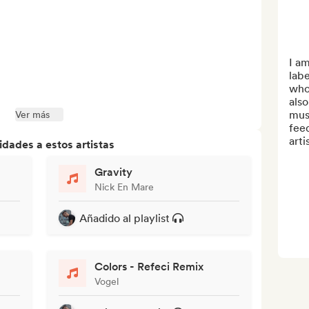
I am
labe
who 
also
musi
Ver más
fee
arti
dades a estos artistas
Gravity
Nick En Mare
Añadido al playlist
Colors - Refeci Remix
Vogel