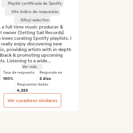
Playlist certificada de Spotify
Alto índice de respuestas
(Muy) selectivo
 a full-time music producer & 
l owner (Setting Sail Records) 
loves curating Spotify playlists. I 
 really enjoy discovering new 
c, providing artists with in-depth 
dback & promoting upcoming 
sts. Listening to a wide...
Ver más
Tasa de respuesta
Responde en
100%
2 días
Respuestas dadas
4,353
Ver curadores similares