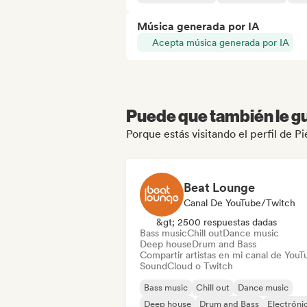
Música generada por IA
Acepta música generada por IA
Puede que también le gu
Porque estás visitando el perfil de P
Beat Lounge
Canal De YouTube/Twitch
&gt; 2500 respuestas dadas
Bass music
Chill out
Dance music
Deep house
Drum and Bass
Compartir artistas en mi canal de YouT
SoundCloud o Twitch
Bass music
Chill out
Dance music
Deep house
Drum and Bass
Electróni