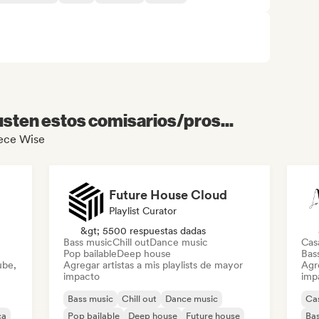
sten estos comisarios/pros...
iece Wise
Future House Cloud
Playlist Curator
&gt; 5500 respuestas dadas
Bass music
Chill out
Dance music
Cas
Pop bailable
Deep house
Bas
ube,
Agregar artistas a mis playlists de mayor
Agre
impacto
imp
Bass music
Chill out
Dance music
Ca
ca
Pop bailable
Deep house
Future house
Bas