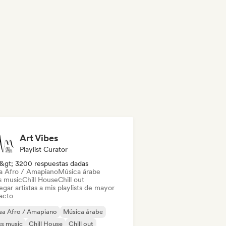
Art Vibes
Playlist Curator
&gt; 3200 respuestas dadas
a Afro / Amapiano
Música árabe
s music
Chill House
Chill out
gar artistas a mis playlists de mayor
acto
sa Afro / Amapiano
Música árabe
s music
Chill House
Chill out