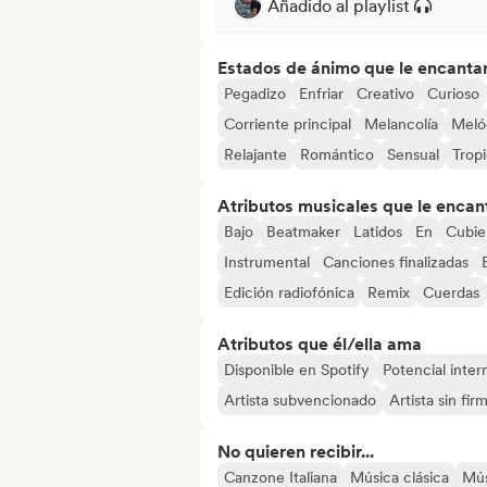
Añadido al playlist
Estados de ánimo que le encanta
Pegadizo
Enfriar
Creativo
Curioso
Corriente principal
Melancolía
Meló
Relajante
Romántico
Sensual
Tropi
Atributos musicales que le encan
Bajo
Beatmaker
Latidos
En
Cubie
Instrumental
Canciones finalizadas
Edición radiofónica
Remix
Cuerdas
Atributos que él/ella ama
Disponible en Spotify
Potencial inter
Artista subvencionado
Artista sin fir
No quieren recibir...
Canzone Italiana
Música clásica
Mús