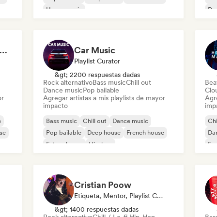
House music
Da
Melodic & Progressive House
úsicas Eletrônicas 2026
Car Music
Playlist Curator
&gt; 2200 respuestas dadas
Rock alternativo
Bass music
Chill out
Beat
Dance music
Pop bailable
Clo
or
Agregar artistas a mis playlists de mayor
Agre
impacto
imp
e
Bass music
Chill out
Dance music
Chi
se
Pop bailable
Deep house
French house
Da
Future house
Hip-hop
Fr
Cristian Poow
Etiqueta, Mentor, Playlist Curator, Experto En Sonido
&gt; 1400 respuestas dadas