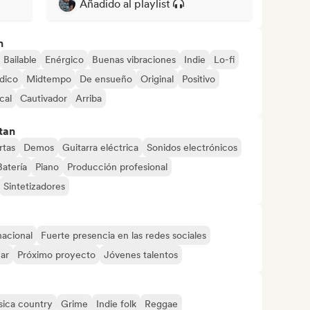
Añadido al playlist
n
Bailable
Enérgico
Buenas vibraciones
Indie
Lo-fi
dico
Midtempo
De ensueño
Original
Positivo
cal
Cautivador
Arriba
tan
rtas
Demos
Guitarra eléctrica
Sonidos electrónicos
Batería
Piano
Producción profesional
Sintetizadores
nacional
Fuerte presencia en las redes sociales
mar
Próximo proyecto
Jóvenes talentos
ica country
Grime
Indie folk
Reggae