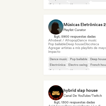
Future house
House music
M
Playlist Curator
&gt; 5900 respuestas dadas
Afrobeat / Afropop
Dance music
Pop bailable
Deep house
Discoteca
Agregar artistas a mis playlists de may
impacto
Dance music
Pop bailable
Deep hous
Electrónica
Electro swing
French hou
Future house
House music
hybrid slap house
Canal De YouTube/Twitch
&gt; 1300 respuestas dadas